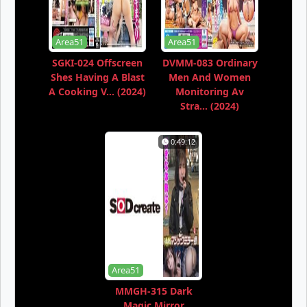
Area51
Area51
SGKI-024 Offscreen
DVMM-083 Ordinary
Shes Having A Blast
Men And Women
A Cooking V... (2024)
Monitoring Av
Stra... (2024)
0:49:12
Area51
MMGH-315 Dark
Magic Mirror