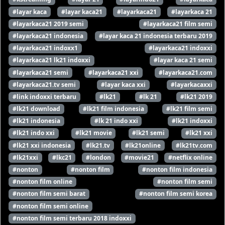
#layar kaca
#layar kaca21
#layarkaca21
#layarkaca 21
#layarkaca21 2019 semi
#layarkaca21 film semi
#layarkaca21 indonesia
#layar kaca 21 indonesia terbaru 2019
#layarkaca21 indoxx1
#layarkaca21 indoxxi
#layarkaca21 lk21 indoxxi
#layar kaca 21 semi
#layarkaca21 semi
#layarkaca21 xxi
#layarkaca21.com
#layarkaca21.tv semi
#layar kaca xxi
#layarkacaxxi
#link indoxxi terbaru
#lk21
#lk 21
#lk21 2019
#lk21 download
#lk21 film indonesia
#lk21 film semi
#lk21 indonesia
#lk 21 indo xxi
#lk21 indoxxi
#lk21 indo xxi
#lk21 movie
#lk21 semi
#lk21 xxi
#lk21 xxi indonesia
#lk21.tv
#lk21online
#lk21tv.com
#lk21xxi
#lkc21
#london
#movie21
#netflix online
#nonton
#nonton film
#nonton film indonesia
#nonton film online
#nonton film semi
#nonton film semi barat
#nonton film semi korea
#nonton film semi online
#nonton film semi terbaru 2018 indoxxi