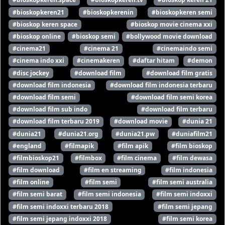
#bioskopkeren21
#bioskopkerenin
#bioskopkeren semi
#bioskop keren space
#bioskop movie cinema xxi
#bioskop online
#bioskop semi
#bollywood movie download
#cinema21
#cinema 21
#cinemaindo semi
#cinema indo xxi
#cinemakeren
#daftar hitam
#demon
#disc jockey
#download film
#download film gratis
#download film indonesia
#download film indonesia terbaru
#download film semi
#download film semi korea
#download film sub indo
#download film terbaru
#download film terbaru 2019
#download movie
#dunia 21
#dunia21
#dunia21.org
#dunia21.pw
#duniafilm21
#england
#filmapik
#film apik
#film bioskop
#filmbioskop21
#filmbox
#film cinema
#film dewasa
#film download
#film en streaming
#film indonesia
#film online
#film semi
#film semi australia
#film semi barat
#film semi indonesia
#film semi indoxxi
#film semi indoxxi terbaru 2018
#film semi jepang
#film semi jepang indoxxi 2018
#film semi korea