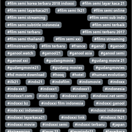
#film semi korea terbaru 2018 indoxxi
#film semi layar kaca 21
#film semi layarkaca21
#film semi lk21
#film semi online
#film semi streaming
#film semi sub indo
#film semi subtitle indonesia
#film semi terbaik
#film semi terbaru
#film semi terbaru 2017
#film semi thailand
#film semi xxi
#films streaming
#filmstreaming
#film terbaru
#france
#ganol
#ganool
#ganool.watch
#ganool21
#ganool asia
#ganool semi
#ganool xxi
#gudangmovie
#gudang movie 21
#gudangmovie21
#gudang movies
#gudangmovies
#hd movie download
#hooq
#hotel
#human evolution
#ilk21
#indo21
#indofilm
#indomovie
#indoxx
#indo xx1
#indoxx1
#indoxx1
#indonesia
#indoxx1.com
#indo xxi
#indoxxi.com
#indoxxi.net semi
#indoxxi bz
#indoxxi film indonesia
#indoxxi ganool
#indo xxi indonesia
#indoxxi indonesia
#indoxxi layarkaca21
#indoxxi link
#indoxxi lk21
#indoxxi movie
#indoxxi semi
#indoxxi terbaru
#japan
#kstreaming
#layar 21
#layarindo21
#layarkaca