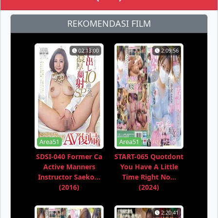
REKOMENDASI FILM
02:13:00
2:09:56
Area51
Area51
SDSI-040 Former Ca
START-065 Quotdont
Active Manners
You Have A Little
Instructor Saeko...
Time Right No...
(2016)
(2024)
2:20:41