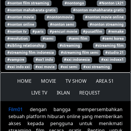
#nonton film streaming
#nontongo
#Nonton Lk21
#nonton mahabarata gratis
#nonton mahabharata gratis
#nonton movie
#nontonmovie
#nonton movie online
#nonton online
#nonton semi
#nonton streaming
#nonton tv
#paris
#pencuri movie
#pusatfilm
#remake
#revolution
#semi
#semi film
#semi korea
#sibling relationship
#streaming
#streaming film
#streaming film indonesia
#streaming film semi
#studio 21
#vampire
#xx1 indo
#xxi indonesia
#xxi indoxx1
#xxi indo xxi
#xxi movie
#xxi semi
#xxi streaming
HOME
MOVIE
TV SHOW
AREA 51
LIVE TV
IKLAN
REQUEST
Film01
dengan bangga mempersembahkan
sebuah platform hiburan online yang memberikan
akses kepada pengguna untuk menikmati
streaming film secara gratis. Penting untuk