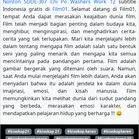
Nonton SDDE-307 Chi Po Washers Work 12
subtitle
Indonesia gratis di
Film01
. Selamat datang di Film01,
tempat Anda dapat merasakan keajaiban dunia film.
Film telah menjadi bagian penting dalam budaya kita,
menghibur, menginspirasi, dan menghadirkan cerita-
cerita yang tak terlupakan. Mari kita menjelajahi lebih
dalam tentang mengapa film adalah salah satu bentuk
seni yang paling menarik dan mengapa kita semua
mencintainya pada pandangan pertama. Film adalah
gambar bergerak yang ditemani oleh suara. Namun,
saat Anda mulai menjelajahi film lebih dalam, Anda akan
menyadari bahwa itu adalah jendela ke dalam dunia
imajinasi, emosi, dan kisah manusia. Film
memungkinkan kita melihat dunia dari sudut pandang
yang berbeda, merasakan emosi karakter, dan
mendapatkan pelajaran hidup yang berharga !!! 😀
#bioskop21
#bioskop 21
#bioskop keren
#bioskopkeren
#bioskopkeren.space
#bioskopkeren.tv
#bioskop keren 21