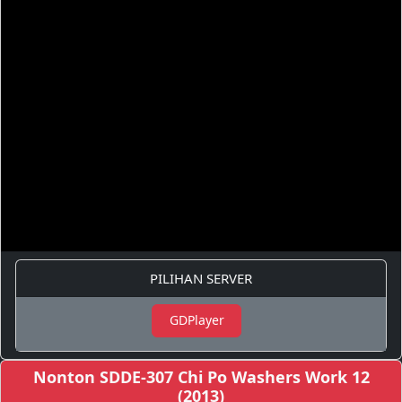
PILIHAN SERVER
GDPlayer
Nonton SDDE-307 Chi Po Washers Work 12
(2013)