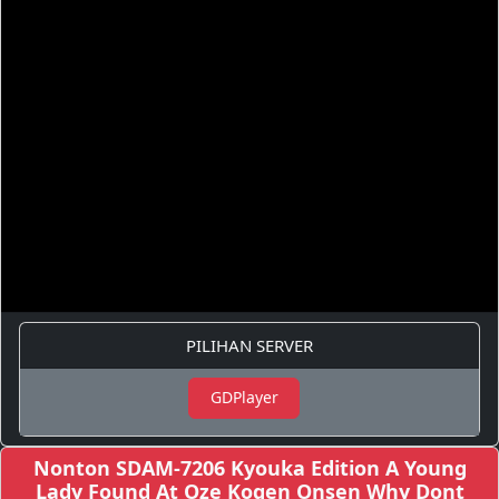
PILIHAN SERVER
GDPlayer
Nonton SDAM-7206 Kyouka Edition A Young
Lady Found At Oze Kogen Onsen Why Dont