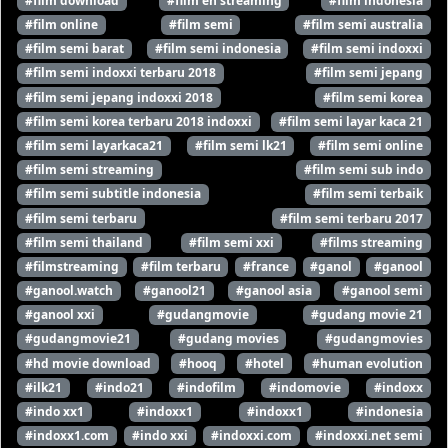
#film download
#film en streaming
#film indonesia
#film online
#film semi
#film semi australia
#film semi barat
#film semi indonesia
#film semi indoxxi
#film semi indoxxi terbaru 2018
#film semi jepang
#film semi jepang indoxxi 2018
#film semi korea
#film semi korea terbaru 2018 indoxxi
#film semi layar kaca 21
#film semi layarkaca21
#film semi lk21
#film semi online
#film semi streaming
#film semi sub indo
#film semi subtitle indonesia
#film semi terbaik
#film semi terbaru
#film semi terbaru 2017
#film semi thailand
#film semi xxi
#films streaming
#filmstreaming
#film terbaru
#france
#ganol
#ganool
#ganool.watch
#ganool21
#ganool asia
#ganool semi
#ganool xxi
#gudangmovie
#gudang movie 21
#gudangmovie21
#gudang movies
#gudangmovies
#hd movie download
#hooq
#hotel
#human evolution
#ilk21
#indo21
#indofilm
#indomovie
#indoxx
#indo xx1
#indoxx1
#indoxx1
#indonesia
#indoxx1.com
#indo xxi
#indoxxi.com
#indoxxi.net semi