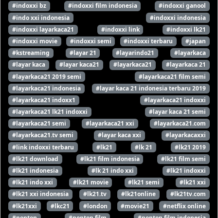
#indoxxi bz
#indoxxi film indonesia
#indoxxi ganool
#indo xxi indonesia
#indoxxi indonesia
#indoxxi layarkaca21
#indoxxi link
#indoxxi lk21
#indoxxi movie
#indoxxi semi
#indoxxi terbaru
#japan
#kstreaming
#layar 21
#layarindo21
#layarkaca
#layar kaca
#layar kaca21
#layarkaca21
#layarkaca 21
#layarkaca21 2019 semi
#layarkaca21 film semi
#layarkaca21 indonesia
#layar kaca 21 indonesia terbaru 2019
#layarkaca21 indoxx1
#layarkaca21 indoxxi
#layarkaca21 lk21 indoxxi
#layar kaca 21 semi
#layarkaca21 semi
#layarkaca21 xxi
#layarkaca21.com
#layarkaca21.tv semi
#layar kaca xxi
#layarkacaxxi
#link indoxxi terbaru
#lk21
#lk 21
#lk21 2019
#lk21 download
#lk21 film indonesia
#lk21 film semi
#lk21 indonesia
#lk 21 indo xxi
#lk21 indoxxi
#lk21 indo xxi
#lk21 movie
#lk21 semi
#lk21 xxi
#lk21 xxi indonesia
#lk21.tv
#lk21online
#lk21tv.com
#lk21xxi
#lkc21
#london
#movie21
#netflix online
#nonton
#nonton film
#nonton film indonesia