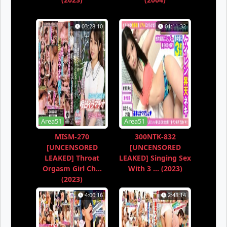
03:28:10
01:11:32
Area51
Area51
MISM-270
300NTK-832
[UNCENSORED
[UNCENSORED
LEAKED] Throat
LEAKED] Singing Sex
Orgasm Girl Ch...
With 3 ... (2023)
(2023)
4:00:16
2:48:14