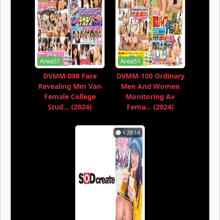
Area51
Area51
DVMM-098 Face
DVMM-100 Ordinary
Revealing Mm Van
Men And Women
Female College
Monitoring Av
Stud... (2024)
Fema... (2024)
1:29:14