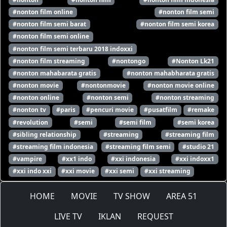
#nonton film online
#nonton film semi
#nonton film semi barat
#nonton film semi korea
#nonton film semi online
#nonton film semi terbaru 2018 indoxxi
#nonton film streaming
#nontongo
#Nonton Lk21
#nonton mahabarata gratis
#nonton mahabharata gratis
#nonton movie
#nontonmovie
#nonton movie online
#nonton online
#nonton semi
#nonton streaming
#nonton tv
#paris
#pencuri movie
#pusatfilm
#remake
#revolution
#semi
#semi film
#semi korea
#sibling relationship
#streaming
#streaming film
#streaming film indonesia
#streaming film semi
#studio 21
#vampire
#xx1 indo
#xxi indonesia
#xxi indoxx1
#xxi indo xxi
#xxi movie
#xxi semi
#xxi streaming
HOME
MOVIE
TV SHOW
AREA 51
LIVE TV
IKLAN
REQUEST