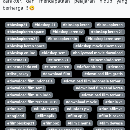
karakter, dan mendapatkan pelajaran hidup yang
berharga !!! 😀
#bioskop21
#bioskop 21
#bioskop keren
#bioskopkeren
#bioskopkeren.space
#bioskopkeren.tv
#bioskop keren 21
#bioskopkeren21
#bioskopkerenin
#bioskopkeren semi
#bioskop keren space
#bioskop movie cinema xxi
#bioskop online
#bioskop semi
#bollywood movie download
#cinema21
#cinema 21
#cinemaindo semi
#cinema indo xxi
#cinemakeren
#daftar hitam
#demon
#disc jockey
#download film
#download film gratis
#download film indonesia
#download film indonesia terbaru
#download film semi
#download film semi korea
#download film sub indo
#download film terbaru
#download film terbaru 2019
#download movie
#dunia 21
#dunia21
#dunia21.org
#dunia21.pw
#duniafilm21
#england
#filmapik
#film apik
#film bioskop
#filmbioskop21
#filmbox
#film cinema
#film dewasa