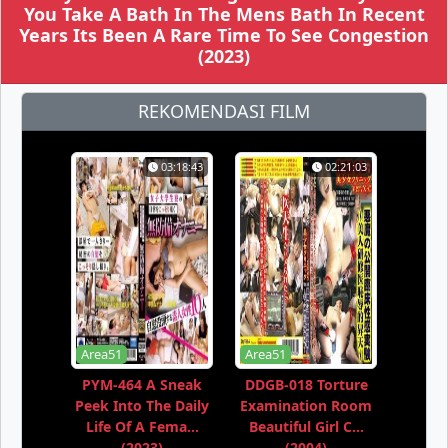
You Take A Bath In The Mens Bath In Recent
Years Its Been A Rare Time To See Congestion
(2023)
REKOMENDASI FILM
03:18:43
02:21:03
Area51
Area51
PYM-464 A Sneak
DDGB-018 Torture
Peek Into The Daily
Examination Room
Life Of A Fema...
Beautiful Girl C...
(2023)
(2004)