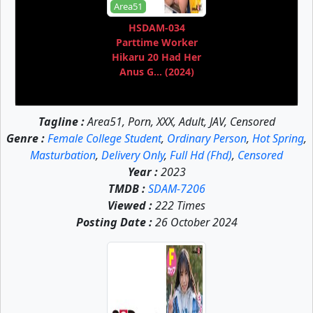
Area51
HSDAM-034
Parttime Worker
Hikaru 20 Had Her
Anus G... (2024)
Tagline :
Area51, Porn, XXX, Adult, JAV, Censored
Genre :
Female College Student
,
Ordinary Person
,
Hot Spring
,
Masturbation
,
Delivery Only
,
Full Hd (Fhd)
,
Censored
Year :
2023
TMDB :
SDAM-7206
Viewed :
222 Times
Posting Date :
26 October 2024