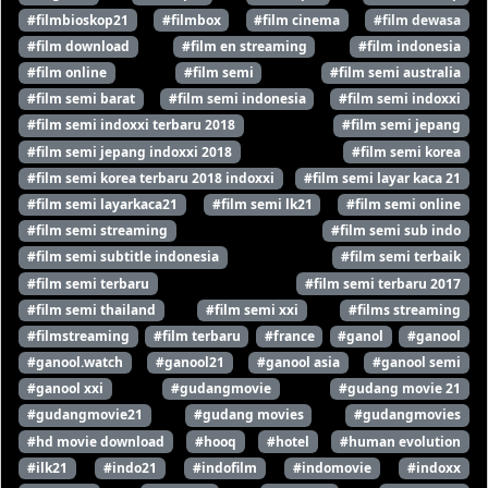
#filmbioskop21
#filmbox
#film cinema
#film dewasa
#film download
#film en streaming
#film indonesia
#film online
#film semi
#film semi australia
#film semi barat
#film semi indonesia
#film semi indoxxi
#film semi indoxxi terbaru 2018
#film semi jepang
#film semi jepang indoxxi 2018
#film semi korea
#film semi korea terbaru 2018 indoxxi
#film semi layar kaca 21
#film semi layarkaca21
#film semi lk21
#film semi online
#film semi streaming
#film semi sub indo
#film semi subtitle indonesia
#film semi terbaik
#film semi terbaru
#film semi terbaru 2017
#film semi thailand
#film semi xxi
#films streaming
#filmstreaming
#film terbaru
#france
#ganol
#ganool
#ganool.watch
#ganool21
#ganool asia
#ganool semi
#ganool xxi
#gudangmovie
#gudang movie 21
#gudangmovie21
#gudang movies
#gudangmovies
#hd movie download
#hooq
#hotel
#human evolution
#ilk21
#indo21
#indofilm
#indomovie
#indoxx