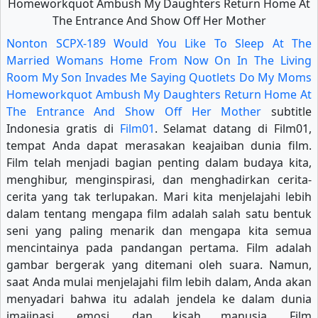
Nonton SCPX-189 Would You Like To Sleep At The
Married Womans Home From Now On In The Living
Room My Son Invades Me Saying Quotlets Do My Moms
Homeworkquot Ambush My Daughters Return Home At
The Entrance And Show Off Her Mother
subtitle
Indonesia gratis di
Film01
. Selamat datang di Film01,
tempat Anda dapat merasakan keajaiban dunia film.
Film telah menjadi bagian penting dalam budaya kita,
menghibur, menginspirasi, dan menghadirkan cerita-
cerita yang tak terlupakan. Mari kita menjelajahi lebih
dalam tentang mengapa film adalah salah satu bentuk
seni yang paling menarik dan mengapa kita semua
mencintainya pada pandangan pertama. Film adalah
gambar bergerak yang ditemani oleh suara. Namun,
saat Anda mulai menjelajahi film lebih dalam, Anda akan
menyadari bahwa itu adalah jendela ke dalam dunia
imajinasi, emosi, dan kisah manusia. Film