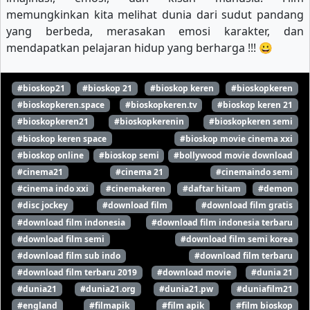
memungkinkan kita melihat dunia dari sudut pandang
yang berbeda, merasakan emosi karakter, dan
mendapatkan pelajaran hidup yang berharga !!! 😀
#bioskop21
#bioskop 21
#bioskop keren
#bioskopkeren
#bioskopkeren.space
#bioskopkeren.tv
#bioskop keren 21
#bioskopkeren21
#bioskopkerenin
#bioskopkeren semi
#bioskop keren space
#bioskop movie cinema xxi
#bioskop online
#bioskop semi
#bollywood movie download
#cinema21
#cinema 21
#cinemaindo semi
#cinema indo xxi
#cinemakeren
#daftar hitam
#demon
#disc jockey
#download film
#download film gratis
#download film indonesia
#download film indonesia terbaru
#download film semi
#download film semi korea
#download film sub indo
#download film terbaru
#download film terbaru 2019
#download movie
#dunia 21
#dunia21
#dunia21.org
#dunia21.pw
#duniafilm21
#england
#filmapik
#film apik
#film bioskop