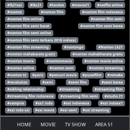
#lk21xxi
#lkc21
#london
#movie21
#netflix online
#nonton
#nonton film
#nonton film indonesia
#nonton film online
#nonton film semi
#nonton film semi barat
#nonton film semi korea
#nonton film semi online
#nonton film semi terbaru 2018 indoxxi
#nonton film streaming
#nontongo
#Nonton Lk21
#nonton mahabarata gratis
#nonton mahabharata gratis
#nonton movie
#nontonmovie
#nonton movie online
#nonton online
#nonton semi
#nonton streaming
#nonton tv
#paris
#pencuri movie
#pusatfilm
#remake
#revolution
#semi
#semi film
#semi korea
#sibling relationship
#streaming
#streaming film
#streaming film indonesia
#streaming film semi
#studio 21
#vampire
#xx1 indo
#xxi indonesia
#xxi indoxx1
#xxi indo xxi
#xxi movie
#xxi semi
#xxi streaming
HOME
MOVIE
TV SHOW
AREA 51