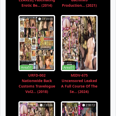
Erotic Be... (2014)
Production... (2021)
03:59:00
Area51
Area51
URFD-002
MIDV-675
Nationwide Back
Uncensored Leaked
Customs Travelogue
A Full Course Of The
Vol2... (2018)
Se... (2024)
2:33:06
2:00:12