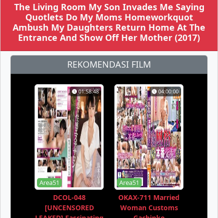
The Living Room My Son Invades Me Saying
Quotlets Do My Moms Homeworkquot
Ambush My Daughters Return Home At The
Entrance And Show Off Her Mother (2017)
REKOMENDASI FILM
01:58:48
04:00:00
Area51
Area51
DCOL-048
OKAX-711 Married
[UNCENSORED
Woman Customs
LEAKED] Fascinating
Gachinko