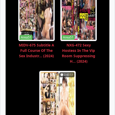
Area51
Area51
MIDV-675 Subtitle A
NXG-472 Sexy
Full Course Of The
Hostess In The Vip
Sex Industr... (2024)
Room Suppressing
H... (2024)
2:43:51