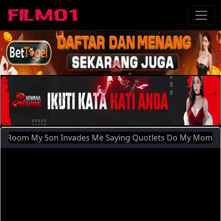
 My Son Invades Me Saying Quotlets Do My Moms Homeworkq