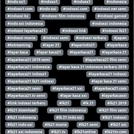
#indo xx1
#indoxx1
#indoxx1
#indonesia
#indoxx1.com
#indo xxi
#indoxxi.com
#indoxxi.net semi
#indoxxi bz
#indoxxi film indonesia
#indoxxi ganool
#indo xxi indonesia
#indoxxi indonesia
#indoxxi layarkaca21
#indoxxi link
#indoxxi lk21
#indoxxi movie
#indoxxi semi
#indoxxi terbaru
#japan
#kstreaming
#layar 21
#layarindo21
#layarkaca
#layar kaca
#layar kaca21
#layarkaca21
#layarkaca 21
#layarkaca21 2019 semi
#layarkaca21 film semi
#layarkaca21 indonesia
#layar kaca 21 indonesia terbaru 2019
#layarkaca21 indoxx1
#layarkaca21 indoxxi
#layarkaca21 lk21 indoxxi
#layar kaca 21 semi
#layarkaca21 semi
#layarkaca21 xxi
#layarkaca21.com
#layarkaca21.tv semi
#layar kaca xxi
#layarkacaxxi
#link indoxxi terbaru
#lk21
#lk 21
#lk21 2019
#lk21 download
#lk21 film indonesia
#lk21 film semi
#lk21 indonesia
#lk 21 indo xxi
#lk21 indoxxi
#lk21 indo xxi
#lk21 movie
#lk21 semi
#lk21 xxi
#lk21 xxi indonesia
#lk21.tv
#lk21online
#lk21tv.com