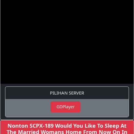
PILIHAN SERVER
GDPlayer
Nonton SCPX-189 Would You Like To Sleep At
The Married Womans Home From Now On In