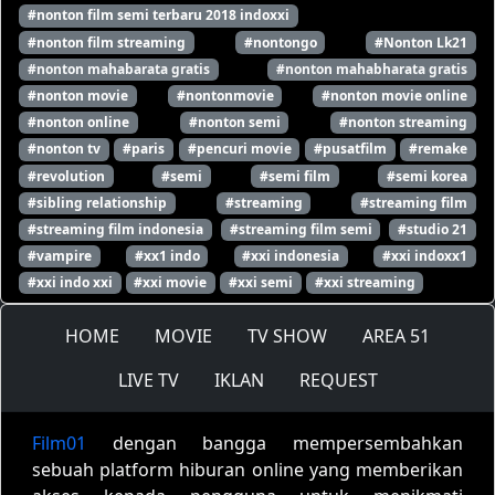
#nonton film semi terbaru 2018 indoxxi
#nonton film streaming
#nontongo
#Nonton Lk21
#nonton mahabarata gratis
#nonton mahabharata gratis
#nonton movie
#nontonmovie
#nonton movie online
#nonton online
#nonton semi
#nonton streaming
#nonton tv
#paris
#pencuri movie
#pusatfilm
#remake
#revolution
#semi
#semi film
#semi korea
#sibling relationship
#streaming
#streaming film
#streaming film indonesia
#streaming film semi
#studio 21
#vampire
#xx1 indo
#xxi indonesia
#xxi indoxx1
#xxi indo xxi
#xxi movie
#xxi semi
#xxi streaming
HOME
MOVIE
TV SHOW
AREA 51
LIVE TV
IKLAN
REQUEST
Film01
dengan bangga mempersembahkan
sebuah platform hiburan online yang memberikan