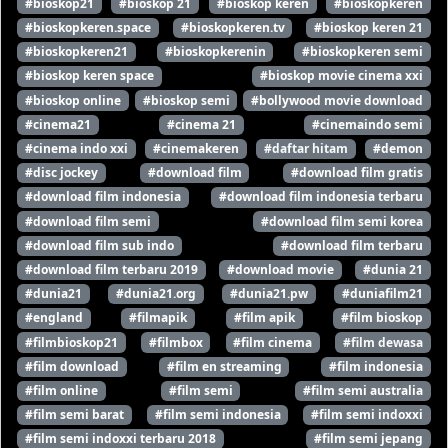
#bioskop21
#bioskop 21
#bioskop keren
#bioskopkeren
#bioskopkeren.space
#bioskopkeren.tv
#bioskop keren 21
#bioskopkeren21
#bioskopkerenin
#bioskopkeren semi
#bioskop keren space
#bioskop movie cinema xxi
#bioskop online
#bioskop semi
#bollywood movie download
#cinema21
#cinema 21
#cinemaindo semi
#cinema indo xxi
#cinemakeren
#daftar hitam
#demon
#disc jockey
#download film
#download film gratis
#download film indonesia
#download film indonesia terbaru
#download film semi
#download film semi korea
#download film sub indo
#download film terbaru
#download film terbaru 2019
#download movie
#dunia 21
#dunia21
#dunia21.org
#dunia21.pw
#duniafilm21
#england
#filmapik
#film apik
#film bioskop
#filmbioskop21
#filmbox
#film cinema
#film dewasa
#film download
#film en streaming
#film indonesia
#film online
#film semi
#film semi australia
#film semi barat
#film semi indonesia
#film semi indoxxi
#film semi indoxxi terbaru 2018
#film semi jepang