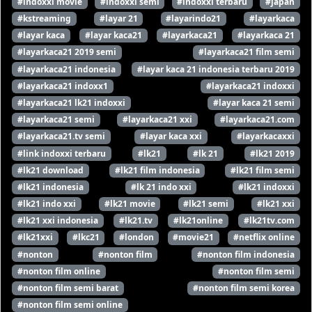
#indoxxi movie
#indoxxi semi
#indoxxi terbaru
#japan
#kstreaming
#layar 21
#layarindo21
#layarkaca
#layar kaca
#layar kaca21
#layarkaca21
#layarkaca 21
#layarkaca21 2019 semi
#layarkaca21 film semi
#layarkaca21 indonesia
#layar kaca 21 indonesia terbaru 2019
#layarkaca21 indoxx1
#layarkaca21 indoxxi
#layarkaca21 lk21 indoxxi
#layar kaca 21 semi
#layarkaca21 semi
#layarkaca21 xxi
#layarkaca21.com
#layarkaca21.tv semi
#layar kaca xxi
#layarkacaxxi
#link indoxxi terbaru
#lk21
#lk 21
#lk21 2019
#lk21 download
#lk21 film indonesia
#lk21 film semi
#lk21 indonesia
#lk 21 indo xxi
#lk21 indoxxi
#lk21 indo xxi
#lk21 movie
#lk21 semi
#lk21 xxi
#lk21 xxi indonesia
#lk21.tv
#lk21online
#lk21tv.com
#lk21xxi
#lkc21
#london
#movie21
#netflix online
#nonton
#nonton film
#nonton film indonesia
#nonton film online
#nonton film semi
#nonton film semi barat
#nonton film semi korea
#nonton film semi online