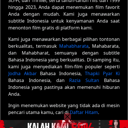
Sci-Fi, dan Thriller, serta tahun-tahun rilis dari 1999
hingga 2023, Anda dapat menemukan film favorit
Anda dengan mudah. Kami juga menawarkan
subtitle Indonesia untuk kenyamanan Anda saat
menonton film gratis di platform kami.
Kami juga menawarkan berbagai pilihan tontonan
berkualitas, termasuk
Mahabharata
, Mahabarata,
dan Mahabharat, semuanya dengan subtitle
Bahasa Indonesia yang berkualitas. Di samping itu,
kami juga menyediakan film-film populer seperti
Jodha Akbar
Bahasa Indonesia,
Thapki Pyar Ki
Bahasa Indonesia, dan
Razia Sultan
Bahasa
Indonesia yang pastinya akan memenuhi hiburan
Anda.
Ingin menemukan website yang tidak ada di mesin
pencari utama kamu, cari di
Daftar Hitam
.