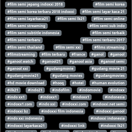
#film semi jepang indoxxi 2018
#film semi korea
#film semi korea terbaru 2018 indoxxi
#film semi layar kaca 21
#film semi layarkaca21
#film semi lk21
#film semi online
#film semi streaming
#film semi sub indo
#film semi subtitle indonesia
#film semi terbaik
#film semi terbaru
#film semi terbaru 2017
#film semi thailand
#film semi xxi
#films streaming
#filmstreaming
#film terbaru
#france
#ganol
#ganool
#ganool.watch
#ganool21
#ganool asia
#ganool semi
#ganool xxi
#gudangmovie
#gudang movie 21
#gudangmovie21
#gudang movies
#gudangmovies
#hd movie download
#hooq
#hotel
#human evolution
#ilk21
#indo21
#indofilm
#indomovie
#indoxx
#indo xx1
#indoxx1
#indoxx1
#indonesia
#indoxx1.com
#indo xxi
#indoxxi.com
#indoxxi.net semi
#indoxxi bz
#indoxxi film indonesia
#indoxxi ganool
#indo xxi indonesia
#indoxxi indonesia
#indoxxi layarkaca21
#indoxxi link
#indoxxi lk21