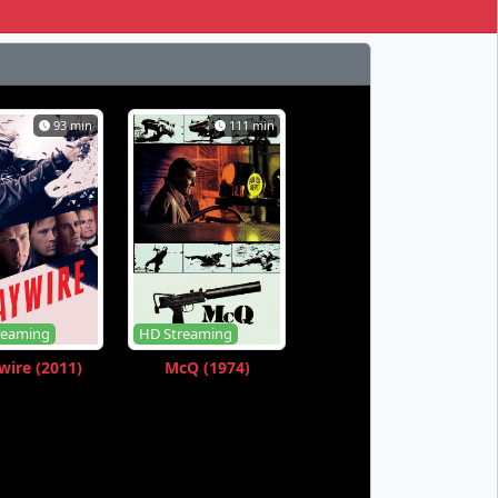
93 min
111 min
reaming
HD Streaming
ire (2011)
McQ (1974)