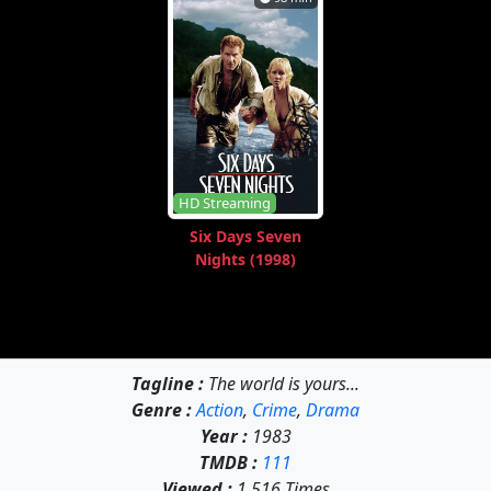
HD Streaming
Six Days Seven
Nights (1998)
Tagline :
The world is yours...
Genre :
Action
,
Crime
,
Drama
Year :
1983
TMDB :
111
Viewed :
1.516 Times