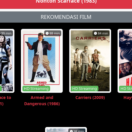
Nonton Scarface (1983)
REKOMENDASI FILM
99 min
88 min
84 min
g
HD Streaming
HD Streaming
HD St
ace to
Armed and
Carriers (2009)
Hayw
1)
Dangerous (1986)
98 min