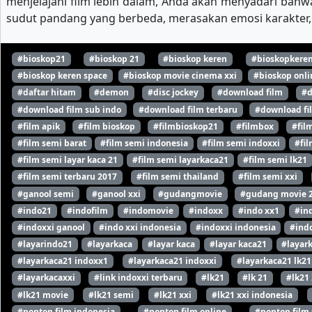
menjelajahi film lebih dalam, Anda akan menyadari bahwa
sudut pandang yang berbeda, merasakan emosi karakter, 
#bioskop21
#bioskop 21
#bioskop keren
#bioskopkere
#bioskop keren space
#bioskop movie cinema xxi
#bioskop onli
#daftar hitam
#demon
#disc jockey
#download film
#d
#download film sub indo
#download film terbaru
#download fi
#film apik
#film bioskop
#filmbioskop21
#filmbox
#fil
#film semi barat
#film semi indonesia
#film semi indoxxi
#fil
#film semi layar kaca 21
#film semi layarkaca21
#film semi lk21
#film semi terbaru 2017
#film semi thailand
#film semi xxi
#ganool semi
#ganool xxi
#gudangmovie
#gudang movie 
#indo21
#indofilm
#indomovie
#indoxx
#indo xx1
#in
#indoxxi ganool
#indo xxi indonesia
#indoxxi indonesia
#indo
#layarindo21
#layarkaca
#layar kaca
#layar kaca21
#layar
#layarkaca21 indoxx1
#layarkaca21 indoxxi
#layarkaca21 lk21
#layarkacaxxi
#link indoxxi terbaru
#lk21
#lk 21
#lk21
#lk21 movie
#lk21 semi
#lk21 xxi
#lk21 xxi indonesia
#nonton film indonesia
#nonton film online
#nonton film