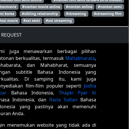
tonmovie
#nonton movie online
#nonton online
#nonton semi
mi korea
#sibling relationship
#streaming
#streaming film
#xxi movie
#xxi semi
#xxi streaming
REQUEST
mi juga menawarkan berbagai pilihan
ntonan berkualitas, termasuk
Mahabharata
,
habarata, dan Mahabharat, semuanya
ngan subtitle Bahasa Indonesia yang
rkualitas. Di samping itu, kami juga
nyediakan film-film populer seperti
Jodha
bar
Bahasa Indonesia,
Thapki Pyar Ki
hasa Indonesia, dan
Razia Sultan
Bahasa
donesia yang pastinya akan memenuhi
buran Anda.
gin menemukan website yang tidak ada di