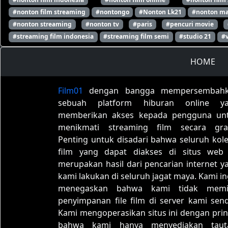
#nonton film streaming
#nontongo
#Nonton Lk21
#nonton ma
#nonton streaming
#nonton tv
#paris
#pencuri movie
#streaming film indonesia
#streaming film semi
#studio 21
#
HOME
Film01
dengan bangga mempersembah
sebuah platform hiburan online y
memberikan akses kepada pengguna un
menikmati streaming film secara grat
Penting untuk disadari bahwa seluruh kole
film yang dapat diakses di situs web 
merupakan hasil dari pencarian internet y
kami lakukan di seluruh jagat maya. Kami in
menegaskan bahwa kami tidak memil
penyimpanan file film di server kami sendi
Kami mengoperasikan situs ini dengan prin
bahwa kami hanya menyediakan taut