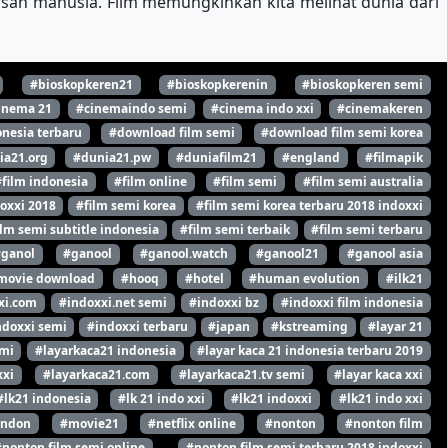
kisah manusia. Film memungkinkan kita melihat dunia dari
#bioskopkeren21
#bioskopkerenin
#bioskopkeren semi
inema 21
#cinemaindo semi
#cinema indo xxi
#cinemakeren
nesia terbaru
#download film semi
#download film semi korea
ia21.org
#dunia21.pw
#duniafilm21
#england
#filmapik
#film indonesia
#film online
#film semi
#film semi australia
oxxi 2018
#film semi korea
#film semi korea terbaru 2018 indoxxi
ilm semi subtitle indonesia
#film semi terbaik
#film semi terbaru
#ganol
#ganool
#ganool.watch
#ganool21
#ganool asia
movie download
#hooq
#hotel
#human evolution
#ilk21
xi.com
#indoxxi.net semi
#indoxxi bz
#indoxxi film indonesia
ndoxxi semi
#indoxxi terbaru
#japan
#kstreaming
#layar 21
emi
#layarkaca21 indonesia
#layar kaca 21 indonesia terbaru 2019
xxi
#layarkaca21.com
#layarkaca21.tv semi
#layar kaca xxi
#lk21 indonesia
#lk 21 indo xxi
#lk21 indoxxi
#lk21 indo xxi
ondon
#movie21
#netflix online
#nonton
#nonton film
#nonton film semi online
#nonton film semi terbaru 2018 indoxxi