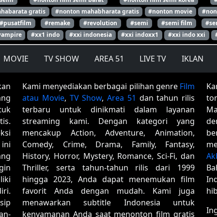
habarata gratis
#nonton mahabharata gratis
#nonton movie
#non
#pusatfilm
#remake
#revolution
#semi
#semi film
#se
vampire
#xx1 indo
#xxi indonesia
#xxi indoxx1
#xxi indo xxi
MOVIE
TV SHOW
AREA 51
LIVE TV
IKLAN
kan
Kami menyediakan berbagai pilihan genre
Film
Ka
ang
atau Movie
,
TV Show
,
Area 51
dan tahun rilis
to
tuk
terbaru untuk dinikmati dalam layanan
Ma
is.
streaming kami. Dengan kategori yang
de
ksi
mencakup Action, Adventure, Animation,
be
ini
Comedy, Crime, Drama, Family, Fantasy,
me
ang
History, Horror, Mystery, Romance, Sci-Fi, dan
Ak
gin
Thriller, serta tahun-tahun rilis dari 1999
Ba
iki
hingga 2023, Anda dapat menemukan film
In
ri.
favorit Anda dengan mudah. Kami juga
hi
sip
menawarkan subtitle Indonesia untuk
In
an-
kenyamanan Anda saat menonton film gratis