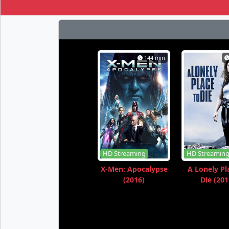
144 min
HD Streaming
HD Streamin
X-Men: Apocalypse
A Lonely Pl
(2016)
Die (201