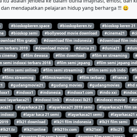
 itu adalah jendela ke dalam dunia imajinasi, emosi, dan 
dan mendapatkan pelajaran hidup yang berharga !!! 😀
n
#bioskopkeren.space
#bioskopkeren.tv
#bioskop keren 21
ne
#bioskop semi
#bollywood movie download
#cinema21
#c
ownload film gratis
#download film indonesia
#download film indo
lm terbaru 2019
#download movie
#dunia 21
#dunia21
#dun
m cinema
#film dewasa
#film download
#film en streaming
m semi indoxxi terbaru 2018
#film semi jepang
#film semi jepang ind
#film semi online
#film semi streaming
#film semi sub indo
#f
#films streaming
#filmstreaming
#film terbaru
#france
21
#gudangmovie21
#gudang movies
#gudangmovies
#hd 
doxx1
#indoxx1
#indonesia
#indoxx1.com
#indo xxi
#indox
xxi layarkaca21
#indoxxi link
#indoxxi lk21
#indoxxi movie
#i
kaca21
#layarkaca 21
#layarkaca21 2019 semi
#layarkaca21 film s
 indoxxi
#layar kaca 21 semi
#layarkaca21 semi
#layarkaca21 
 2019
#lk21 download
#lk21 film indonesia
#lk21 film semi
#lk21.tv
#lk21online
#lk21tv.com
#lk21xxi
#lkc21
#l
 semi
#nonton film semi barat
#nonton film semi korea