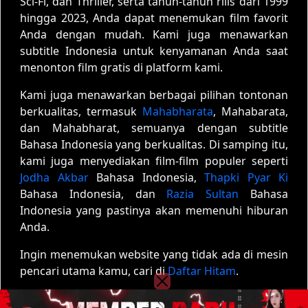
Sci-Fi, dan Thriller, serta tahun-tahun rilis dari 1999
hingga 2023, Anda dapat menemukan film favorit
Anda dengan mudah. Kami juga menawarkan
subtitle Indonesia untuk kenyamanan Anda saat
menonton film gratis di platform kami.
Kami juga menawarkan berbagai pilihan tontonan
berkualitas, termasuk
Mahabharata
, Mahabarata,
dan Mahabharat, semuanya dengan subtitle
Bahasa Indonesia yang berkualitas. Di samping itu,
kami juga menyediakan film-film populer seperti
Jodha Akbar
Bahasa Indonesia,
Thapki Pyar Ki
Bahasa Indonesia, dan
Razia Sultan
Bahasa
Indonesia yang pastinya akan memenuhi hiburan
Anda.
Ingin menemukan website yang tidak ada di mesin
pencari utama kamu, cari di
Daftar Hitam
.