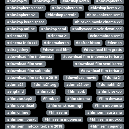
#bioskop21
#bioskop 21
#bioskop keren
#bioskopkeren
#bioskopkeren.space
#bioskopkeren.tv
#bioskop keren 21
#bioskopkeren21
#bioskopkerenin
#bioskopkeren semi
#bioskop keren space
#bioskop movie cinema xxi
#bioskop online
#bioskop semi
#bollywood movie download
#cinema21
#cinema 21
#cinemaindo semi
#cinema indo xxi
#cinemakeren
#daftar hitam
#demon
#disc jockey
#download film
#download film gratis
#download film indonesia
#download film indonesia terbaru
#download film semi
#download film semi korea
#download film sub indo
#download film terbaru
#download film terbaru 2019
#download movie
#dunia 21
#dunia21
#dunia21.org
#dunia21.pw
#duniafilm21
#england
#filmapik
#film apik
#film bioskop
#filmbioskop21
#filmbox
#film cinema
#film dewasa
#film download
#film en streaming
#film indonesia
#film online
#film semi
#film semi australia
#film semi barat
#film semi indonesia
#film semi indoxxi
#film semi indoxxi terbaru 2018
#film semi jepang