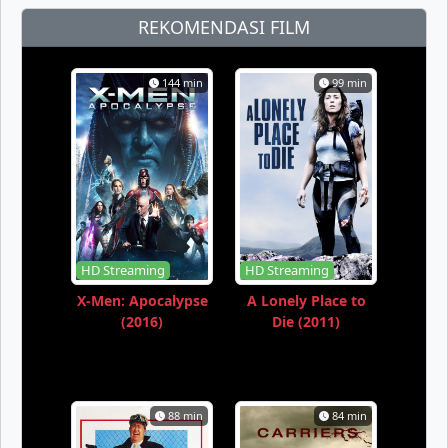
REKOMENDASI FILM
144 min
99 min
HD Streaming
HD Streaming
X-Men: Apocalypse
A Lonely Place to
(2016)
Die (2011)
88 min
84 min