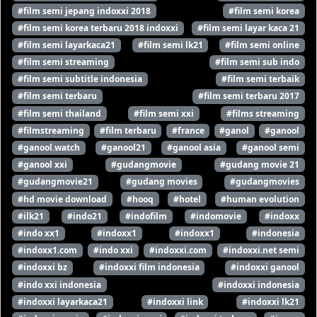
#film semi jepang indoxxi 2018
#film semi korea
#film semi korea terbaru 2018 indoxxi
#film semi layar kaca 21
#film semi layarkaca21
#film semi lk21
#film semi online
#film semi streaming
#film semi sub indo
#film semi subtitle indonesia
#film semi terbaik
#film semi terbaru
#film semi terbaru 2017
#film semi thailand
#film semi xxi
#films streaming
#filmstreaming
#film terbaru
#france
#ganol
#ganool
#ganool.watch
#ganool21
#ganool asia
#ganool semi
#ganool xxi
#gudangmovie
#gudang movie 21
#gudangmovie21
#gudang movies
#gudangmovies
#hd movie download
#hooq
#hotel
#human evolution
#ilk21
#indo21
#indofilm
#indomovie
#indoxx
#indo xx1
#indoxx1
#indoxx1
#indonesia
#indoxx1.com
#indo xxi
#indoxxi.com
#indoxxi.net semi
#indoxxi bz
#indoxxi film indonesia
#indoxxi ganool
#indo xxi indonesia
#indoxxi indonesia
#indoxxi layarkaca21
#indoxxi link
#indoxxi lk21