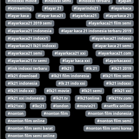
#indoxxi movie
#indoxxi semi
#indoxxi terbaru
#japan
#kstreaming
#layar 21
#layarindo21
#layarkaca
#layar kaca
#layar kaca21
#layarkaca21
#layarkaca 21
#layarkaca21 2019 semi
#layarkaca21 film semi
#layarkaca21 indonesia
#layar kaca 21 indonesia terbaru 2019
#layarkaca21 indoxx1
#layarkaca21 indoxxi
#layarkaca21 lk21 indoxxi
#layar kaca 21 semi
#layarkaca21 semi
#layarkaca21 xxi
#layarkaca21.com
#layarkaca21.tv semi
#layar kaca xxi
#layarkacaxxi
#link indoxxi terbaru
#lk21
#lk 21
#lk21 2019
#lk21 download
#lk21 film indonesia
#lk21 film semi
#lk21 indonesia
#lk 21 indo xxi
#lk21 indoxxi
#lk21 indo xxi
#lk21 movie
#lk21 semi
#lk21 xxi
#lk21 xxi indonesia
#lk21.tv
#lk21online
#lk21tv.com
#lk21xxi
#lkc21
#london
#movie21
#netflix online
#nonton
#nonton film
#nonton film indonesia
#nonton film online
#nonton film semi
#nonton film semi barat
#nonton film semi korea
#nonton film semi online