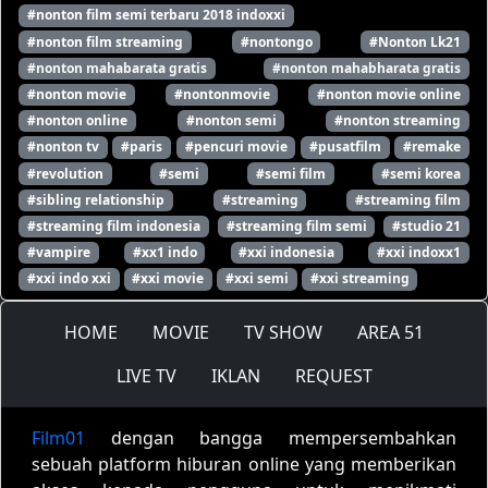
#nonton film semi terbaru 2018 indoxxi
#nonton film streaming
#nontongo
#Nonton Lk21
#nonton mahabarata gratis
#nonton mahabharata gratis
#nonton movie
#nontonmovie
#nonton movie online
#nonton online
#nonton semi
#nonton streaming
#nonton tv
#paris
#pencuri movie
#pusatfilm
#remake
#revolution
#semi
#semi film
#semi korea
#sibling relationship
#streaming
#streaming film
#streaming film indonesia
#streaming film semi
#studio 21
#vampire
#xx1 indo
#xxi indonesia
#xxi indoxx1
#xxi indo xxi
#xxi movie
#xxi semi
#xxi streaming
HOME
MOVIE
TV SHOW
AREA 51
LIVE TV
IKLAN
REQUEST
Film01
dengan bangga mempersembahkan
sebuah platform hiburan online yang memberikan