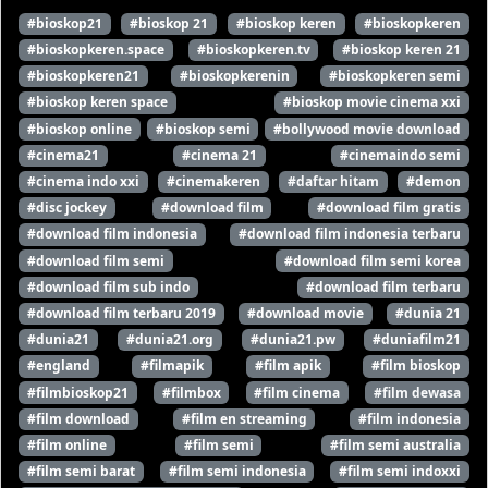
#bioskop21
#bioskop 21
#bioskop keren
#bioskopkeren
#bioskopkeren.space
#bioskopkeren.tv
#bioskop keren 21
#bioskopkeren21
#bioskopkerenin
#bioskopkeren semi
#bioskop keren space
#bioskop movie cinema xxi
#bioskop online
#bioskop semi
#bollywood movie download
#cinema21
#cinema 21
#cinemaindo semi
#cinema indo xxi
#cinemakeren
#daftar hitam
#demon
#disc jockey
#download film
#download film gratis
#download film indonesia
#download film indonesia terbaru
#download film semi
#download film semi korea
#download film sub indo
#download film terbaru
#download film terbaru 2019
#download movie
#dunia 21
#dunia21
#dunia21.org
#dunia21.pw
#duniafilm21
#england
#filmapik
#film apik
#film bioskop
#filmbioskop21
#filmbox
#film cinema
#film dewasa
#film download
#film en streaming
#film indonesia
#film online
#film semi
#film semi australia
#film semi barat
#film semi indonesia
#film semi indoxxi