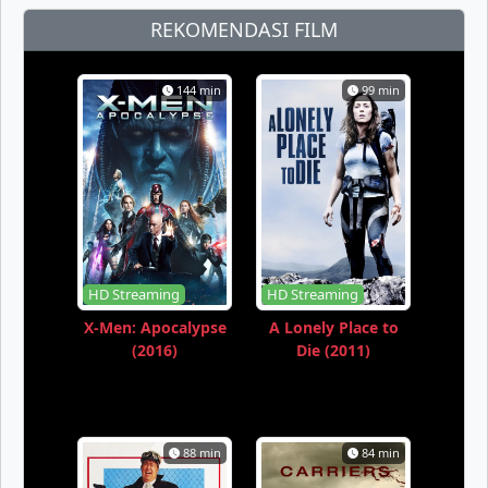
REKOMENDASI FILM
144 min
99 min
HD Streaming
HD Streaming
X-Men: Apocalypse
A Lonely Place to
(2016)
Die (2011)
88 min
84 min