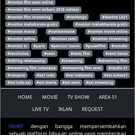
#nonton film semi online
#nonton film semi terbaru 2018 indoxxi
#nonton film streaming
#nontongo
#Nonton Lk21
#nonton mahabarata gratis
#nonton mahabharata gratis
#nonton movie
#nontonmovie
#nonton movie online
#nonton online
#nonton semi
#nonton streaming
#nonton tv
#paris
#pencuri movie
#pusatfilm
#remake
#revolution
#semi
#semi film
#semi korea
#sibling relationship
#streaming
#streaming film
#streaming film indonesia
#streaming film semi
#studio 21
#vampire
#xx1 indo
#xxi indonesia
#xxi indoxx1
#xxi indo xxi
#xxi movie
#xxi semi
#xxi streaming
HOME
MOVIE
TV SHOW
AREA 51
LIVE TV
IKLAN
REQUEST
Film01
dengan bangga mempersembahkan
sebuah platform hiburan online yang memberikan