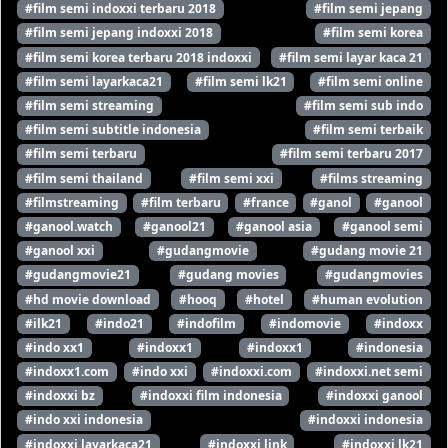
#film semi indoxxi terbaru 2018
#film semi jepang
#film semi jepang indoxxi 2018
#film semi korea
#film semi korea terbaru 2018 indoxxi
#film semi layar kaca 21
#film semi layarkaca21
#film semi lk21
#film semi online
#film semi streaming
#film semi sub indo
#film semi subtitle indonesia
#film semi terbaik
#film semi terbaru
#film semi terbaru 2017
#film semi thailand
#film semi xxi
#films streaming
#filmstreaming
#film terbaru
#france
#ganol
#ganool
#ganool.watch
#ganool21
#ganool asia
#ganool semi
#ganool xxi
#gudangmovie
#gudang movie 21
#gudangmovie21
#gudang movies
#gudangmovies
#hd movie download
#hooq
#hotel
#human evolution
#ilk21
#indo21
#indofilm
#indomovie
#indoxx
#indo xx1
#indoxx1
#indoxx1
#indonesia
#indoxx1.com
#indo xxi
#indoxxi.com
#indoxxi.net semi
#indoxxi bz
#indoxxi film indonesia
#indoxxi ganool
#indo xxi indonesia
#indoxxi indonesia
#indoxxi layarkaca21
#indoxxi link
#indoxxi lk21