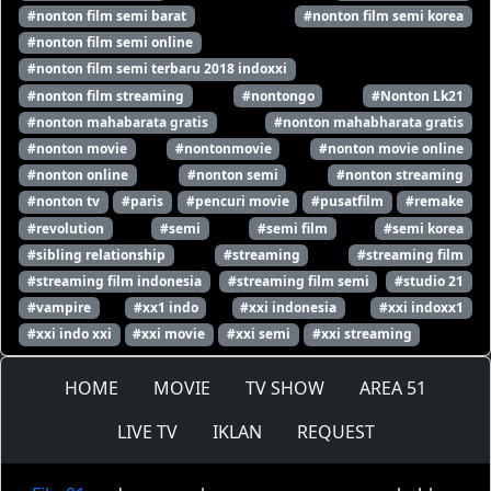
#nonton film semi barat
#nonton film semi korea
#nonton film semi online
#nonton film semi terbaru 2018 indoxxi
#nonton film streaming
#nontongo
#Nonton Lk21
#nonton mahabarata gratis
#nonton mahabharata gratis
#nonton movie
#nontonmovie
#nonton movie online
#nonton online
#nonton semi
#nonton streaming
#nonton tv
#paris
#pencuri movie
#pusatfilm
#remake
#revolution
#semi
#semi film
#semi korea
#sibling relationship
#streaming
#streaming film
#streaming film indonesia
#streaming film semi
#studio 21
#vampire
#xx1 indo
#xxi indonesia
#xxi indoxx1
#xxi indo xxi
#xxi movie
#xxi semi
#xxi streaming
HOME
MOVIE
TV SHOW
AREA 51
LIVE TV
IKLAN
REQUEST