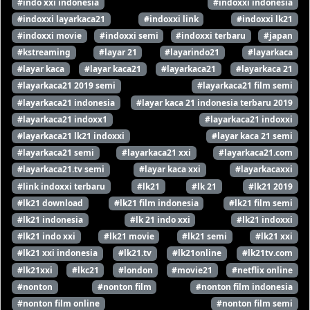
#indo xxi indonesia
#indoxxi indonesia
#indoxxi layarkaca21
#indoxxi link
#indoxxi lk21
#indoxxi movie
#indoxxi semi
#indoxxi terbaru
#japan
#kstreaming
#layar 21
#layarindo21
#layarkaca
#layar kaca
#layar kaca21
#layarkaca21
#layarkaca 21
#layarkaca21 2019 semi
#layarkaca21 film semi
#layarkaca21 indonesia
#layar kaca 21 indonesia terbaru 2019
#layarkaca21 indoxx1
#layarkaca21 indoxxi
#layarkaca21 lk21 indoxxi
#layar kaca 21 semi
#layarkaca21 semi
#layarkaca21 xxi
#layarkaca21.com
#layarkaca21.tv semi
#layar kaca xxi
#layarkacaxxi
#link indoxxi terbaru
#lk21
#lk 21
#lk21 2019
#lk21 download
#lk21 film indonesia
#lk21 film semi
#lk21 indonesia
#lk 21 indo xxi
#lk21 indoxxi
#lk21 indo xxi
#lk21 movie
#lk21 semi
#lk21 xxi
#lk21 xxi indonesia
#lk21.tv
#lk21online
#lk21tv.com
#lk21xxi
#lkc21
#london
#movie21
#netflix online
#nonton
#nonton film
#nonton film indonesia
#nonton film online
#nonton film semi