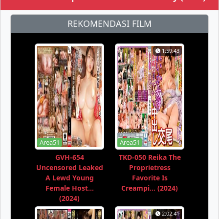
REKOMENDASI FILM
1:59:43
Area51
Area51
GVH-654
TKD-050 Reika The
Uncensored Leaked
Proprietress
A Lewd Young
Favorite Is
Female Host...
Creampi... (2024)
(2024)
2:02:41