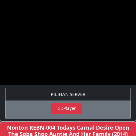
PILIHAN SERVER
GDPlayer
Nonton REBN-004 Todays Carnal Desire Open
The Soba Shop Auntie And Her Family (2014)