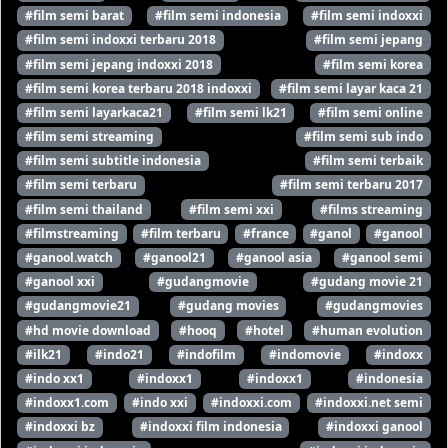
#film semi barat
#film semi indonesia
#film semi indoxxi
#film semi indoxxi terbaru 2018
#film semi jepang
#film semi jepang indoxxi 2018
#film semi korea
#film semi korea terbaru 2018 indoxxi
#film semi layar kaca 21
#film semi layarkaca21
#film semi lk21
#film semi online
#film semi streaming
#film semi sub indo
#film semi subtitle indonesia
#film semi terbaik
#film semi terbaru
#film semi terbaru 2017
#film semi thailand
#film semi xxi
#films streaming
#filmstreaming
#film terbaru
#france
#ganol
#ganool
#ganool.watch
#ganool21
#ganool asia
#ganool semi
#ganool xxi
#gudangmovie
#gudang movie 21
#gudangmovie21
#gudang movies
#gudangmovies
#hd movie download
#hooq
#hotel
#human evolution
#ilk21
#indo21
#indofilm
#indomovie
#indoxx
#indo xx1
#indoxx1
#indoxx1
#indonesia
#indoxx1.com
#indo xxi
#indoxxi.com
#indoxxi.net semi
#indoxxi bz
#indoxxi film indonesia
#indoxxi ganool