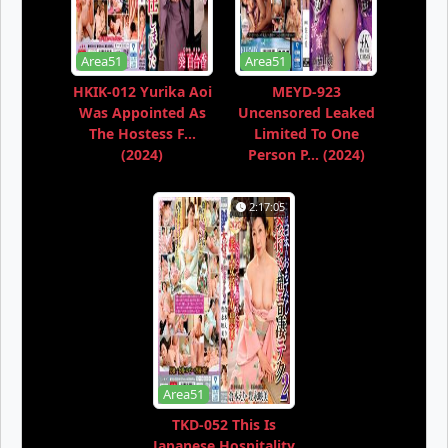
Area51
Area51
HKIK-012 Yurika Aoi
MEYD-923
Was Appointed As
Uncensored Leaked
The Hostess F...
Limited To One
(2024)
Person P... (2024)
2:17:05
Area51
TKD-052 This Is
Japanese Hospitality