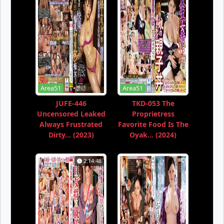
Area51
Area51
JUFE-446
TKD-053 The
Uncensored Leaked
Proprietress
Always Frustrated
Favorite Food Is The
Dirty... (2023)
Oyak... (2024)
2:14:48