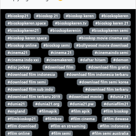
#bioskop21
#bioskop 21
#bioskop keren
#bioskopkeren
#bioskopkeren.space
#bioskopkeren.tv
#bioskop keren 21
#bioskopkeren21
#bioskopkerenin
#bioskopkeren semi
#bioskop keren space
#bioskop movie cinema xxi
#bioskop online
#bioskop semi
#bollywood movie download
#cinema21
#cinema 21
#cinemaindo semi
#cinema indo xxi
#cinemakeren
#daftar hitam
#demon
#disc jockey
#download film
#download film gratis
#download film indonesia
#download film indonesia terbaru
#download film semi
#download film semi korea
#download film sub indo
#download film terbaru
#download film terbaru 2019
#download movie
#dunia 21
#dunia21
#dunia21.org
#dunia21.pw
#duniafilm21
#england
#filmapik
#film apik
#film bioskop
#filmbioskop21
#filmbox
#film cinema
#film dewasa
#film download
#film en streaming
#film indonesia
#film online
#film semi
#film semi australia