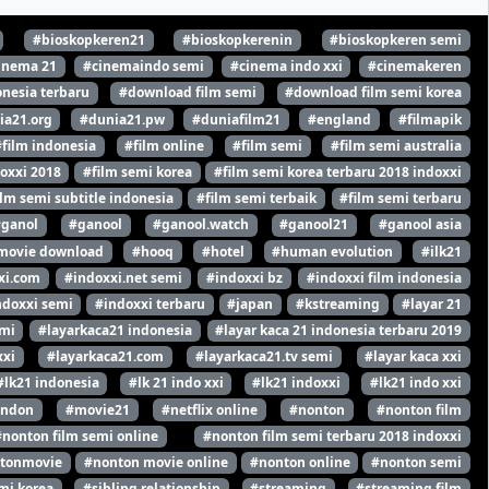
#bioskopkeren21
#bioskopkerenin
#bioskopkeren semi
inema 21
#cinemaindo semi
#cinema indo xxi
#cinemakeren
nesia terbaru
#download film semi
#download film semi korea
ia21.org
#dunia21.pw
#duniafilm21
#england
#filmapik
#film indonesia
#film online
#film semi
#film semi australia
oxxi 2018
#film semi korea
#film semi korea terbaru 2018 indoxxi
ilm semi subtitle indonesia
#film semi terbaik
#film semi terbaru
#ganol
#ganool
#ganool.watch
#ganool21
#ganool asia
movie download
#hooq
#hotel
#human evolution
#ilk21
xi.com
#indoxxi.net semi
#indoxxi bz
#indoxxi film indonesia
ndoxxi semi
#indoxxi terbaru
#japan
#kstreaming
#layar 21
emi
#layarkaca21 indonesia
#layar kaca 21 indonesia terbaru 2019
xxi
#layarkaca21.com
#layarkaca21.tv semi
#layar kaca xxi
#lk21 indonesia
#lk 21 indo xxi
#lk21 indoxxi
#lk21 indo xxi
ondon
#movie21
#netflix online
#nonton
#nonton film
#nonton film semi online
#nonton film semi terbaru 2018 indoxxi
tonmovie
#nonton movie online
#nonton online
#nonton semi
mi korea
#sibling relationship
#streaming
#streaming film