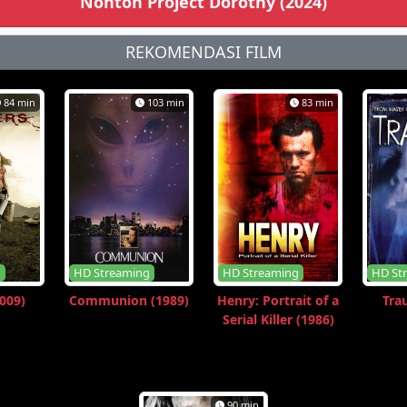
Nonton Project Dorothy (2024)
REKOMENDASI FILM
84 min
103 min
83 min
g
HD Streaming
HD Streaming
HD St
2009)
Communion (1989)
Henry: Portrait of a
Tra
Serial Killer (1986)
90 min