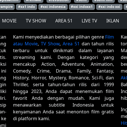
vampire
#xx1 indo
#xxi indonesia
#xxi indoxx1
#xxi indo xxi
MOVIE
TV SHOW
AREA 51
LIVE TV
IKLAN
kan
Kami menyediakan berbagai pilihan genre
Film
Ka
ang
atau Movie
,
TV Show
,
Area 51
dan tahun rilis
to
tuk
terbaru untuk dinikmati dalam layanan
Ma
is.
streaming kami. Dengan kategori yang
de
ksi
mencakup Action, Adventure, Animation,
be
ini
Comedy, Crime, Drama, Family, Fantasy,
me
ang
History, Horror, Mystery, Romance, Sci-Fi, dan
Ak
gin
Thriller, serta tahun-tahun rilis dari 1999
Ba
iki
hingga 2023, Anda dapat menemukan film
In
ri.
favorit Anda dengan mudah. Kami juga
hi
sip
menawarkan subtitle Indonesia untuk
In
an-
kenyamanan Anda saat menonton film gratis
me
 ke
di platform kami.
Hi
ami