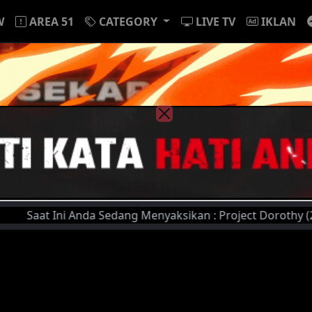
W
AREA 51
CATEGORY
LIVE TV
IKLAN
t Ini Anda Sedang Menyaksikan : Project Dorothy (2024) | S