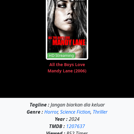
HD Streaming
All the Boys Love
Mandy Lane (2006)
Tagline :
Jangan biarkan dia keluar
Genre :
Horror
,
Science Fiction
,
Thriller
Year :
2024
TMDB :
1207637
Viewed :
852 Times