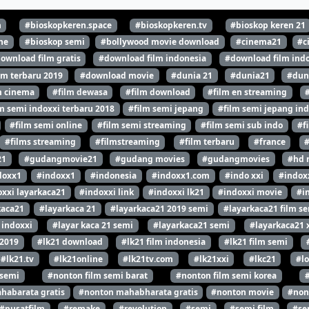
n
#bioskopkeren.space
#bioskopkeren.tv
#bioskop keren 21
ne
#bioskop semi
#bollywood movie download
#cinema21
#c
ownload film gratis
#download film indonesia
#download film indo
lm terbaru 2019
#download movie
#dunia 21
#dunia21
#dun
m cinema
#film dewasa
#film download
#film en streaming
m semi indoxxi terbaru 2018
#film semi jepang
#film semi jepang ind
#film semi online
#film semi streaming
#film semi sub indo
#f
#films streaming
#filmstreaming
#film terbaru
#france
21
#gudangmovie21
#gudang movies
#gudangmovies
#hd 
doxx1
#indoxx1
#indonesia
#indoxx1.com
#indo xxi
#indox
xxi layarkaca21
#indoxxi link
#indoxxi lk21
#indoxxi movie
#i
kaca21
#layarkaca 21
#layarkaca21 2019 semi
#layarkaca21 film s
 indoxxi
#layar kaca 21 semi
#layarkaca21 semi
#layarkaca21 
 2019
#lk21 download
#lk21 film indonesia
#lk21 film semi
#lk21.tv
#lk21online
#lk21tv.com
#lk21xxi
#lkc21
#l
 semi
#nonton film semi barat
#nonton film semi korea
habarata gratis
#nonton mahabharata gratis
#nonton movie
#non
#pusatfilm
#remake
#revolution
#semi
#semi film
#se