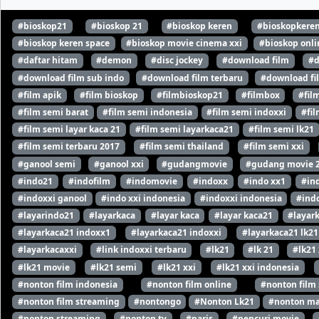
#bioskop21
#bioskop 21
#bioskop keren
#bioskopkere
#bioskop keren space
#bioskop movie cinema xxi
#bioskop onli
#daftar hitam
#demon
#disc jockey
#download film
#d
#download film sub indo
#download film terbaru
#download fi
#film apik
#film bioskop
#filmbioskop21
#filmbox
#fil
#film semi barat
#film semi indonesia
#film semi indoxxi
#fil
#film semi layar kaca 21
#film semi layarkaca21
#film semi lk21
#film semi terbaru 2017
#film semi thailand
#film semi xxi
#ganool semi
#ganool xxi
#gudangmovie
#gudang movie 
#indo21
#indofilm
#indomovie
#indoxx
#indo xx1
#in
#indoxxi ganool
#indo xxi indonesia
#indoxxi indonesia
#indo
#layarindo21
#layarkaca
#layar kaca
#layar kaca21
#layar
#layarkaca21 indoxx1
#layarkaca21 indoxxi
#layarkaca21 lk21
#layarkacaxxi
#link indoxxi terbaru
#lk21
#lk 21
#lk21
#lk21 movie
#lk21 semi
#lk21 xxi
#lk21 xxi indonesia
#nonton film indonesia
#nonton film online
#nonton film
#nonton film streaming
#nontongo
#Nonton Lk21
#nonton ma
#nonton streaming
#nonton tv
#paris
#pencuri movie