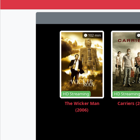
102 min
HD Streaming
HD Streamin
The Wicker Man
Carriers (
(2006)