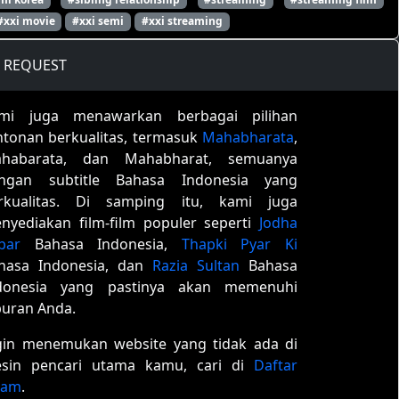
#xxi movie
#xxi semi
#xxi streaming
REQUEST
mi juga menawarkan berbagai pilihan
ntonan berkualitas, termasuk
Mahabharata
,
habarata, dan Mahabharat, semuanya
ngan subtitle Bahasa Indonesia yang
rkualitas. Di samping itu, kami juga
nyediakan film-film populer seperti
Jodha
bar
Bahasa Indonesia,
Thapki Pyar Ki
hasa Indonesia, dan
Razia Sultan
Bahasa
donesia yang pastinya akan memenuhi
buran Anda.
gin menemukan website yang tidak ada di
sin pencari utama kamu, cari di
Daftar
tam
.