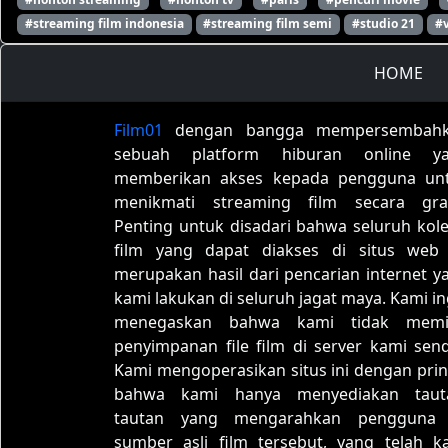
#streaming film indonesia
#streaming film semi
#studio 21
#
HOME
Film01
dengan bangga mempersembah
sebuah platform hiburan online y
memberikan akses kepada pengguna un
menikmati streaming film secara grat
Penting untuk disadari bahwa seluruh kole
film yang dapat diakses di situs web 
merupakan hasil dari pencarian internet y
kami lakukan di seluruh jagat maya. Kami in
menegaskan bahwa kami tidak memil
penyimpanan file film di server kami sendi
Kami mengoperasikan situs ini dengan prin
bahwa kami hanya menyediakan taut
tautan yang mengarahkan pengguna
sumber asli film tersebut, yang telah k