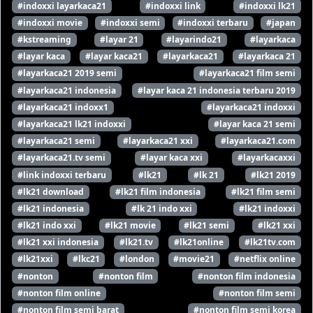
#indoxxi layarkaca21
#indoxxi link
#indoxxi lk21
#indoxxi movie
#indoxxi semi
#indoxxi terbaru
#japan
#kstreaming
#layar 21
#layarindo21
#layarkaca
#layar kaca
#layar kaca21
#layarkaca21
#layarkaca 21
#layarkaca21 2019 semi
#layarkaca21 film semi
#layarkaca21 indonesia
#layar kaca 21 indonesia terbaru 2019
#layarkaca21 indoxx1
#layarkaca21 indoxxi
#layarkaca21 lk21 indoxxi
#layar kaca 21 semi
#layarkaca21 semi
#layarkaca21 xxi
#layarkaca21.com
#layarkaca21.tv semi
#layar kaca xxi
#layarkacaxxi
#link indoxxi terbaru
#lk21
#lk 21
#lk21 2019
#lk21 download
#lk21 film indonesia
#lk21 film semi
#lk21 indonesia
#lk 21 indo xxi
#lk21 indoxxi
#lk21 indo xxi
#lk21 movie
#lk21 semi
#lk21 xxi
#lk21 xxi indonesia
#lk21.tv
#lk21online
#lk21tv.com
#lk21xxi
#lkc21
#london
#movie21
#netflix online
#nonton
#nonton film
#nonton film indonesia
#nonton film online
#nonton film semi
#nonton film semi barat
#nonton film semi korea