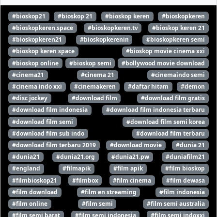
#bioskop21
#bioskop 21
#bioskop keren
#bioskopkeren
#bioskopkeren.space
#bioskopkeren.tv
#bioskop keren 21
#bioskopkeren21
#bioskopkerenin
#bioskopkeren semi
#bioskop keren space
#bioskop movie cinema xxi
#bioskop online
#bioskop semi
#bollywood movie download
#cinema21
#cinema 21
#cinemaindo semi
#cinema indo xxi
#cinemakeren
#daftar hitam
#demon
#disc jockey
#download film
#download film gratis
#download film indonesia
#download film indonesia terbaru
#download film semi
#download film semi korea
#download film sub indo
#download film terbaru
#download film terbaru 2019
#download movie
#dunia 21
#dunia21
#dunia21.org
#dunia21.pw
#duniafilm21
#england
#filmapik
#film apik
#film bioskop
#filmbioskop21
#filmbox
#film cinema
#film dewasa
#film download
#film en streaming
#film indonesia
#film online
#film semi
#film semi australia
#film semi barat
#film semi indonesia
#film semi indoxxi