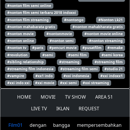
#nonton film semi online
#nonton film semi terbaru 2018 indoxxi
#nonton film streaming
#nontongo
#Nonton Lk21
#nonton mahabarata gratis
#nonton mahabharata gratis
#nonton movie
#nontonmovie
#nonton movie online
#nonton online
#nonton semi
#nonton streaming
#nonton tv
#paris
#pencuri movie
#pusatfilm
#remake
#revolution
#semi
#semi film
#semi korea
#sibling relationship
#streaming
#streaming film
#streaming film indonesia
#streaming film semi
#studio 21
#vampire
#xx1 indo
#xxi indonesia
#xxi indoxx1
#xxi indo xxi
#xxi movie
#xxi semi
#xxi streaming
HOME
MOVIE
TV SHOW
AREA 51
LIVE TV
IKLAN
REQUEST
Film01
dengan bangga mempersembahkan