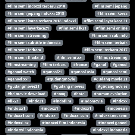
#film semi indoxxi terbaru 2018
#film semi jepang
#film semi jepang indoxxi 2018
#film semi korea
#film semi korea terbaru 2018 indoxxi
#film semi layar kaca 21
#film semi layarkaca21
#film semi lk21
#film semi online
#film semi streaming
#film semi sub indo
#film semi subtitle indonesia
#film semi terbaik
#film semi terbaru
#film semi terbaru 2017
#film semi thailand
#film semi xxi
#films streaming
#filmstreaming
#film terbaru
#france
#ganol
#ganool
#ganool.watch
#ganool21
#ganool asia
#ganool semi
#ganool xxi
#gudangmovie
#gudang movie 21
#gudangmovie21
#gudang movies
#gudangmovies
#hd movie download
#hooq
#hotel
#human evolution
#ilk21
#indo21
#indofilm
#indomovie
#indoxx
#indo xx1
#indoxx1
#indoxx1
#indonesia
#indoxx1.com
#indo xxi
#indoxxi.com
#indoxxi.net semi
#indoxxi bz
#indoxxi film indonesia
#indoxxi ganool
#indo xxi indonesia
#indoxxi indonesia