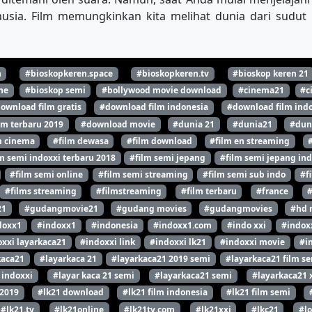
anusia. Film memungkinkan kita melihat dunia dari sudu
n
#bioskopkeren.space
#bioskopkeren.tv
#bioskop keren 21
ne
#bioskop semi
#bollywood movie download
#cinema21
#c
ownload film gratis
#download film indonesia
#download film indo
lm terbaru 2019
#download movie
#dunia 21
#dunia21
#dun
m cinema
#film dewasa
#film download
#film en streaming
m semi indoxxi terbaru 2018
#film semi jepang
#film semi jepang ind
#film semi online
#film semi streaming
#film semi sub indo
#f
#films streaming
#filmstreaming
#film terbaru
#france
21
#gudangmovie21
#gudang movies
#gudangmovies
#hd 
doxx1
#indoxx1
#indonesia
#indoxx1.com
#indo xxi
#indox
xxi layarkaca21
#indoxxi link
#indoxxi lk21
#indoxxi movie
#i
kaca21
#layarkaca 21
#layarkaca21 2019 semi
#layarkaca21 film s
 indoxxi
#layar kaca 21 semi
#layarkaca21 semi
#layarkaca21 
 2019
#lk21 download
#lk21 film indonesia
#lk21 film semi
#lk21.tv
#lk21online
#lk21tv.com
#lk21xxi
#lkc21
#l