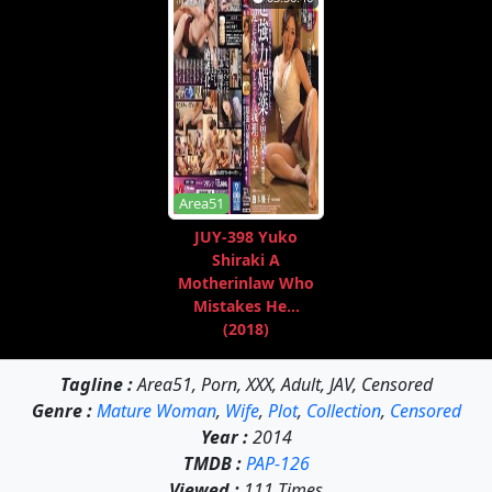
Area51
JUY-398 Yuko
Shiraki A
Motherinlaw Who
Mistakes He...
(2018)
Tagline :
Area51, Porn, XXX, Adult, JAV, Censored
Genre :
Mature Woman
,
Wife
,
Plot
,
Collection
,
Censored
Year :
2014
TMDB :
PAP-126
Viewed :
111 Times