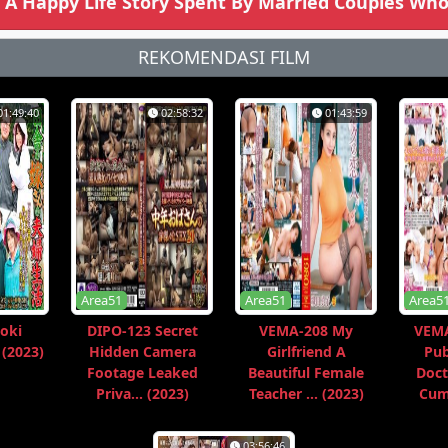
A Happy Life Story Spent By Married Couples Wh
REKOMENDASI FILM
01:49:40
02:58:32
01:43:59
Area51
Area51
Area5
oki
DIPO-123 Secret
VEMA-208 My
VEMA
 (2023)
Hidden Camera
Girlfriend A
Pub
Footage Leaked
Beautiful Female
Doct
Priva... (2023)
Teacher ... (2023)
Cum 
03:56:46