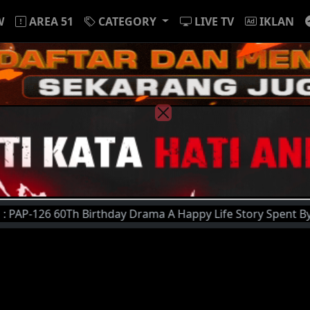
W
AREA 51
CATEGORY
LIVE TV
IKLAN
0Th Birthday Drama A Happy Life Story Spent By Married Co