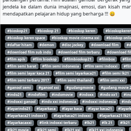
jendela ke dalam dunia imajinasi, emosi, dan kisah m
mendapatkan pelajaran hidup yang berharga !!! 😀
#bioskop21
#bioskop 21
#bioskop keren
#bioskopkere
#bioskop keren space
#bioskop movie cinema xxi
#bioskop onli
#daftar hitam
#demon
#disc jockey
#download film
#d
#download film sub indo
#download film terbaru
#download fi
#film apik
#film bioskop
#filmbioskop21
#filmbox
#fil
#film semi barat
#film semi indonesia
#film semi indoxxi
#fil
#film semi layar kaca 21
#film semi layarkaca21
#film semi lk21
#film semi terbaru 2017
#film semi thailand
#film semi xxi
#ganool semi
#ganool xxi
#gudangmovie
#gudang movie 
#indo21
#indofilm
#indomovie
#indoxx
#indo xx1
#in
#indoxxi ganool
#indo xxi indonesia
#indoxxi indonesia
#indo
#layarindo21
#layarkaca
#layar kaca
#layar kaca21
#layar
#layarkaca21 indoxx1
#layarkaca21 indoxxi
#layarkaca21 lk21
#layarkacaxxi
#link indoxxi terbaru
#lk21
#lk 21
#lk21
#lk21 movie
#lk21 semi
#lk21 xxi
#lk21 xxi indonesia