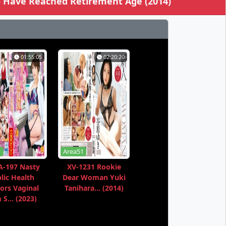
o Have Reached Retirement Age (2014)
01:55:05
02:20:20
1
Area51
-197 Nasty
XV-1231 Rookie
lic Health
Dear Woman Yuki
ors Vaginal
Tanihara... (2014)
S... (2023)