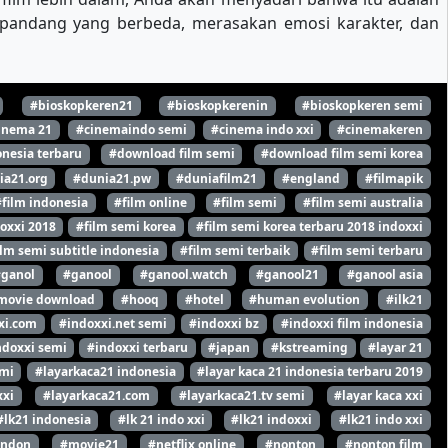
t pandang yang berbeda, merasakan emosi karakter, dan
#bioskopkeren21
#bioskopkerenin
#bioskopkeren semi
inema 21
#cinemaindo semi
#cinema indo xxi
#cinemakeren
nesia terbaru
#download film semi
#download film semi korea
ia21.org
#dunia21.pw
#duniafilm21
#england
#filmapik
#film indonesia
#film online
#film semi
#film semi australia
oxxi 2018
#film semi korea
#film semi korea terbaru 2018 indoxxi
ilm semi subtitle indonesia
#film semi terbaik
#film semi terbaru
#ganol
#ganool
#ganool.watch
#ganool21
#ganool asia
movie download
#hooq
#hotel
#human evolution
#ilk21
xi.com
#indoxxi.net semi
#indoxxi bz
#indoxxi film indonesia
ndoxxi semi
#indoxxi terbaru
#japan
#kstreaming
#layar 21
emi
#layarkaca21 indonesia
#layar kaca 21 indonesia terbaru 2019
xxi
#layarkaca21.com
#layarkaca21.tv semi
#layar kaca xxi
#lk21 indonesia
#lk 21 indo xxi
#lk21 indoxxi
#lk21 indo xxi
ondon
#movie21
#netflix online
#nonton
#nonton film