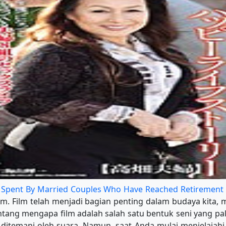
y Spent By Married Couples Who Have Reached Retirement
m. Film telah menjadi bagian penting dalam budaya kita, 
 tentang mengapa film adalah salah satu bentuk seni yang 
itemani oleh suara. Namun, saat Anda mulai menjelajahi 