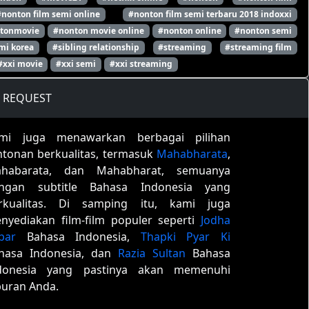
#nonton film semi online
#nonton film semi terbaru 2018 indoxxi
tonmovie
#nonton movie online
#nonton online
#nonton semi
mi korea
#sibling relationship
#streaming
#streaming film
#xxi movie
#xxi semi
#xxi streaming
REQUEST
mi juga menawarkan berbagai pilihan
ntonan berkualitas, termasuk
Mahabharata
,
habarata, dan Mahabharat, semuanya
ngan subtitle Bahasa Indonesia yang
rkualitas. Di samping itu, kami juga
nyediakan film-film populer seperti
Jodha
bar
Bahasa Indonesia,
Thapki Pyar Ki
hasa Indonesia, dan
Razia Sultan
Bahasa
donesia yang pastinya akan memenuhi
buran Anda.