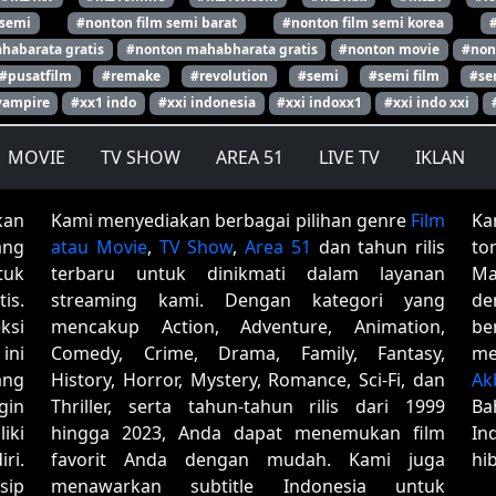
 semi
#nonton film semi barat
#nonton film semi korea
habarata gratis
#nonton mahabharata gratis
#nonton movie
#non
#pusatfilm
#remake
#revolution
#semi
#semi film
#se
vampire
#xx1 indo
#xxi indonesia
#xxi indoxx1
#xxi indo xxi
MOVIE
TV SHOW
AREA 51
LIVE TV
IKLAN
kan
Kami menyediakan berbagai pilihan genre
Film
Ka
ang
atau Movie
,
TV Show
,
Area 51
dan tahun rilis
to
tuk
terbaru untuk dinikmati dalam layanan
Ma
is.
streaming kami. Dengan kategori yang
de
ksi
mencakup Action, Adventure, Animation,
be
ini
Comedy, Crime, Drama, Family, Fantasy,
me
ang
History, Horror, Mystery, Romance, Sci-Fi, dan
Ak
gin
Thriller, serta tahun-tahun rilis dari 1999
Ba
iki
hingga 2023, Anda dapat menemukan film
In
ri.
favorit Anda dengan mudah. Kami juga
hi
sip
menawarkan subtitle Indonesia untuk