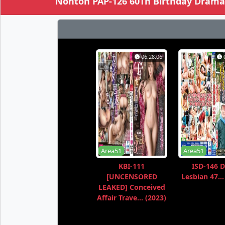
Nonton PAP-126 60Th Birthday Drama 
06:28:06
Area51
Area51
KBI-111
ISD-146 D
[UNCENSORED
Lesbian 47...
LEAKED] Conceived
Affair Trave... (2023)