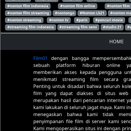
#nonton film indonesia
#nonton film online
#nonton film
#nonton film streaming
#nontongo
#Nonton Lk21
#nonton ma
#nonton streaming
#nonton tv
#paris
#pencuri movie
#streaming film indonesia
#streaming film semi
#studio 21
#
HOME
Film01
dengan bangga mempersembah
sebuah platform hiburan online y
memberikan akses kepada pengguna un
menikmati streaming film secara grat
Penting untuk disadari bahwa seluruh kole
film yang dapat diakses di situs web 
merupakan hasil dari pencarian internet y
kami lakukan di seluruh jagat maya. Kami in
menegaskan bahwa kami tidak memil
penyimpanan file film di server kami sendi
Kami mengoperasikan situs ini dengan prin