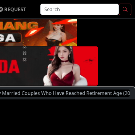
REQUEST
uples Who Have Reached Retirement Age (2014) | Silahkan 