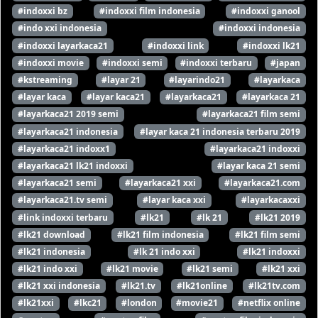
#indoxxi bz
#indoxxi film indonesia
#indoxxi ganool
#indo xxi indonesia
#indoxxi indonesia
#indoxxi layarkaca21
#indoxxi link
#indoxxi lk21
#indoxxi movie
#indoxxi semi
#indoxxi terbaru
#japan
#kstreaming
#layar 21
#layarindo21
#layarkaca
#layar kaca
#layar kaca21
#layarkaca21
#layarkaca 21
#layarkaca21 2019 semi
#layarkaca21 film semi
#layarkaca21 indonesia
#layar kaca 21 indonesia terbaru 2019
#layarkaca21 indoxx1
#layarkaca21 indoxxi
#layarkaca21 lk21 indoxxi
#layar kaca 21 semi
#layarkaca21 semi
#layarkaca21 xxi
#layarkaca21.com
#layarkaca21.tv semi
#layar kaca xxi
#layarkacaxxi
#link indoxxi terbaru
#lk21
#lk 21
#lk21 2019
#lk21 download
#lk21 film indonesia
#lk21 film semi
#lk21 indonesia
#lk 21 indo xxi
#lk21 indoxxi
#lk21 indo xxi
#lk21 movie
#lk21 semi
#lk21 xxi
#lk21 xxi indonesia
#lk21.tv
#lk21online
#lk21tv.com
#lk21xxi
#lkc21
#london
#movie21
#netflix online