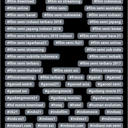
#film download
#film en streaming
#film indonesia
#film online
#film semi
#film semi australia
#film semi barat
#film semi indonesia
#film semi indoxxi
#film semi indoxxi terbaru 2018
#film semi jepang
#film semi jepang indoxxi 2018
#film semi korea
#film semi korea terbaru 2018 indoxxi
#film semi layar kaca 21
#film semi layarkaca21
#film semi lk21
#film semi online
#film semi streaming
#film semi sub indo
#film semi subtitle indonesia
#film semi terbaik
#film semi terbaru
#film semi terbaru 2017
#film semi thailand
#film semi xxi
#films streaming
#filmstreaming
#film terbaru
#france
#ganol
#ganool
#ganool.watch
#ganool21
#ganool asia
#ganool semi
#ganool xxi
#gudangmovie
#gudang movie 21
#gudangmovie21
#gudang movies
#gudangmovies
#hd movie download
#hooq
#hotel
#human evolution
#ilk21
#indo21
#indofilm
#indomovie
#indoxx
#indo xx1
#indoxx1
#indoxx1
#indonesia
#indoxx1.com
#indo xxi
#indoxxi.com
#indoxxi.net semi