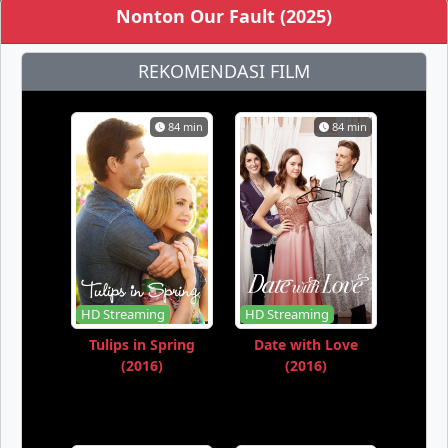
Nonton Our Fault (2025)
REKOMENDASI FILM
84 min
84 min
HD Streaming
HD Streaming
Tulips in Spring
Date with Love
(2016)
(2016)