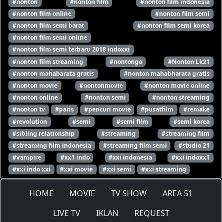
#nonton
#nonton film
#nonton film indonesia
#nonton film online
#nonton film semi
#nonton film semi barat
#nonton film semi korea
#nonton film semi online
#nonton film semi terbaru 2018 indoxxi
#nonton film streaming
#nontongo
#Nonton Lk21
#nonton mahabarata gratis
#nonton mahabharata gratis
#nonton movie
#nontonmovie
#nonton movie online
#nonton online
#nonton semi
#nonton streaming
#nonton tv
#paris
#pencuri movie
#pusatfilm
#remake
#revolution
#semi
#semi film
#semi korea
#sibling relationship
#streaming
#streaming film
#streaming film indonesia
#streaming film semi
#studio 21
#vampire
#xx1 indo
#xxi indonesia
#xxi indoxx1
#xxi indo xxi
#xxi movie
#xxi semi
#xxi streaming
HOME
MOVIE
TV SHOW
AREA 51
LIVE TV
IKLAN
REQUEST