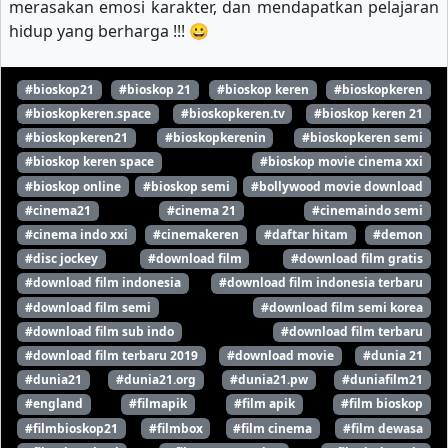
merasakan emosi karakter, dan mendapatkan pelajaran
hidup yang berharga !!! 😀
#bioskop21
#bioskop 21
#bioskop keren
#bioskopkeren
#bioskopkeren.space
#bioskopkeren.tv
#bioskop keren 21
#bioskopkeren21
#bioskopkerenin
#bioskopkeren semi
#bioskop keren space
#bioskop movie cinema xxi
#bioskop online
#bioskop semi
#bollywood movie download
#cinema21
#cinema 21
#cinemaindo semi
#cinema indo xxi
#cinemakeren
#daftar hitam
#demon
#disc jockey
#download film
#download film gratis
#download film indonesia
#download film indonesia terbaru
#download film semi
#download film semi korea
#download film sub indo
#download film terbaru
#download film terbaru 2019
#download movie
#dunia 21
#dunia21
#dunia21.org
#dunia21.pw
#duniafilm21
#england
#filmapik
#film apik
#film bioskop
#filmbioskop21
#filmbox
#film cinema
#film dewasa