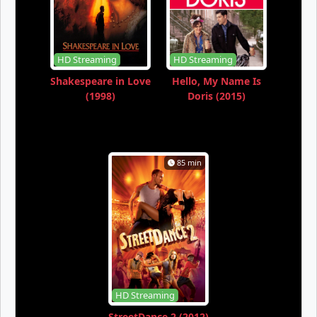
HD Streaming
HD Streaming
Shakespeare in Love
Hello, My Name Is
(1998)
Doris (2015)
85 min
HD Streaming
StreetDance 2 (2012)