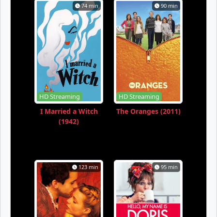
74 min
90 min
HD Streaming
HD Streaming
I Married a Witch
The Oranges (2011)
(1942)
123 min
95 min