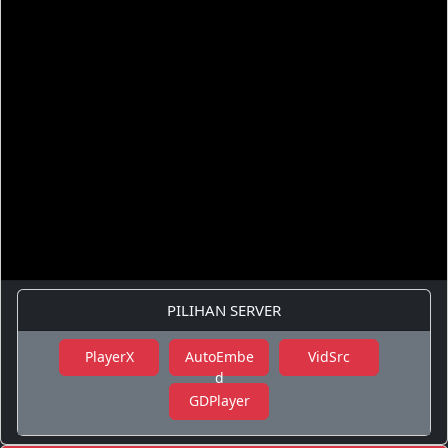
PILIHAN SERVER
PlayerX
AutoEmbe
VidSrc
d
GDPlayer