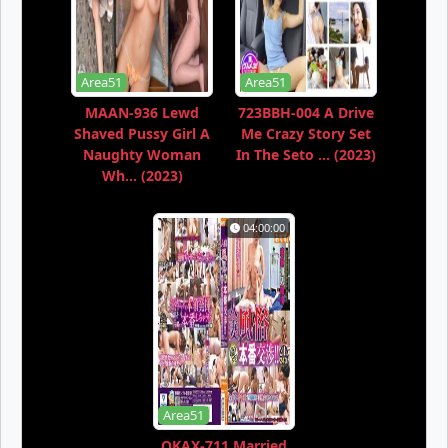
Area51
Area51
MAAN-936 Lewd
723BBH-004 A Drive
Shaved Pussy Girl A
Me Crazy Story Set
Naughty Woman
In The Seto ... (2023)
Wh... (2023)
04:00:00
Area51
OKAX-711 Married