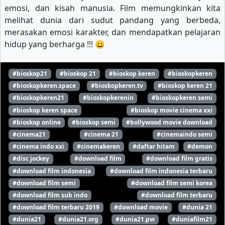
emosi, dan kisah manusia. Film memungkinkan kita
melihat dunia dari sudut pandang yang berbeda,
merasakan emosi karakter, dan mendapatkan pelajaran
hidup yang berharga !!! 😀
#bioskop21
#bioskop 21
#bioskop keren
#bioskopkeren
#bioskopkeren.space
#bioskopkeren.tv
#bioskop keren 21
#bioskopkeren21
#bioskopkerenin
#bioskopkeren semi
#bioskop keren space
#bioskop movie cinema xxi
#bioskop online
#bioskop semi
#bollywood movie download
#cinema21
#cinema 21
#cinemaindo semi
#cinema indo xxi
#cinemakeren
#daftar hitam
#demon
#disc jockey
#download film
#download film gratis
#download film indonesia
#download film indonesia terbaru
#download film semi
#download film semi korea
#download film sub indo
#download film terbaru
#download film terbaru 2019
#download movie
#dunia 21
#dunia21
#dunia21.org
#dunia21.pw
#duniafilm21