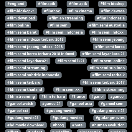
#england
#filmapik
#film apik
#film bioskop
#filmbioskop21
#filmbox
#film cinema
#film dewasa
#film download
#film en streaming
#film indonesia
#film online
#film semi
#film semi australia
#film semi barat
#film semi indonesia
#film semi indoxxi
#film semi indoxxi terbaru 2018
#film semi jepang
#film semi jepang indoxxi 2018
#film semi korea
#film semi korea terbaru 2018 indoxxi
#film semi layar kaca 21
#film semi layarkaca21
#film semi lk21
#film semi online
#film semi streaming
#film semi sub indo
#film semi subtitle indonesia
#film semi terbaik
#film semi terbaru
#film semi terbaru 2017
#film semi thailand
#film semi xxi
#films streaming
#filmstreaming
#film terbaru
#france
#ganol
#ganool
#ganool.watch
#ganool21
#ganool asia
#ganool semi
#ganool xxi
#gudangmovie
#gudang movie 21
#gudangmovie21
#gudang movies
#gudangmovies
#hd movie download
#hooq
#hotel
#human evolution