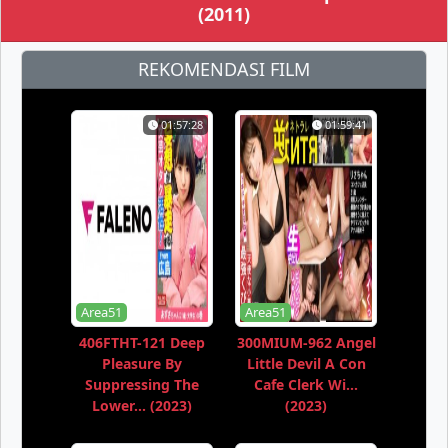
(2011)
REKOMENDASI FILM
01:57:28
01:59:41
Area51
Area51
406FTHT-121 Deep
300MIUM-962 Angel
Pleasure By
Little Devil A Con
Suppressing The
Cafe Clerk Wi...
Lower... (2023)
(2023)