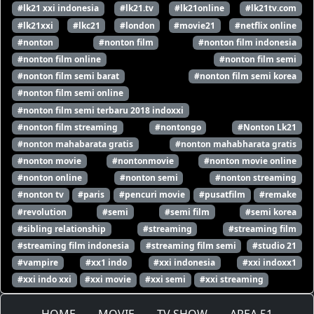
#lk21 xxi indonesia
#lk21.tv
#lk21online
#lk21tv.com
#lk21xxi
#lkc21
#london
#movie21
#netflix online
#nonton
#nonton film
#nonton film indonesia
#nonton film online
#nonton film semi
#nonton film semi barat
#nonton film semi korea
#nonton film semi online
#nonton film semi terbaru 2018 indoxxi
#nonton film streaming
#nontongo
#Nonton Lk21
#nonton mahabarata gratis
#nonton mahabharata gratis
#nonton movie
#nontonmovie
#nonton movie online
#nonton online
#nonton semi
#nonton streaming
#nonton tv
#paris
#pencuri movie
#pusatfilm
#remake
#revolution
#semi
#semi film
#semi korea
#sibling relationship
#streaming
#streaming film
#streaming film indonesia
#streaming film semi
#studio 21
#vampire
#xx1 indo
#xxi indonesia
#xxi indoxx1
#xxi indo xxi
#xxi movie
#xxi semi
#xxi streaming
HOME
MOVIE
TV SHOW
AREA 51