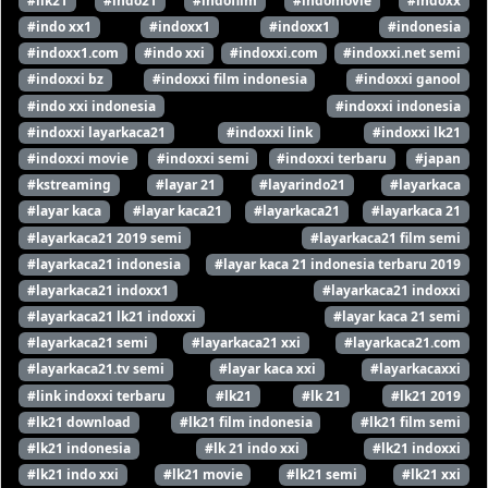
#ilk21
#indo21
#indofilm
#indomovie
#indoxx
#indo xx1
#indoxx1
#indoxx1
#indonesia
#indoxx1.com
#indo xxi
#indoxxi.com
#indoxxi.net semi
#indoxxi bz
#indoxxi film indonesia
#indoxxi ganool
#indo xxi indonesia
#indoxxi indonesia
#indoxxi layarkaca21
#indoxxi link
#indoxxi lk21
#indoxxi movie
#indoxxi semi
#indoxxi terbaru
#japan
#kstreaming
#layar 21
#layarindo21
#layarkaca
#layar kaca
#layar kaca21
#layarkaca21
#layarkaca 21
#layarkaca21 2019 semi
#layarkaca21 film semi
#layarkaca21 indonesia
#layar kaca 21 indonesia terbaru 2019
#layarkaca21 indoxx1
#layarkaca21 indoxxi
#layarkaca21 lk21 indoxxi
#layar kaca 21 semi
#layarkaca21 semi
#layarkaca21 xxi
#layarkaca21.com
#layarkaca21.tv semi
#layar kaca xxi
#layarkacaxxi
#link indoxxi terbaru
#lk21
#lk 21
#lk21 2019
#lk21 download
#lk21 film indonesia
#lk21 film semi
#lk21 indonesia
#lk 21 indo xxi
#lk21 indoxxi
#lk21 indo xxi
#lk21 movie
#lk21 semi
#lk21 xxi