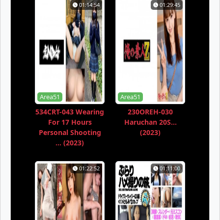
01:14:54
01:29:45
Area51
Area51
534CRT-043 Wearing
230OREH-030
For 17 Hours
Haruchan 20S...
Personal Shooting
(2023)
... (2023)
01:22:52
01:11:00