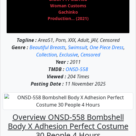
Woman Customs
Gachinko
Production... (2021)
Tagline :
Area51, Porn, XXX, Adult, JAV, Censored
Genre :
Beautiful Breasts
,
Swimsuit
,
One Piece Dress
,
Collection
,
Exclusive
,
Censored
Year :
2011
TMDB :
ONSD-558
Viewed :
204 Times
Posting Date :
11 November 2025
Overview ONSD-558 Bombshell
Body X Adhesion Perfect Costume
30 People 4 Hours