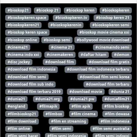
#bioskop21
#bioskop 21
#bioskop keren
#bioskopkeren
#bioskopkeren.space
#bioskopkeren.tv
#bioskop keren 21
#bioskopkeren21
#bioskopkerenin
#bioskopkeren semi
#bioskop keren space
#bioskop movie cinema xxi
#bioskop online
#bioskop semi
#bollywood movie download
#cinema21
#cinema 21
#cinemaindo semi
#cinema indo xxi
#cinemakeren
#daftar hitam
#demon
#disc jockey
#download film
#download film gratis
#download film indonesia
#download film indonesia terbaru
#download film semi
#download film semi korea
#download film sub indo
#download film terbaru
#download film terbaru 2019
#download movie
#dunia 21
#dunia21
#dunia21.org
#dunia21.pw
#duniafilm21
#england
#filmapik
#film apik
#film bioskop
#filmbioskop21
#filmbox
#film cinema
#film dewasa
#film download
#film en streaming
#film indonesia
#film online
#film semi
#film semi australia
#film semi barat
#film semi indonesia
#film semi indoxxi