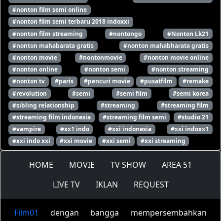
#nonton film semi online
#nonton film semi terbaru 2018 indoxxi
#nonton film streaming
#nontongo
#Nonton Lk21
#nonton mahabarata gratis
#nonton mahabharata gratis
#nonton movie
#nontonmovie
#nonton movie online
#nonton online
#nonton semi
#nonton streaming
#nonton tv
#paris
#pencuri movie
#pusatfilm
#remake
#revolution
#semi
#semi film
#semi korea
#sibling relationship
#streaming
#streaming film
#streaming film indonesia
#streaming film semi
#studio 21
#vampire
#xx1 indo
#xxi indonesia
#xxi indoxx1
#xxi indo xxi
#xxi movie
#xxi semi
#xxi streaming
HOME
MOVIE
TV SHOW
AREA 51
LIVE TV
IKLAN
REQUEST
Film01
dengan bangga mempersembahkan