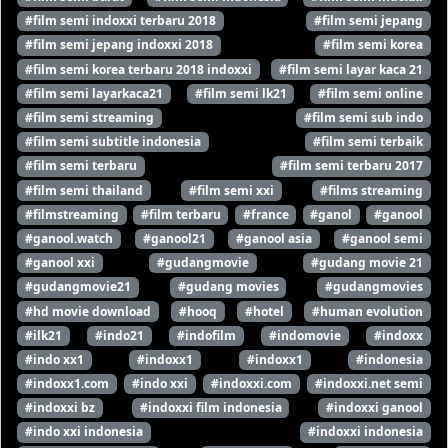
#film semi indoxxi terbaru 2018
#film semi jepang
#film semi jepang indoxxi 2018
#film semi korea
#film semi korea terbaru 2018 indoxxi
#film semi layar kaca 21
#film semi layarkaca21
#film semi lk21
#film semi online
#film semi streaming
#film semi sub indo
#film semi subtitle indonesia
#film semi terbaik
#film semi terbaru
#film semi terbaru 2017
#film semi thailand
#film semi xxi
#films streaming
#filmstreaming
#film terbaru
#france
#ganol
#ganool
#ganool.watch
#ganool21
#ganool asia
#ganool semi
#ganool xxi
#gudangmovie
#gudang movie 21
#gudangmovie21
#gudang movies
#gudangmovies
#hd movie download
#hooq
#hotel
#human evolution
#ilk21
#indo21
#indofilm
#indomovie
#indoxx
#indo xx1
#indoxx1
#indoxx1
#indonesia
#indoxx1.com
#indo xxi
#indoxxi.com
#indoxxi.net semi
#indoxxi bz
#indoxxi film indonesia
#indoxxi ganool
#indo xxi indonesia
#indoxxi indonesia