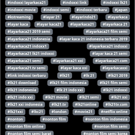
#indoxxi layarkaca21
#indoxxi link
#indoxxi lk21
#indoxxi movie
#indoxxi semi
#indoxxi terbaru
#japan
#kstreaming
#layar 21
#layarindo21
#layarkaca
#layar kaca
#layar kaca21
#layarkaca21
#layarkaca 21
#layarkaca21 2019 semi
#layarkaca21 film semi
#layarkaca21 indonesia
#layar kaca 21 indonesia terbaru 2019
#layarkaca21 indoxx1
#layarkaca21 indoxxi
#layarkaca21 lk21 indoxxi
#layar kaca 21 semi
#layarkaca21 semi
#layarkaca21 xxi
#layarkaca21.com
#layarkaca21.tv semi
#layar kaca xxi
#layarkacaxxi
#link indoxxi terbaru
#lk21
#lk 21
#lk21 2019
#lk21 download
#lk21 film indonesia
#lk21 film semi
#lk21 indonesia
#lk 21 indo xxi
#lk21 indoxxi
#lk21 indo xxi
#lk21 movie
#lk21 semi
#lk21 xxi
#lk21 xxi indonesia
#lk21.tv
#lk21online
#lk21tv.com
#lk21xxi
#lkc21
#london
#movie21
#netflix online
#nonton
#nonton film
#nonton film indonesia
#nonton film online
#nonton film semi
#nonton film semi barat
#nonton film semi korea