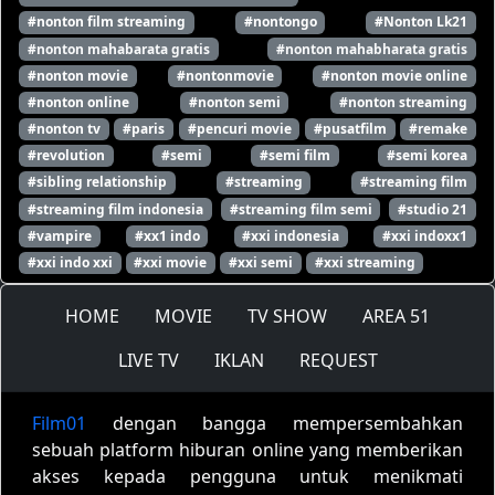
#nonton film streaming
#nontongo
#Nonton Lk21
#nonton mahabarata gratis
#nonton mahabharata gratis
#nonton movie
#nontonmovie
#nonton movie online
#nonton online
#nonton semi
#nonton streaming
#nonton tv
#paris
#pencuri movie
#pusatfilm
#remake
#revolution
#semi
#semi film
#semi korea
#sibling relationship
#streaming
#streaming film
#streaming film indonesia
#streaming film semi
#studio 21
#vampire
#xx1 indo
#xxi indonesia
#xxi indoxx1
#xxi indo xxi
#xxi movie
#xxi semi
#xxi streaming
HOME
MOVIE
TV SHOW
AREA 51
LIVE TV
IKLAN
REQUEST
Film01
dengan bangga mempersembahkan
sebuah platform hiburan online yang memberikan
akses kepada pengguna untuk menikmati