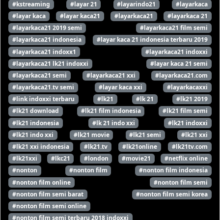
#kstreaming
#layar 21
#layarindo21
#layarkaca
#layar kaca
#layar kaca21
#layarkaca21
#layarkaca 21
#layarkaca21 2019 semi
#layarkaca21 film semi
#layarkaca21 indonesia
#layar kaca 21 indonesia terbaru 2019
#layarkaca21 indoxx1
#layarkaca21 indoxxi
#layarkaca21 lk21 indoxxi
#layar kaca 21 semi
#layarkaca21 semi
#layarkaca21 xxi
#layarkaca21.com
#layarkaca21.tv semi
#layar kaca xxi
#layarkacaxxi
#link indoxxi terbaru
#lk21
#lk 21
#lk21 2019
#lk21 download
#lk21 film indonesia
#lk21 film semi
#lk21 indonesia
#lk 21 indo xxi
#lk21 indoxxi
#lk21 indo xxi
#lk21 movie
#lk21 semi
#lk21 xxi
#lk21 xxi indonesia
#lk21.tv
#lk21online
#lk21tv.com
#lk21xxi
#lkc21
#london
#movie21
#netflix online
#nonton
#nonton film
#nonton film indonesia
#nonton film online
#nonton film semi
#nonton film semi barat
#nonton film semi korea
#nonton film semi online
#nonton film semi terbaru 2018 indoxxi