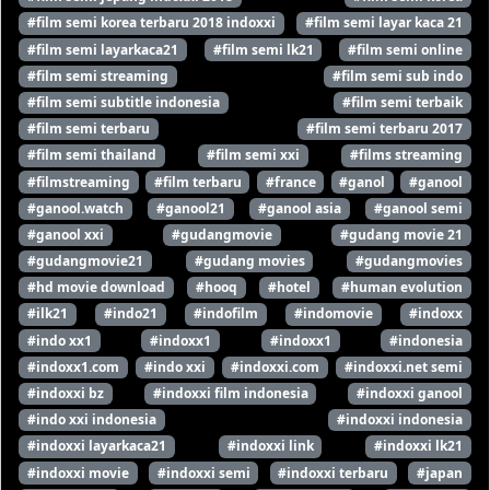
#film semi korea terbaru 2018 indoxxi
#film semi layar kaca 21
#film semi layarkaca21
#film semi lk21
#film semi online
#film semi streaming
#film semi sub indo
#film semi subtitle indonesia
#film semi terbaik
#film semi terbaru
#film semi terbaru 2017
#film semi thailand
#film semi xxi
#films streaming
#filmstreaming
#film terbaru
#france
#ganol
#ganool
#ganool.watch
#ganool21
#ganool asia
#ganool semi
#ganool xxi
#gudangmovie
#gudang movie 21
#gudangmovie21
#gudang movies
#gudangmovies
#hd movie download
#hooq
#hotel
#human evolution
#ilk21
#indo21
#indofilm
#indomovie
#indoxx
#indo xx1
#indoxx1
#indoxx1
#indonesia
#indoxx1.com
#indo xxi
#indoxxi.com
#indoxxi.net semi
#indoxxi bz
#indoxxi film indonesia
#indoxxi ganool
#indo xxi indonesia
#indoxxi indonesia
#indoxxi layarkaca21
#indoxxi link
#indoxxi lk21
#indoxxi movie
#indoxxi semi
#indoxxi terbaru
#japan