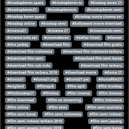
#bioskopkeren.space
#bioskopkeren.tv
#bioskop keren 21
#bioskopkeren21
#bioskopkerenin
#bioskopkeren semi
#bioskop keren space
#bioskop movie cinema xxi
#bioskop online
#bioskop semi
#bollywood movie download
#cinema21
#cinema 21
#cinemaindo semi
#cinema indo xxi
#cinemakeren
#daftar hitam
#demon
#disc jockey
#download film
#download film gratis
#download film indonesia
#download film indonesia terbaru
#download film semi
#download film semi korea
#download film sub indo
#download film terbaru
#download film terbaru 2019
#download movie
#dunia 21
#dunia21
#dunia21.org
#dunia21.pw
#duniafilm21
#england
#filmapik
#film apik
#film bioskop
#filmbioskop21
#filmbox
#film cinema
#film dewasa
#film download
#film en streaming
#film indonesia
#film online
#film semi
#film semi australia
#film semi barat
#film semi indonesia
#film semi indoxxi
#film semi indoxxi terbaru 2018
#film semi jepang
#film semi jepang indoxxi 2018
#film semi korea