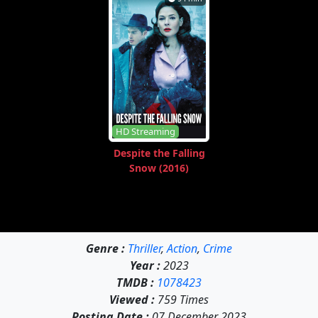
HD Streaming
Despite the Falling
Snow (2016)
Genre :
Thriller
,
Action
,
Crime
Year :
2023
TMDB :
1078423
Viewed :
759 Times
Posting Date :
07 December 2023