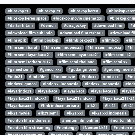
#bioskop21
#bioskop 21
#bioskop keren
#bioskopkere
#bioskop keren space
#bioskop movie cinema xxi
#bioskop onli
#daftar hitam
#demon
#disc jockey
#download film
#d
#download film sub indo
#download film terbaru
#download fi
#film apik
#film bioskop
#filmbioskop21
#filmbox
#fil
#film semi barat
#film semi indonesia
#film semi indoxxi
#fil
#film semi layar kaca 21
#film semi layarkaca21
#film semi lk21
#film semi terbaru 2017
#film semi thailand
#film semi xxi
#ganool semi
#ganool xxi
#gudangmovie
#gudang movie 
#indo21
#indofilm
#indomovie
#indoxx
#indo xx1
#in
#indoxxi ganool
#indo xxi indonesia
#indoxxi indonesia
#indo
#layarindo21
#layarkaca
#layar kaca
#layar kaca21
#layar
#layarkaca21 indoxx1
#layarkaca21 indoxxi
#layarkaca21 lk21
#layarkacaxxi
#link indoxxi terbaru
#lk21
#lk 21
#lk21
#lk21 movie
#lk21 semi
#lk21 xxi
#lk21 xxi indonesia
#nonton film indonesia
#nonton film online
#nonton film
#nonton film streaming
#nontongo
#Nonton Lk21
#nonton ma
#nonton streaming
#nonton tv
#paris
#pencuri movie