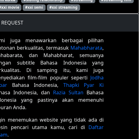
#xxi movie
#xxi semi
#xxi streaming
REQUEST
mi juga menawarkan berbagai pilihan
ntonan berkualitas, termasuk
Mahabharata
,
habarata, dan Mahabharat, semuanya
ngan subtitle Bahasa Indonesia yang
rkualitas. Di samping itu, kami juga
nyediakan film-film populer seperti
Jodha
bar
Bahasa Indonesia,
Thapki Pyar Ki
hasa Indonesia, dan
Razia Sultan
Bahasa
donesia yang pastinya akan memenuhi
buran Anda.
gin menemukan website yang tidak ada di
sin pencari utama kamu, cari di
Daftar
tam
.