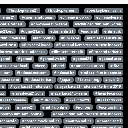
#bioskopkeren21
#bioskopkerenin
#bioskopkeren semi
inema 21
#cinemaindo semi
#cinema indo xxi
#cinemakeren
nesia terbaru
#download film semi
#download film semi korea
ia21.org
#dunia21.pw
#duniafilm21
#england
#filmapik
#film indonesia
#film online
#film semi
#film semi australia
oxxi 2018
#film semi korea
#film semi korea terbaru 2018 indoxxi
ilm semi subtitle indonesia
#film semi terbaik
#film semi terbaru
#ganol
#ganool
#ganool.watch
#ganool21
#ganool asia
movie download
#hooq
#hotel
#human evolution
#ilk21
xi.com
#indoxxi.net semi
#indoxxi bz
#indoxxi film indonesia
ndoxxi semi
#indoxxi terbaru
#japan
#kstreaming
#layar 21
emi
#layarkaca21 indonesia
#layar kaca 21 indonesia terbaru 2019
xxi
#layarkaca21.com
#layarkaca21.tv semi
#layar kaca xxi
#lk21 indonesia
#lk 21 indo xxi
#lk21 indoxxi
#lk21 indo xxi
ondon
#movie21
#netflix online
#nonton
#nonton film
#nonton film semi online
#nonton film semi terbaru 2018 indoxxi
tonmovie
#nonton movie online
#nonton online
#nonton semi
mi korea
#sibling relationship
#streaming
#streaming film