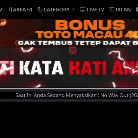
W
AREA 51
CATEGORY
LIVE TV
IKLAN
at Ini Anda Sedang Menyaksikan : No Way Out (2023) | Sila