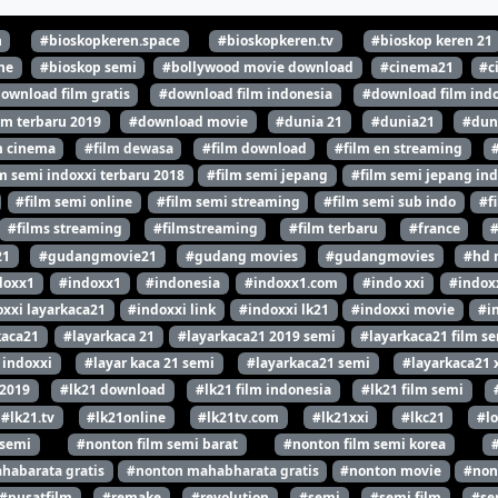
n
#bioskopkeren.space
#bioskopkeren.tv
#bioskop keren 21
ne
#bioskop semi
#bollywood movie download
#cinema21
#c
ownload film gratis
#download film indonesia
#download film indo
lm terbaru 2019
#download movie
#dunia 21
#dunia21
#dun
m cinema
#film dewasa
#film download
#film en streaming
m semi indoxxi terbaru 2018
#film semi jepang
#film semi jepang ind
#film semi online
#film semi streaming
#film semi sub indo
#f
#films streaming
#filmstreaming
#film terbaru
#france
21
#gudangmovie21
#gudang movies
#gudangmovies
#hd 
doxx1
#indoxx1
#indonesia
#indoxx1.com
#indo xxi
#indox
xxi layarkaca21
#indoxxi link
#indoxxi lk21
#indoxxi movie
#i
kaca21
#layarkaca 21
#layarkaca21 2019 semi
#layarkaca21 film s
 indoxxi
#layar kaca 21 semi
#layarkaca21 semi
#layarkaca21 
 2019
#lk21 download
#lk21 film indonesia
#lk21 film semi
#lk21.tv
#lk21online
#lk21tv.com
#lk21xxi
#lkc21
#l
 semi
#nonton film semi barat
#nonton film semi korea
habarata gratis
#nonton mahabharata gratis
#nonton movie
#non
#pusatfilm
#remake
#revolution
#semi
#semi film
#se