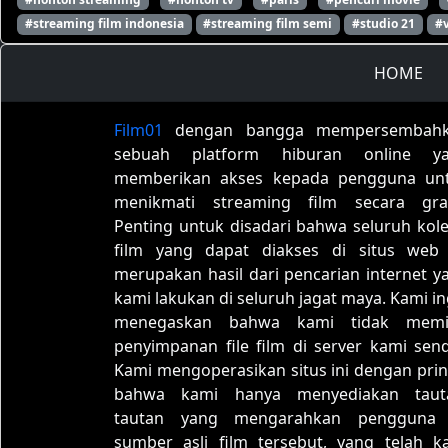
#streaming film indonesia
#streaming film semi
#studio 21
#
HOME
Film01
dengan bangga mempersembah
sebuah platform hiburan online y
memberikan akses kepada pengguna un
menikmati streaming film secara grat
Penting untuk disadari bahwa seluruh kole
film yang dapat diakses di situs web 
merupakan hasil dari pencarian internet y
kami lakukan di seluruh jagat maya. Kami in
menegaskan bahwa kami tidak memil
penyimpanan file film di server kami sendi
Kami mengoperasikan situs ini dengan prin
bahwa kami hanya menyediakan taut
tautan yang mengarahkan pengguna
sumber asli film tersebut, yang telah k