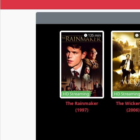
135 min
HD Streaming
HD Streamin
The Rainmaker
The Wicke
(1997)
(2006)