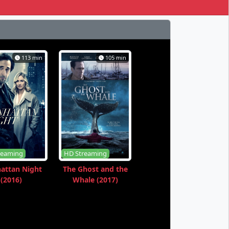
113 min
105 min
reaming
HD Streaming
attan Night
The Ghost and the
(2016)
Whale (2017)