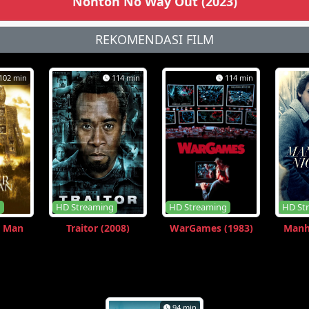
Nonton No Way Out (2023)
REKOMENDASI FILM
102 min
114 min
114 min
g
HD Streaming
HD Streaming
HD St
r Man
Traitor (2008)
WarGames (1983)
Manh
94 min