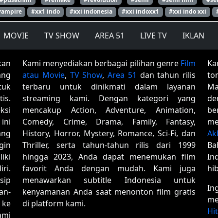
vampire
#xx1 indo
#xxi indonesia
#xxi indoxx1
#xxi indo xxi
MOVIE
TV SHOW
AREA 51
LIVE TV
IKLAN
kan
Kami menyediakan berbagai pilihan genre
Film
Ka
ang
atau Movie
,
TV Show
,
Area 51
dan tahun rilis
to
tuk
terbaru untuk dinikmati dalam layanan
Ma
is.
streaming kami. Dengan kategori yang
de
ksi
mencakup Action, Adventure, Animation,
be
ini
Comedy, Crime, Drama, Family, Fantasy,
me
ang
History, Horror, Mystery, Romance, Sci-Fi, dan
Ak
gin
Thriller, serta tahun-tahun rilis dari 1999
Ba
iki
hingga 2023, Anda dapat menemukan film
In
ri.
favorit Anda dengan mudah. Kami juga
hi
sip
menawarkan subtitle Indonesia untuk
In
an-
kenyamanan Anda saat menonton film gratis
me
 ke
di platform kami.
Hi
ami