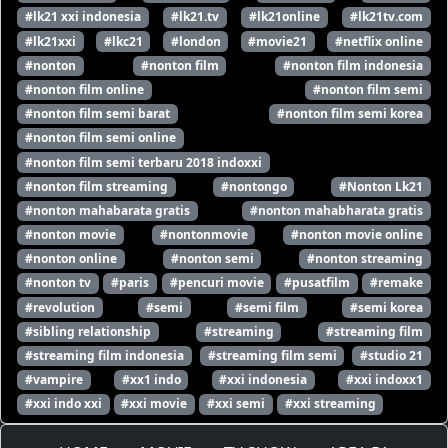
#lk21 xxi indonesia
#lk21.tv
#lk21online
#lk21tv.com
#lk21xxi
#lkc21
#london
#movie21
#netflix online
#nonton
#nonton film
#nonton film indonesia
#nonton film online
#nonton film semi
#nonton film semi barat
#nonton film semi korea
#nonton film semi online
#nonton film semi terbaru 2018 indoxxi
#nonton film streaming
#nontongo
#Nonton Lk21
#nonton mahabarata gratis
#nonton mahabharata gratis
#nonton movie
#nontonmovie
#nonton movie online
#nonton online
#nonton semi
#nonton streaming
#nonton tv
#paris
#pencuri movie
#pusatfilm
#remake
#revolution
#semi
#semi film
#semi korea
#sibling relationship
#streaming
#streaming film
#streaming film indonesia
#streaming film semi
#studio 21
#vampire
#xx1 indo
#xxi indonesia
#xxi indoxx1
#xxi indo xxi
#xxi movie
#xxi semi
#xxi streaming