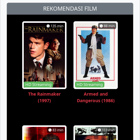
REKOMENDASI FILM
135 min
88 min
HD Streaming
HD Streaming
The Rainmaker
Armed and
(1997)
Dangerous (1986)
83 min
111 min