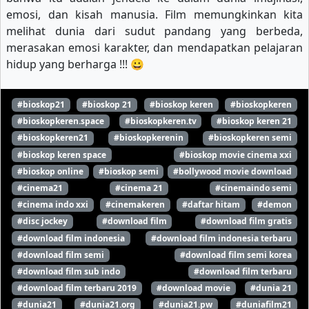
emosi, dan kisah manusia. Film memungkinkan kita
melihat dunia dari sudut pandang yang berbeda,
merasakan emosi karakter, dan mendapatkan pelajaran
hidup yang berharga !!! 😀
#bioskop21
#bioskop 21
#bioskop keren
#bioskopkeren
#bioskopkeren.space
#bioskopkeren.tv
#bioskop keren 21
#bioskopkeren21
#bioskopkerenin
#bioskopkeren semi
#bioskop keren space
#bioskop movie cinema xxi
#bioskop online
#bioskop semi
#bollywood movie download
#cinema21
#cinema 21
#cinemaindo semi
#cinema indo xxi
#cinemakeren
#daftar hitam
#demon
#disc jockey
#download film
#download film gratis
#download film indonesia
#download film indonesia terbaru
#download film semi
#download film semi korea
#download film sub indo
#download film terbaru
#download film terbaru 2019
#download movie
#dunia 21
#dunia21
#dunia21.org
#dunia21.pw
#duniafilm21