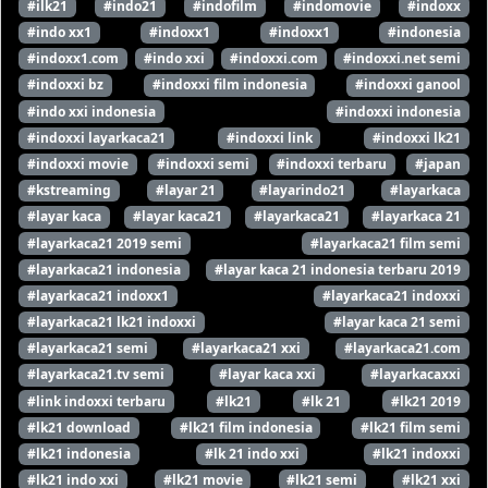
#ilk21
#indo21
#indofilm
#indomovie
#indoxx
#indo xx1
#indoxx1
#indoxx1
#indonesia
#indoxx1.com
#indo xxi
#indoxxi.com
#indoxxi.net semi
#indoxxi bz
#indoxxi film indonesia
#indoxxi ganool
#indo xxi indonesia
#indoxxi indonesia
#indoxxi layarkaca21
#indoxxi link
#indoxxi lk21
#indoxxi movie
#indoxxi semi
#indoxxi terbaru
#japan
#kstreaming
#layar 21
#layarindo21
#layarkaca
#layar kaca
#layar kaca21
#layarkaca21
#layarkaca 21
#layarkaca21 2019 semi
#layarkaca21 film semi
#layarkaca21 indonesia
#layar kaca 21 indonesia terbaru 2019
#layarkaca21 indoxx1
#layarkaca21 indoxxi
#layarkaca21 lk21 indoxxi
#layar kaca 21 semi
#layarkaca21 semi
#layarkaca21 xxi
#layarkaca21.com
#layarkaca21.tv semi
#layar kaca xxi
#layarkacaxxi
#link indoxxi terbaru
#lk21
#lk 21
#lk21 2019
#lk21 download
#lk21 film indonesia
#lk21 film semi
#lk21 indonesia
#lk 21 indo xxi
#lk21 indoxxi
#lk21 indo xxi
#lk21 movie
#lk21 semi
#lk21 xxi