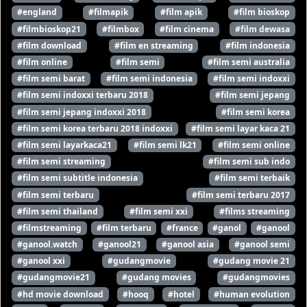
#england
#filmapik
#film apik
#film bioskop
#filmbioskop21
#filmbox
#film cinema
#film dewasa
#film download
#film en streaming
#film indonesia
#film online
#film semi
#film semi australia
#film semi barat
#film semi indonesia
#film semi indoxxi
#film semi indoxxi terbaru 2018
#film semi jepang
#film semi jepang indoxxi 2018
#film semi korea
#film semi korea terbaru 2018 indoxxi
#film semi layar kaca 21
#film semi layarkaca21
#film semi lk21
#film semi online
#film semi streaming
#film semi sub indo
#film semi subtitle indonesia
#film semi terbaik
#film semi terbaru
#film semi terbaru 2017
#film semi thailand
#film semi xxi
#films streaming
#filmstreaming
#film terbaru
#france
#ganol
#ganool
#ganool.watch
#ganool21
#ganool asia
#ganool semi
#ganool xxi
#gudangmovie
#gudang movie 21
#gudangmovie21
#gudang movies
#gudangmovies
#hd movie download
#hooq
#hotel
#human evolution