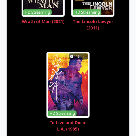
HD Streaming
HD Streaming
Wrath of Man (2021)
The Lincoln Lawyer
(2011)
116 min
HD Streaming
To Live and Die in
L.A. (1985)