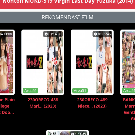
Nonton MUKD-319 Virgin Last Day Yuzuka (2014)
REKOMENDASI FILM
04:11:08
01:14:50
01:05:46
Area51
Area51
Area5
e Plain
230ORECO-488
230ORECO-489
BANK-
llege
Mari... (2023)
Niece... (2023)
Mar
 Doo...
Gentl
Gi
1:11:45