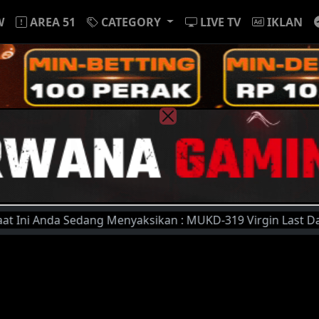
W
AREA 51
CATEGORY
LIVE TV
IKLAN
nda Sedang Menyaksikan : MUKD-319 Virgin Last Day Yuzuka (