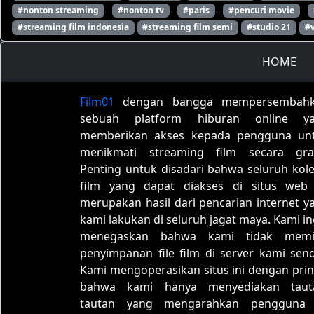
#nonton streaming
#nonton tv
#paris
#pencuri movie
#streaming film indonesia
#streaming film semi
#studio 21
#
HOME
Film01
dengan bangga mempersembah
sebuah platform hiburan online y
memberikan akses kepada pengguna un
menikmati streaming film secara grat
Penting untuk disadari bahwa seluruh kole
film yang dapat diakses di situs web 
merupakan hasil dari pencarian internet y
kami lakukan di seluruh jagat maya. Kami in
menegaskan bahwa kami tidak memil
penyimpanan file film di server kami sendi
Kami mengoperasikan situs ini dengan prin
bahwa kami hanya menyediakan taut
tautan yang mengarahkan pengguna