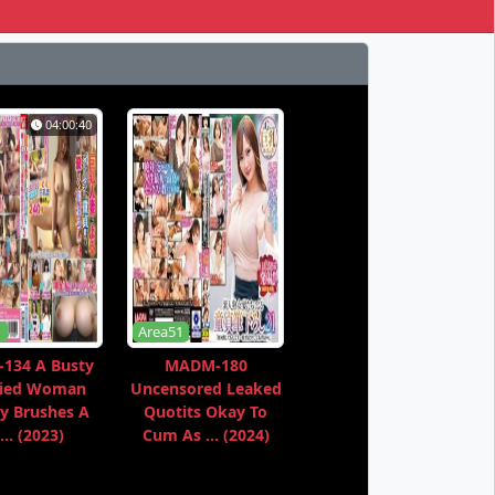
04:00:40
1
Area51
134 A Busty
MADM-180
ried Woman
Uncensored Leaked
y Brushes A
Quotits Okay To
... (2023)
Cum As ... (2024)