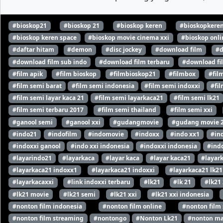
#bioskop21
#bioskop 21
#bioskop keren
#bioskopkere
#bioskop keren space
#bioskop movie cinema xxi
#bioskop onli
#daftar hitam
#demon
#disc jockey
#download film
#d
#download film sub indo
#download film terbaru
#download fi
#film apik
#film bioskop
#filmbioskop21
#filmbox
#fil
#film semi barat
#film semi indonesia
#film semi indoxxi
#fil
#film semi layar kaca 21
#film semi layarkaca21
#film semi lk21
#film semi terbaru 2017
#film semi thailand
#film semi xxi
#ganool semi
#ganool xxi
#gudangmovie
#gudang movie 
#indo21
#indofilm
#indomovie
#indoxx
#indo xx1
#in
#indoxxi ganool
#indo xxi indonesia
#indoxxi indonesia
#indo
#layarindo21
#layarkaca
#layar kaca
#layar kaca21
#layar
#layarkaca21 indoxx1
#layarkaca21 indoxxi
#layarkaca21 lk21
#layarkacaxxi
#link indoxxi terbaru
#lk21
#lk 21
#lk21
#lk21 movie
#lk21 semi
#lk21 xxi
#lk21 xxi indonesia
#nonton film indonesia
#nonton film online
#nonton film
#nonton film streaming
#nontongo
#Nonton Lk21
#nonton ma