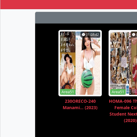
01:07:42
Area51
Area51
230ORECO-240
HOMA-096 Th
Manami... (2023)
Female Co
Student Next
(2020)