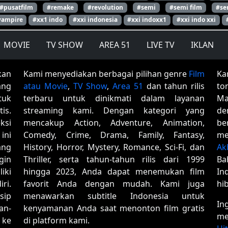
#pusatfilm
#remake
#revolution
#semi
#semi film
#se
vampire
#xx1 indo
#xxi indonesia
#xxi indoxx1
#xxi indo xxi
MOVIE
TV SHOW
AREA 51
LIVE TV
IKLAN
kan
Kami menyediakan berbagai pilihan genre
Film
Ka
ang
atau Movie
,
TV Show
,
Area 51
dan tahun rilis
to
tuk
terbaru untuk dinikmati dalam layanan
Ma
is.
streaming kami. Dengan kategori yang
de
ksi
mencakup Action, Adventure, Animation,
be
ini
Comedy, Crime, Drama, Family, Fantasy,
me
ang
History, Horror, Mystery, Romance, Sci-Fi, dan
Ak
gin
Thriller, serta tahun-tahun rilis dari 1999
Ba
iki
hingga 2023, Anda dapat menemukan film
In
ri.
favorit Anda dengan mudah. Kami juga
hi
sip
menawarkan subtitle Indonesia untuk
In
an-
kenyamanan Anda saat menonton film gratis
me
 ke
di platform kami.