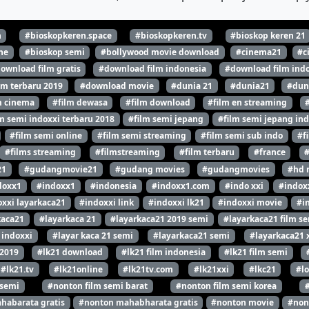
n
#bioskopkeren.space
#bioskopkeren.tv
#bioskop keren 21
ne
#bioskop semi
#bollywood movie download
#cinema21
#c
ownload film gratis
#download film indonesia
#download film indo
lm terbaru 2019
#download movie
#dunia 21
#dunia21
#dun
m cinema
#film dewasa
#film download
#film en streaming
m semi indoxxi terbaru 2018
#film semi jepang
#film semi jepang ind
#film semi online
#film semi streaming
#film semi sub indo
#f
#films streaming
#filmstreaming
#film terbaru
#france
21
#gudangmovie21
#gudang movies
#gudangmovies
#hd 
doxx1
#indoxx1
#indonesia
#indoxx1.com
#indo xxi
#indox
xxi layarkaca21
#indoxxi link
#indoxxi lk21
#indoxxi movie
#i
kaca21
#layarkaca 21
#layarkaca21 2019 semi
#layarkaca21 film s
 indoxxi
#layar kaca 21 semi
#layarkaca21 semi
#layarkaca21 
 2019
#lk21 download
#lk21 film indonesia
#lk21 film semi
#lk21.tv
#lk21online
#lk21tv.com
#lk21xxi
#lkc21
#l
 semi
#nonton film semi barat
#nonton film semi korea
habarata gratis
#nonton mahabharata gratis
#nonton movie
#non