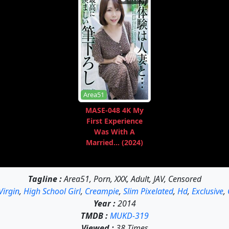
Area51
MASE-048 4K My
First Experience
Was With A
Married... (2024)
Tagline :
Area51, Porn, XXX, Adult, JAV, Censored
Virgin
,
High School Girl
,
Creampie
,
Slim Pixelated
,
Hd
,
Exclusive
,
Year :
2014
TMDB :
MUKD-319
Viewed :
38 Times