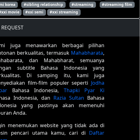
mi korea
#sibling relationship
#streaming
#streaming film
#xxi movie
#xxi semi
#xxi streaming
REQUEST
mi juga menawarkan berbagai pilihan
ntonan berkualitas, termasuk
Mahabharata
,
habarata, dan Mahabharat, semuanya
ngan subtitle Bahasa Indonesia yang
rkualitas. Di samping itu, kami juga
nyediakan film-film populer seperti
Jodha
bar
Bahasa Indonesia,
Thapki Pyar Ki
hasa Indonesia, dan
Razia Sultan
Bahasa
donesia yang pastinya akan memenuhi
buran Anda.
gin menemukan website yang tidak ada di
sin pencari utama kamu, cari di
Daftar