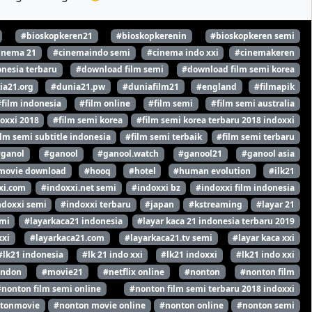
#bioskopkeren21
#bioskopkerenin
#bioskopkeren semi
inema 21
#cinemaindo semi
#cinema indo xxi
#cinemakeren
nesia terbaru
#download film semi
#download film semi korea
ia21.org
#dunia21.pw
#duniafilm21
#england
#filmapik
#film indonesia
#film online
#film semi
#film semi australia
oxxi 2018
#film semi korea
#film semi korea terbaru 2018 indoxxi
ilm semi subtitle indonesia
#film semi terbaik
#film semi terbaru
#ganol
#ganool
#ganool.watch
#ganool21
#ganool asia
movie download
#hooq
#hotel
#human evolution
#ilk21
xi.com
#indoxxi.net semi
#indoxxi bz
#indoxxi film indonesia
ndoxxi semi
#indoxxi terbaru
#japan
#kstreaming
#layar 21
emi
#layarkaca21 indonesia
#layar kaca 21 indonesia terbaru 2019
xxi
#layarkaca21.com
#layarkaca21.tv semi
#layar kaca xxi
#lk21 indonesia
#lk 21 indo xxi
#lk21 indoxxi
#lk21 indo xxi
ondon
#movie21
#netflix online
#nonton
#nonton film
#nonton film semi online
#nonton film semi terbaru 2018 indoxxi
tonmovie
#nonton movie online
#nonton online
#nonton semi