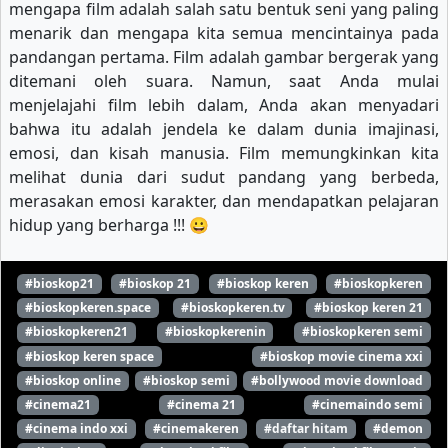
mengapa film adalah salah satu bentuk seni yang paling
menarik dan mengapa kita semua mencintainya pada
pandangan pertama. Film adalah gambar bergerak yang
ditemani oleh suara. Namun, saat Anda mulai
menjelajahi film lebih dalam, Anda akan menyadari
bahwa itu adalah jendela ke dalam dunia imajinasi,
emosi, dan kisah manusia. Film memungkinkan kita
melihat dunia dari sudut pandang yang berbeda,
merasakan emosi karakter, dan mendapatkan pelajaran
hidup yang berharga !!! 😀
#bioskop21
#bioskop 21
#bioskop keren
#bioskopkeren
#bioskopkeren.space
#bioskopkeren.tv
#bioskop keren 21
#bioskopkeren21
#bioskopkerenin
#bioskopkeren semi
#bioskop keren space
#bioskop movie cinema xxi
#bioskop online
#bioskop semi
#bollywood movie download
#cinema21
#cinema 21
#cinemaindo semi
#cinema indo xxi
#cinemakeren
#daftar hitam
#demon