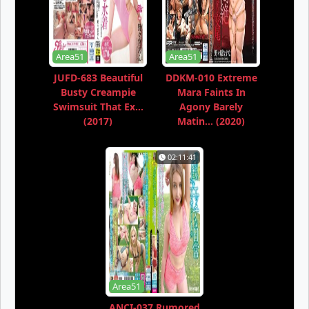
Area51
Area51
JUFD-683 Beautiful
DDKM-010 Extreme
Busty Creampie
Mara Faints In
Swimsuit That Ex...
Agony Barely
(2017)
Matin... (2020)
02:11:41
Area51
ANCI-037 Rumored