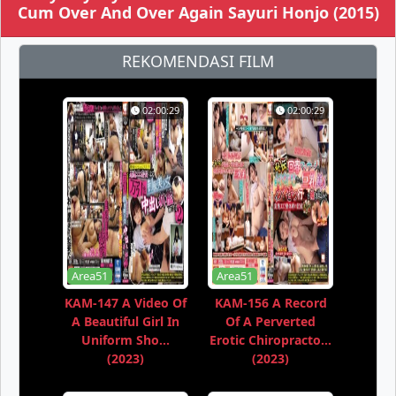
Cum Over And Over Again Sayuri Honjo (2015)
REKOMENDASI FILM
02:00:29
02:00:29
Area51
Area51
KAM-147 A Video Of
KAM-156 A Record
A Beautiful Girl In
Of A Perverted
Uniform Sho...
Erotic Chiropracto...
(2023)
(2023)