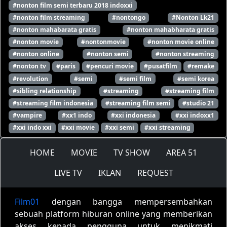
#nonton film semi terbaru 2018 indoxxi
#nonton film streaming
#nontongo
#Nonton Lk21
#nonton mahabarata gratis
#nonton mahabharata gratis
#nonton movie
#nontonmovie
#nonton movie online
#nonton online
#nonton semi
#nonton streaming
#nonton tv
#paris
#pencuri movie
#pusatfilm
#remake
#revolution
#semi
#semi film
#semi korea
#sibling relationship
#streaming
#streaming film
#streaming film indonesia
#streaming film semi
#studio 21
#vampire
#xx1 indo
#xxi indonesia
#xxi indoxx1
#xxi indo xxi
#xxi movie
#xxi semi
#xxi streaming
HOME
MOVIE
TV SHOW
AREA 51
LIVE TV
IKLAN
REQUEST
Film01
dengan bangga mempersembahkan
sebuah platform hiburan online yang memberikan
akses kepada pengguna untuk menikmati