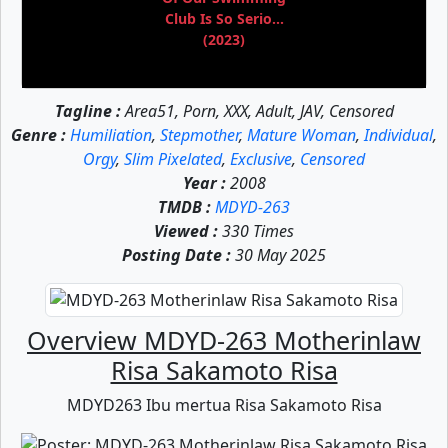
Club Is So Serio...
(2023)
Tagline :
Area51, Porn, XXX, Adult, JAV, Censored
Genre :
Humiliation
,
Stepmother
,
Mature Woman
,
Individual
,
Orgy
,
Slim Pixelated
,
Exclusive
,
Censored
Year :
2008
TMDB :
MDYD-263
Viewed :
330 Times
Posting Date :
30 May 2025
Overview MDYD-263 Motherinlaw
Risa Sakamoto Risa
MDYD263 Ibu mertua Risa Sakamoto Risa