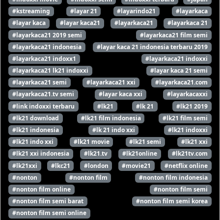
#kstreaming
#layar 21
#layarindo21
#layarkaca
#layar kaca
#layar kaca21
#layarkaca21
#layarkaca 21
#layarkaca21 2019 semi
#layarkaca21 film semi
#layarkaca21 indonesia
#layar kaca 21 indonesia terbaru 2019
#layarkaca21 indoxx1
#layarkaca21 indoxxi
#layarkaca21 lk21 indoxxi
#layar kaca 21 semi
#layarkaca21 semi
#layarkaca21 xxi
#layarkaca21.com
#layarkaca21.tv semi
#layar kaca xxi
#layarkacaxxi
#link indoxxi terbaru
#lk21
#lk 21
#lk21 2019
#lk21 download
#lk21 film indonesia
#lk21 film semi
#lk21 indonesia
#lk 21 indo xxi
#lk21 indoxxi
#lk21 indo xxi
#lk21 movie
#lk21 semi
#lk21 xxi
#lk21 xxi indonesia
#lk21.tv
#lk21online
#lk21tv.com
#lk21xxi
#lkc21
#london
#movie21
#netflix online
#nonton
#nonton film
#nonton film indonesia
#nonton film online
#nonton film semi
#nonton film semi barat
#nonton film semi korea
#nonton film semi online