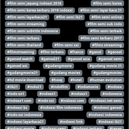
#film semi jepang indoxxi 2018
#film semi korea
#film semi korea terbaru 2018 indoxxi
#film semi layar kaca 21
#film semi layarkaca21
#film semi lk21
#film semi online
#film semi streaming
#film semi sub indo
#film semi subtitle indonesia
#film semi terbaik
#film semi terbaru
#film semi terbaru 2017
#film semi thailand
#film semi xxi
#films streaming
#filmstreaming
#film terbaru
#france
#ganol
#ganool
#ganool.watch
#ganool21
#ganool asia
#ganool semi
#ganool xxi
#gudangmovie
#gudang movie 21
#gudangmovie21
#gudang movies
#gudangmovies
#hd movie download
#hooq
#hotel
#human evolution
#ilk21
#indo21
#indofilm
#indomovie
#indoxx
#indo xx1
#indoxx1
#indoxx1
#indonesia
#indoxx1.com
#indo xxi
#indoxxi.com
#indoxxi.net semi
#indoxxi bz
#indoxxi film indonesia
#indoxxi ganool
#indo xxi indonesia
#indoxxi indonesia
#indoxxi layarkaca21
#indoxxi link
#indoxxi lk21
#indoxxi movie
#indoxxi semi
#indoxxi terbaru
#japan