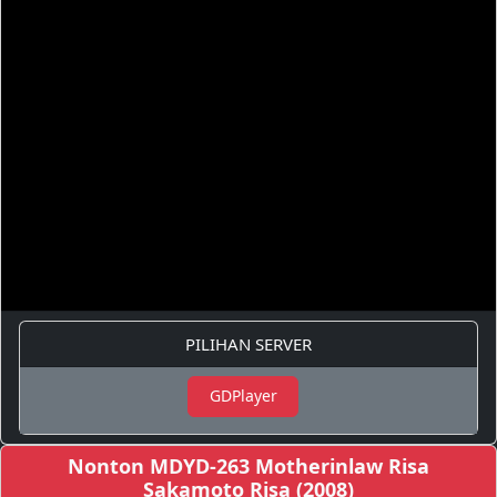
PILIHAN SERVER
GDPlayer
Nonton MDYD-263 Motherinlaw Risa
Sakamoto Risa (2008)