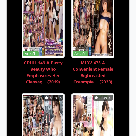
Area51
Area51
GDHH-149 A Busty
MIDV-475 A
Beauty Who
Convenient Female
Emphasizes Her
Bigbreasted
Cleavag... (2019)
Creampie ... (2023)
02:29:15
02:39:00