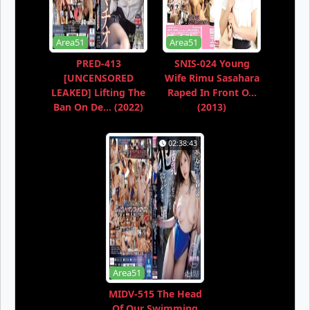
Area51
Area51
PRED-413
SNIS-024 Young
[UNCENSORED
Wife Rimu Sasahara
LEAKED] Lifting The
Raped In Front O...
Ban On De... (2022)
(2013)
02:38:43
Area51
MIDV-515 The Head
Of Our Swimming