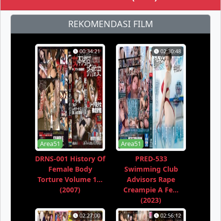
REKOMENDASI FILM
00:34:21
02:30:48
Area51
Area51
DRNS-001 History Of
PRED-533
Female Body
Swimming Club
Torture Volume 1...
Advisors Rape
(2007)
Creampie A Fe...
(2023)
02:27:00
02:56:12