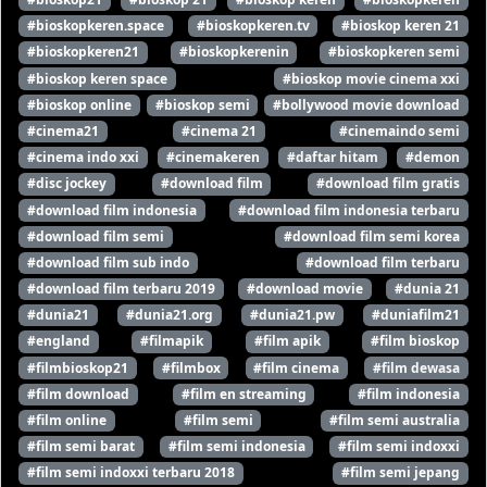
#bioskopkeren.space
#bioskopkeren.tv
#bioskop keren 21
#bioskopkeren21
#bioskopkerenin
#bioskopkeren semi
#bioskop keren space
#bioskop movie cinema xxi
#bioskop online
#bioskop semi
#bollywood movie download
#cinema21
#cinema 21
#cinemaindo semi
#cinema indo xxi
#cinemakeren
#daftar hitam
#demon
#disc jockey
#download film
#download film gratis
#download film indonesia
#download film indonesia terbaru
#download film semi
#download film semi korea
#download film sub indo
#download film terbaru
#download film terbaru 2019
#download movie
#dunia 21
#dunia21
#dunia21.org
#dunia21.pw
#duniafilm21
#england
#filmapik
#film apik
#film bioskop
#filmbioskop21
#filmbox
#film cinema
#film dewasa
#film download
#film en streaming
#film indonesia
#film online
#film semi
#film semi australia
#film semi barat
#film semi indonesia
#film semi indoxxi
#film semi indoxxi terbaru 2018
#film semi jepang