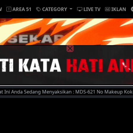
W
AREA 51
CATEGORY
LIVE TV
IKLAN
Anda Sedang Menyaksikan : MDS-621 No Makeup Kokomi Narus