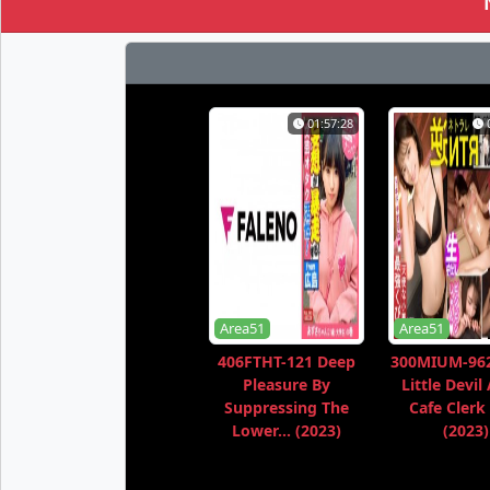
01:57:28
Area51
Area51
406FTHT-121 Deep
300MIUM-962
Pleasure By
Little Devil
Suppressing The
Cafe Clerk 
Lower... (2023)
(2023)