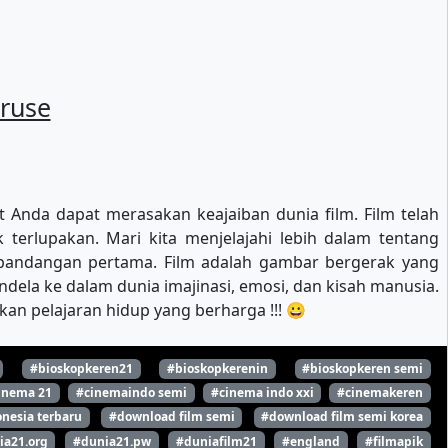
ruse
t Anda dapat merasakan keajaiban dunia film. Film telah
 terlupakan. Mari kita menjelajahi lebih dalam tentang
 pandangan pertama. Film adalah gambar bergerak yang
ndela ke dalam dunia imajinasi, emosi, dan kisah manusia.
n pelajaran hidup yang berharga !!! 😀
#bioskopkeren21
#bioskopkerenin
#bioskopkeren semi
inema 21
#cinemaindo semi
#cinema indo xxi
#cinemakeren
nesia terbaru
#download film semi
#download film semi korea
ia21.org
#dunia21.pw
#duniafilm21
#england
#filmapik