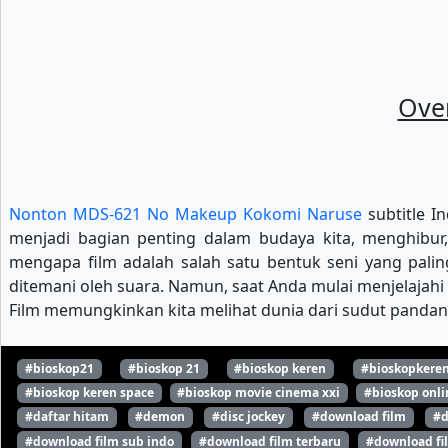
Ove
Nonton MDS-621 No Makeup Kokomi Naruse
subtitle I
menjadi bagian penting dalam budaya kita, menghibur, 
mengapa film adalah salah satu bentuk seni yang pal
ditemani oleh suara. Namun, saat Anda mulai menjelajahi 
Film memungkinkan kita melihat dunia dari sudut pandan
#bioskop21
#bioskop 21
#bioskop keren
#bioskopkere
#bioskop keren space
#bioskop movie cinema xxi
#bioskop onli
#daftar hitam
#demon
#disc jockey
#download film
#d
#download film sub indo
#download film terbaru
#download fi