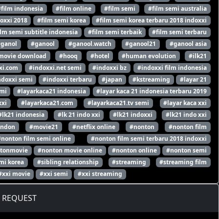
#film indonesia
#film online
#film semi
#film semi australia
oxxi 2018
#film semi korea
#film semi korea terbaru 2018 indoxxi
ilm semi subtitle indonesia
#film semi terbaik
#film semi terbaru
#ganol
#ganool
#ganool.watch
#ganool21
#ganool asia
movie download
#hooq
#hotel
#human evolution
#ilk21
xi.com
#indoxxi.net semi
#indoxxi bz
#indoxxi film indonesia
ndoxxi semi
#indoxxi terbaru
#japan
#kstreaming
#layar 21
emi
#layarkaca21 indonesia
#layar kaca 21 indonesia terbaru 2019
xxi
#layarkaca21.com
#layarkaca21.tv semi
#layar kaca xxi
#lk21 indonesia
#lk 21 indo xxi
#lk21 indoxxi
#lk21 indo xxi
ondon
#movie21
#netflix online
#nonton
#nonton film
#nonton film semi online
#nonton film semi terbaru 2018 indoxxi
tonmovie
#nonton movie online
#nonton online
#nonton semi
mi korea
#sibling relationship
#streaming
#streaming film
#xxi movie
#xxi semi
#xxi streaming
REQUEST