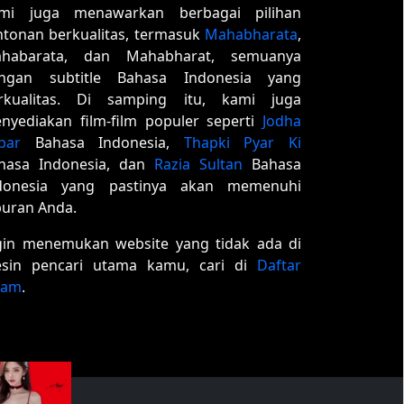
mi juga menawarkan berbagai pilihan
ntonan berkualitas, termasuk
Mahabharata
,
habarata, dan Mahabharat, semuanya
ngan subtitle Bahasa Indonesia yang
rkualitas. Di samping itu, kami juga
nyediakan film-film populer seperti
Jodha
bar
Bahasa Indonesia,
Thapki Pyar Ki
hasa Indonesia, dan
Razia Sultan
Bahasa
donesia yang pastinya akan memenuhi
buran Anda.
gin menemukan website yang tidak ada di
sin pencari utama kamu, cari di
Daftar
tam
.