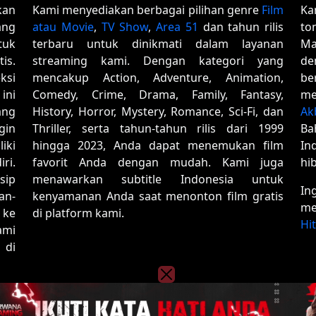
kan
Kami menyediakan berbagai pilihan genre
Film
Ka
ang
atau Movie
,
TV Show
,
Area 51
dan tahun rilis
to
tuk
terbaru untuk dinikmati dalam layanan
Ma
is.
streaming kami. Dengan kategori yang
de
ksi
mencakup Action, Adventure, Animation,
be
ini
Comedy, Crime, Drama, Family, Fantasy,
me
ang
History, Horror, Mystery, Romance, Sci-Fi, dan
Ak
gin
Thriller, serta tahun-tahun rilis dari 1999
Ba
iki
hingga 2023, Anda dapat menemukan film
In
ri.
favorit Anda dengan mudah. Kami juga
hi
sip
menawarkan subtitle Indonesia untuk
In
an-
kenyamanan Anda saat menonton film gratis
me
 ke
di platform kami.
Hi
ami
 di
Copyright © 2020 - 2026
Film01
| All rights reserved