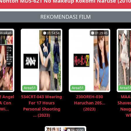
Nonton MDS-621 No Makeup Kokomi Naruse (2010
REKOMENDASI FILM
01:59:41
01:14:54
01:29:45
Area51
Area51
Area5
 Angel
534CRT-043 Wearing
230OREH-030
MAA
 A Con
For 17 Hours
Haruchan 20S...
Shaved
Wi...
Personal Shooting
(2023)
Naug
... (2023)
Wh
04:00:00