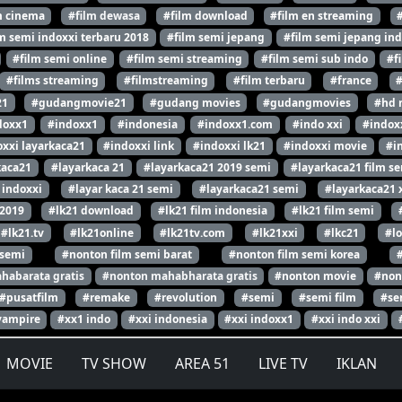
m cinema
#film dewasa
#film download
#film en streaming
m semi indoxxi terbaru 2018
#film semi jepang
#film semi jepang ind
#film semi online
#film semi streaming
#film semi sub indo
#f
#films streaming
#filmstreaming
#film terbaru
#france
21
#gudangmovie21
#gudang movies
#gudangmovies
#hd 
doxx1
#indoxx1
#indonesia
#indoxx1.com
#indo xxi
#indox
xxi layarkaca21
#indoxxi link
#indoxxi lk21
#indoxxi movie
#i
kaca21
#layarkaca 21
#layarkaca21 2019 semi
#layarkaca21 film s
 indoxxi
#layar kaca 21 semi
#layarkaca21 semi
#layarkaca21 
 2019
#lk21 download
#lk21 film indonesia
#lk21 film semi
#lk21.tv
#lk21online
#lk21tv.com
#lk21xxi
#lkc21
#l
 semi
#nonton film semi barat
#nonton film semi korea
habarata gratis
#nonton mahabharata gratis
#nonton movie
#non
#pusatfilm
#remake
#revolution
#semi
#semi film
#se
vampire
#xx1 indo
#xxi indonesia
#xxi indoxx1
#xxi indo xxi
MOVIE
TV SHOW
AREA 51
LIVE TV
IKLAN