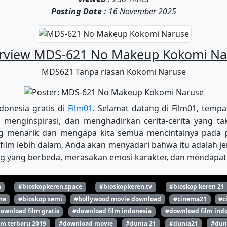
Posting Date :
16 November 2025
rview MDS-621 No Makeup Kokomi Na
MDS621 Tanpa riasan Kokomi Naruse
ndonesia gratis di
Film01
. Selamat datang di Film01, tempa
menginspirasi, dan menghadirkan cerita-cerita yang tak
ing menarik dan mengapa kita semua mencintainya pada
film lebih dalam, Anda akan menyadari bahwa itu adalah je
g yang berbeda, merasakan emosi karakter, dan mendapatka
n
#bioskopkeren.space
#bioskopkeren.tv
#bioskop keren 21
ne
#bioskop semi
#bollywood movie download
#cinema21
#c
ownload film gratis
#download film indonesia
#download film indo
lm terbaru 2019
#download movie
#dunia 21
#dunia21
#dun