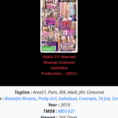
Area51
OKAX-711 Married
Woman Customs
Gachinko
Production... (2021)
Tagline :
Area51, Porn, XXX, Adult, JAV, Censored
 :
Beautiful Breasts
,
Pretty Girl
,
Individual
,
Creampie
,
Tit Job
,
Ce
Year :
2010
TMDB :
MDS-621
Viewed :
256 Times