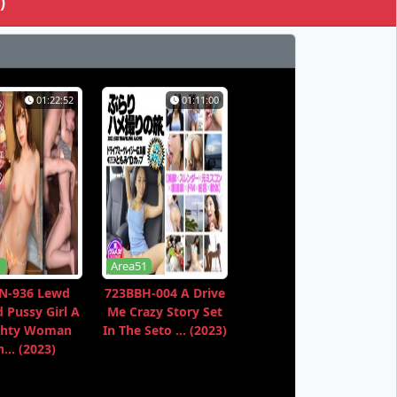
)
01:22:52
01:11:00
1
Area51
N-936 Lewd
723BBH-004 A Drive
 Pussy Girl A
Me Crazy Story Set
hty Woman
In The Seto ... (2023)
... (2023)