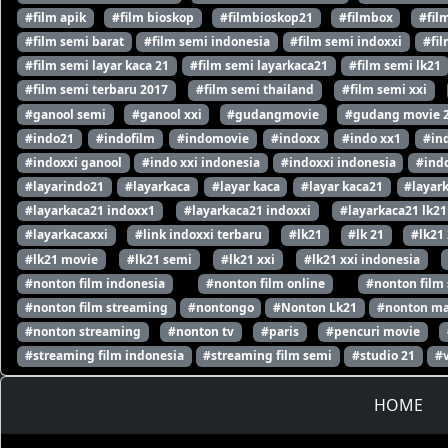
#film apik
#film bioskop
#filmbioskop21
#filmbox
#fil
#film semi barat
#film semi indonesia
#film semi indoxxi
#fil
#film semi layar kaca 21
#film semi layarkaca21
#film semi lk21
#film semi terbaru 2017
#film semi thailand
#film semi xxi
#ganool semi
#ganool xxi
#gudangmovie
#gudang movie 
#indo21
#indofilm
#indomovie
#indoxx
#indo xx1
#in
#indoxxi ganool
#indo xxi indonesia
#indoxxi indonesia
#indo
#layarindo21
#layarkaca
#layar kaca
#layar kaca21
#layar
#layarkaca21 indoxx1
#layarkaca21 indoxxi
#layarkaca21 lk21
#layarkacaxxi
#link indoxxi terbaru
#lk21
#lk 21
#lk21
#lk21 movie
#lk21 semi
#lk21 xxi
#lk21 xxi indonesia
#nonton film indonesia
#nonton film online
#nonton film
#nonton film streaming
#nontongo
#Nonton Lk21
#nonton ma
#nonton streaming
#nonton tv
#paris
#pencuri movie
#streaming film indonesia
#streaming film semi
#studio 21
#
HOME