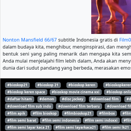
Nonton Mansfield 66/67
subtitle Indonesia gratis di
Film
dalam budaya kita, menghibur, menginspirasi, dan mengha
bentuk seni yang paling menarik dan mengapa kita se
Anda mulai menjelajahi film lebih dalam, Anda akan meny
dunia dari sudut pandang yang berbeda, merasakan emosi
#bioskop21
#bioskop 21
#bioskop keren
#bioskopkere
#bioskop keren space
#bioskop movie cinema xxi
#bioskop onli
#daftar hitam
#demon
#disc jockey
#download film
#d
#download film sub indo
#download film terbaru
#download fi
#film apik
#film bioskop
#filmbioskop21
#filmbox
#fil
#film semi barat
#film semi indonesia
#film semi indoxxi
#fil
#film semi layar kaca 21
#film semi layarkaca21
#film semi lk21