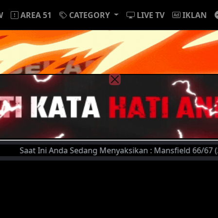
W
AREA 51
CATEGORY
LIVE TV
IKLAN
aat Ini Anda Sedang Menyaksikan : Mansfield 66/67 (2017) |