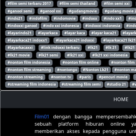
#film semi terbaru 2017
#film semi thailand
#film semi xxi
#ganool semi
#ganool xxi
#gudangmovie
#gudang movie 
#indo21
#indofilm
#indomovie
#indoxx
#indo xx1
#in
#indoxxi ganool
#indo xxi indonesia
#indoxxi indonesia
#indo
#layarindo21
#layarkaca
#layar kaca
#layar kaca21
#layar
#layarkaca21 indoxx1
#layarkaca21 indoxxi
#layarkaca21 lk21
#layarkacaxxi
#link indoxxi terbaru
#lk21
#lk 21
#lk21
#lk21 movie
#lk21 semi
#lk21 xxi
#lk21 xxi indonesia
#nonton film indonesia
#nonton film online
#nonton film
#nonton film streaming
#nontongo
#Nonton Lk21
#nonton ma
#nonton streaming
#nonton tv
#paris
#pencuri movie
#streaming film indonesia
#streaming film semi
#studio 21
#
HOME
Film01
dengan bangga mempersembah
sebuah platform hiburan online y
memberikan akses kepada pengguna un