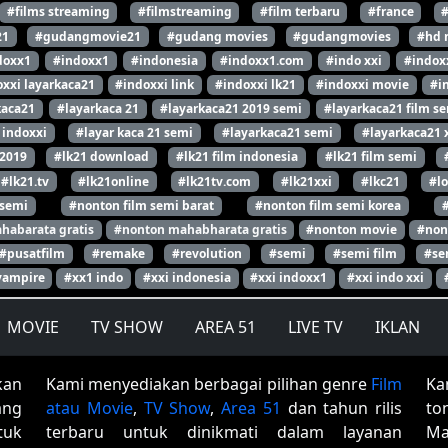
#films streaming
#filmstreaming
#film terbaru
#france
21
#gudangmovie21
#gudang movies
#gudangmovies
#hd 
doxx1
#indoxx1
#indonesia
#indoxx1.com
#indo xxi
#indox
xxi layarkaca21
#indoxxi link
#indoxxi lk21
#indoxxi movie
#i
kaca21
#layarkaca 21
#layarkaca21 2019 semi
#layarkaca21 film s
 indoxxi
#layar kaca 21 semi
#layarkaca21 semi
#layarkaca21 
 2019
#lk21 download
#lk21 film indonesia
#lk21 film semi
#lk21.tv
#lk21online
#lk21tv.com
#lk21xxi
#lkc21
#l
 semi
#nonton film semi barat
#nonton film semi korea
habarata gratis
#nonton mahabharata gratis
#nonton movie
#non
#pusatfilm
#remake
#revolution
#semi
#semi film
#se
vampire
#xx1 indo
#xxi indonesia
#xxi indoxx1
#xxi indo xxi
MOVIE
TV SHOW
AREA 51
LIVE TV
IKLAN
kan
Kami menyediakan berbagai pilihan genre
Film
Ka
ang
atau Movie
,
TV Show
,
Area 51
dan tahun rilis
to
tuk
terbaru untuk dinikmati dalam layanan
Ma