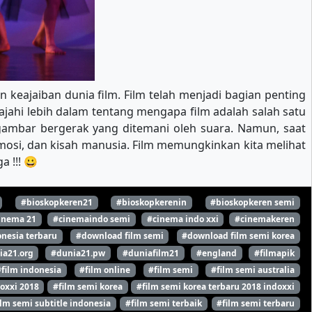
 keajaiban dunia film. Film telah menjadi bagian penting
ajahi lebih dalam tentang mengapa film adalah salah satu
ambar bergerak yang ditemani oleh suara. Namun, saat
emosi, dan kisah manusia. Film memungkinkan kita melihat
 !!! 😀
#bioskopkeren21
#bioskopkerenin
#bioskopkeren semi
inema 21
#cinemaindo semi
#cinema indo xxi
#cinemakeren
nesia terbaru
#download film semi
#download film semi korea
ia21.org
#dunia21.pw
#duniafilm21
#england
#filmapik
#film indonesia
#film online
#film semi
#film semi australia
oxxi 2018
#film semi korea
#film semi korea terbaru 2018 indoxxi
ilm semi subtitle indonesia
#film semi terbaik
#film semi terbaru