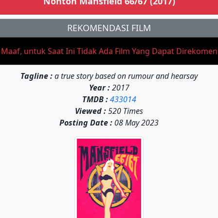
Nonton Mansfield 66/67 (2017)
REKOMENDASI FILM
aaf, untuk Saat Ini Tidak Ada Film Yang Dapat Direkome
Tagline :
a true story based on rumour and hearsay
Year :
2017
TMDB :
433014
Viewed :
520 Times
Posting Date :
08 May 2023