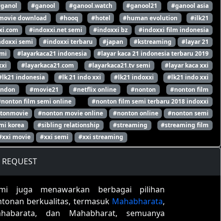
#ganol
#ganool
#ganool.watch
#ganool21
#ganool asia
movie download
#hooq
#hotel
#human evolution
#ilk21
xi.com
#indoxxi.net semi
#indoxxi bz
#indoxxi film indonesia
ndoxxi semi
#indoxxi terbaru
#japan
#kstreaming
#layar 21
emi
#layarkaca21 indonesia
#layar kaca 21 indonesia terbaru 2019
xxi
#layarkaca21.com
#layarkaca21.tv semi
#layar kaca xxi
#lk21 indonesia
#lk 21 indo xxi
#lk21 indoxxi
#lk21 indo xxi
ondon
#movie21
#netflix online
#nonton
#nonton film
#nonton film semi online
#nonton film semi terbaru 2018 indoxxi
tonmovie
#nonton movie online
#nonton online
#nonton semi
mi korea
#sibling relationship
#streaming
#streaming film
#xxi movie
#xxi semi
#xxi streaming
REQUEST
mi juga menawarkan berbagai pilihan
ntonan berkualitas, termasuk
Mahabharata
,
habarata, dan Mahabharat, semuanya