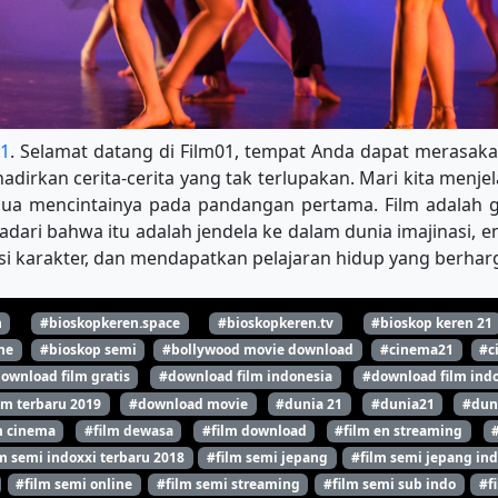
01
. Selamat datang di Film01, tempat Anda dapat merasakan
dirkan cerita-cerita yang tak terlupakan. Mari kita menjel
mua mencintainya pada pandangan pertama. Film adalah g
adari bahwa itu adalah jendela ke dalam dunia imajinasi, 
 karakter, dan mendapatkan pelajaran hidup yang berharga
n
#bioskopkeren.space
#bioskopkeren.tv
#bioskop keren 21
ne
#bioskop semi
#bollywood movie download
#cinema21
#c
ownload film gratis
#download film indonesia
#download film indo
lm terbaru 2019
#download movie
#dunia 21
#dunia21
#dun
m cinema
#film dewasa
#film download
#film en streaming
m semi indoxxi terbaru 2018
#film semi jepang
#film semi jepang ind
#film semi online
#film semi streaming
#film semi sub indo
#f