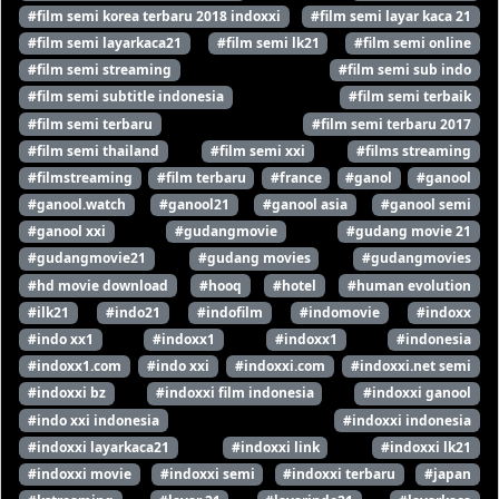
#film semi korea terbaru 2018 indoxxi
#film semi layar kaca 21
#film semi layarkaca21
#film semi lk21
#film semi online
#film semi streaming
#film semi sub indo
#film semi subtitle indonesia
#film semi terbaik
#film semi terbaru
#film semi terbaru 2017
#film semi thailand
#film semi xxi
#films streaming
#filmstreaming
#film terbaru
#france
#ganol
#ganool
#ganool.watch
#ganool21
#ganool asia
#ganool semi
#ganool xxi
#gudangmovie
#gudang movie 21
#gudangmovie21
#gudang movies
#gudangmovies
#hd movie download
#hooq
#hotel
#human evolution
#ilk21
#indo21
#indofilm
#indomovie
#indoxx
#indo xx1
#indoxx1
#indoxx1
#indonesia
#indoxx1.com
#indo xxi
#indoxxi.com
#indoxxi.net semi
#indoxxi bz
#indoxxi film indonesia
#indoxxi ganool
#indo xxi indonesia
#indoxxi indonesia
#indoxxi layarkaca21
#indoxxi link
#indoxxi lk21
#indoxxi movie
#indoxxi semi
#indoxxi terbaru
#japan