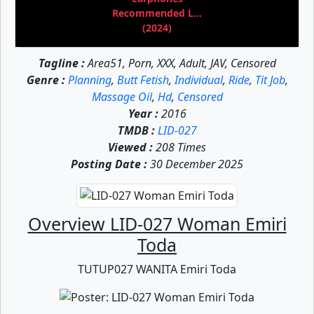
Recommended L...
(2024)
Tagline :
Area51, Porn, XXX, Adult, JAV, Censored
Genre :
Planning
,
Butt Fetish
,
Individual
,
Ride
,
Tit Job
,
Massage Oil
,
Hd
,
Censored
Year :
2016
TMDB :
LID-027
Viewed :
208 Times
Posting Date :
30 December 2025
Overview LID-027 Woman Emiri
Toda
TUTUP027 WANITA Emiri Toda