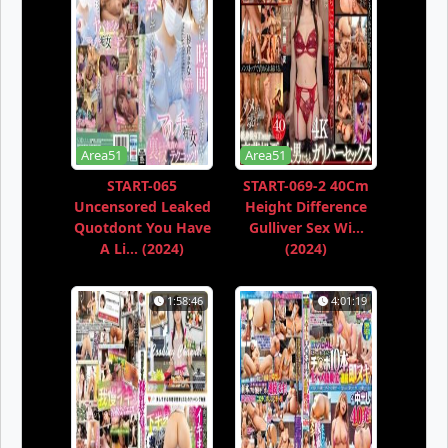
Area51
Area51
START-065
START-069-2 40Cm
Uncensored Leaked
Height Difference
Quotdont You Have
Gulliver Sex Wi...
A Li... (2024)
(2024)
1:58:46
4:01:19