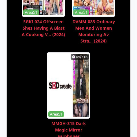
Area51
Area51
SGKI-024 Offscreen
DVMM-083 Ordinary
Shes Having A Blast
Men And Women
A Cooking V... (2024)
Monitoring Av
Stra... (2024)
0:49:12
Area51
MMGH-315 Dark
Magic Mirror
Earphones