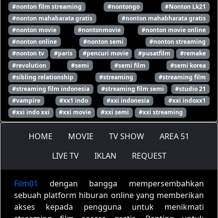
#nonton film streaming
#nontongo
#Nonton Lk21
#nonton mahabarata gratis
#nonton mahabharata gratis
#nonton movie
#nontonmovie
#nonton movie online
#nonton online
#nonton semi
#nonton streaming
#nonton tv
#paris
#pencuri movie
#pusatfilm
#remake
#revolution
#semi
#semi film
#semi korea
#sibling relationship
#streaming
#streaming film
#streaming film indonesia
#streaming film semi
#studio 21
#vampire
#xx1 indo
#xxi indonesia
#xxi indoxx1
#xxi indo xxi
#xxi movie
#xxi semi
#xxi streaming
HOME
MOVIE
TV SHOW
AREA 51
LIVE TV
IKLAN
REQUEST
Film01
dengan bangga mempersembahkan
sebuah platform hiburan online yang memberikan
akses kepada pengguna untuk menikmati