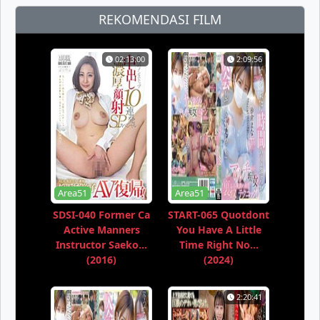
REKOMENDASI FILM
02:13:00
2:09:56
Area51
Area51
SDSI-040 Former Ca
START-065 Quotdont
Active Manners
You Have A Little
Instructor Saeko...
Time Right No...
(2016)
(2024)
2:20:41