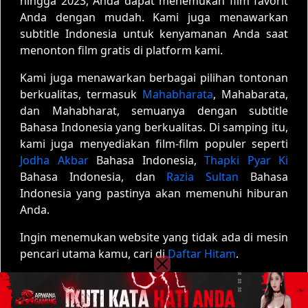
hingga 2023, Anda dapat menemukan film favorit
Anda dengan mudah. Kami juga menawarkan
subtitle Indonesia untuk kenyamanan Anda saat
menonton film gratis di platform kami.
Kami juga menawarkan berbagai pilihan tontonan
berkualitas, termasuk
Mahabharata
, Mahabarata,
dan Mahabharat, semuanya dengan subtitle
Bahasa Indonesia yang berkualitas. Di samping itu,
kami juga menyediakan film-film populer seperti
Jodha Akbar
Bahasa Indonesia,
Thapki Pyar Ki
Bahasa Indonesia, dan
Razia Sultan
Bahasa
Indonesia yang pastinya akan memenuhi hiburan
Anda.
Ingin menemukan website yang tidak ada di mesin
pencari utama kamu, cari di
Daftar Hitam
.
Copyright © 2020 - 2026
Film01
| All rights reserved