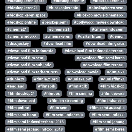
#bioskopkeren.space
#bioskopkeren.tv
#bioskop keren 21
#bioskopkeren21
#bioskopkerenin
#bioskopkeren semi
#bioskop keren space
#bioskop movie cinema xxi
#bioskop online
#bioskop semi
#bollywood movie download
#cinema21
#cinema 21
#cinemaindo semi
#cinema indo xxi
#cinemakeren
#daftar hitam
#demon
#disc jockey
#download film
#download film gratis
#download film indonesia
#download film indonesia terbaru
#download film semi
#download film semi korea
#download film sub indo
#download film terbaru
#download film terbaru 2019
#download movie
#dunia 21
#dunia21
#dunia21.org
#dunia21.pw
#duniafilm21
#england
#filmapik
#film apik
#film bioskop
#filmbioskop21
#filmbox
#film cinema
#film dewasa
#film download
#film en streaming
#film indonesia
#film online
#film semi
#film semi australia
#film semi barat
#film semi indonesia
#film semi indoxxi
#film semi indoxxi terbaru 2018
#film semi jepang
#film semi jepang indoxxi 2018
#film semi korea