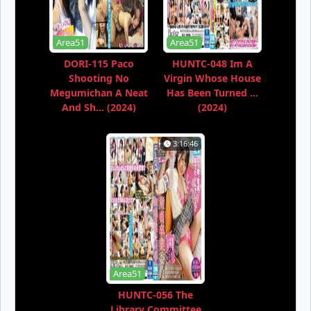
Area51
Area51
DORI-115 Paco
HUNTC-048 Im A
Shooting No
Virgin Whose House
Megumichan A Neat
Has Been Turned ...
And Sh... (2024)
(2024)
3:16:46
Area51
HUNTC-056 The
Library Committee