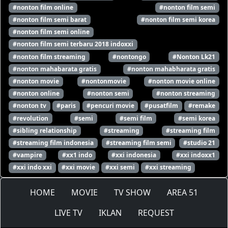
#nonton film online
#nonton film semi
#nonton film semi barat
#nonton film semi korea
#nonton film semi online
#nonton film semi terbaru 2018 indoxxi
#nonton film streaming
#nontongo
#Nonton Lk21
#nonton mahabarata gratis
#nonton mahabharata gratis
#nonton movie
#nontonmovie
#nonton movie online
#nonton online
#nonton semi
#nonton streaming
#nonton tv
#paris
#pencuri movie
#pusatfilm
#remake
#revolution
#semi
#semi film
#semi korea
#sibling relationship
#streaming
#streaming film
#streaming film indonesia
#streaming film semi
#studio 21
#vampire
#xx1 indo
#xxi indonesia
#xxi indoxx1
#xxi indo xxi
#xxi movie
#xxi semi
#xxi streaming
HOME
MOVIE
TV SHOW
AREA 51
LIVE TV
IKLAN
REQUEST