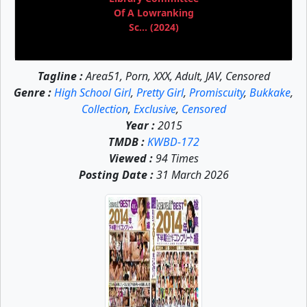
Of A Lowranking
Sc... (2024)
Tagline :
Area51, Porn, XXX, Adult, JAV, Censored
Genre :
High School Girl
,
Pretty Girl
,
Promiscuity
,
Bukkake
,
Collection
,
Exclusive
,
Censored
Year :
2015
TMDB :
KWBD-172
Viewed :
94 Times
Posting Date :
31 March 2026