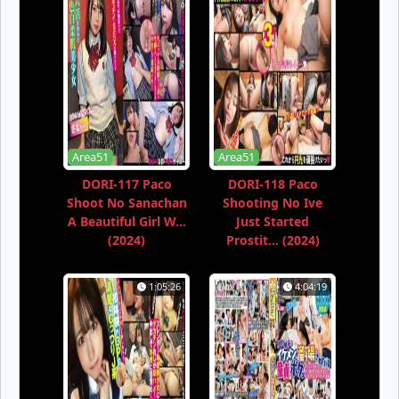
Area51
Area51
DORI-117 Paco
DORI-118 Paco
Shoot No Sanachan
Shooting No Ive
A Beautiful Girl W...
Just Started
(2024)
Prostit... (2024)
1:05:26
4:04:19