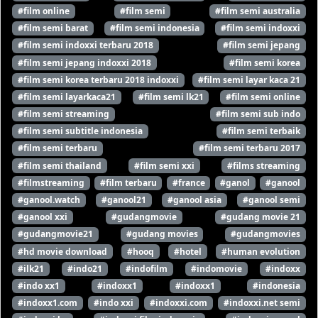
#film online
#film semi
#film semi australia
#film semi barat
#film semi indonesia
#film semi indoxxi
#film semi indoxxi terbaru 2018
#film semi jepang
#film semi jepang indoxxi 2018
#film semi korea
#film semi korea terbaru 2018 indoxxi
#film semi layar kaca 21
#film semi layarkaca21
#film semi lk21
#film semi online
#film semi streaming
#film semi sub indo
#film semi subtitle indonesia
#film semi terbaik
#film semi terbaru
#film semi terbaru 2017
#film semi thailand
#film semi xxi
#films streaming
#filmstreaming
#film terbaru
#france
#ganol
#ganool
#ganool.watch
#ganool21
#ganool asia
#ganool semi
#ganool xxi
#gudangmovie
#gudang movie 21
#gudangmovie21
#gudang movies
#gudangmovies
#hd movie download
#hooq
#hotel
#human evolution
#ilk21
#indo21
#indofilm
#indomovie
#indoxx
#indo xx1
#indoxx1
#indoxx1
#indonesia
#indoxx1.com
#indo xxi
#indoxxi.com
#indoxxi.net semi