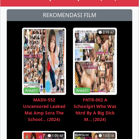
REKOMENDASI FILM
2:19:47
Area51
Area51
MADV-552
FNTR-002 A
Uncensored Leaked
Schoolgirl Who Was
Mai Amp Sora The
Ntrd By A Big Dick
School... (2024)
M... (2024)
1:09:48
1:03:18