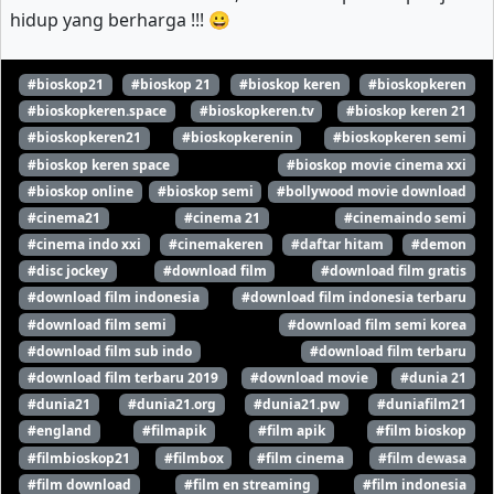
hidup yang berharga !!! 😀
#bioskop21
#bioskop 21
#bioskop keren
#bioskopkeren
#bioskopkeren.space
#bioskopkeren.tv
#bioskop keren 21
#bioskopkeren21
#bioskopkerenin
#bioskopkeren semi
#bioskop keren space
#bioskop movie cinema xxi
#bioskop online
#bioskop semi
#bollywood movie download
#cinema21
#cinema 21
#cinemaindo semi
#cinema indo xxi
#cinemakeren
#daftar hitam
#demon
#disc jockey
#download film
#download film gratis
#download film indonesia
#download film indonesia terbaru
#download film semi
#download film semi korea
#download film sub indo
#download film terbaru
#download film terbaru 2019
#download movie
#dunia 21
#dunia21
#dunia21.org
#dunia21.pw
#duniafilm21
#england
#filmapik
#film apik
#film bioskop
#filmbioskop21
#filmbox
#film cinema
#film dewasa
#film download
#film en streaming
#film indonesia