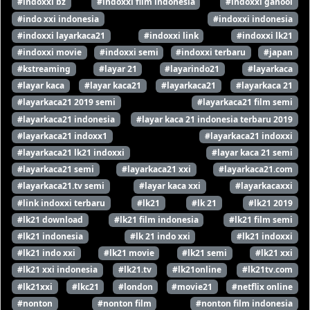
#indoxxi bz
#indoxxi film indonesia
#indoxxi ganool
#indo xxi indonesia
#indoxxi indonesia
#indoxxi layarkaca21
#indoxxi link
#indoxxi lk21
#indoxxi movie
#indoxxi semi
#indoxxi terbaru
#japan
#kstreaming
#layar 21
#layarindo21
#layarkaca
#layar kaca
#layar kaca21
#layarkaca21
#layarkaca 21
#layarkaca21 2019 semi
#layarkaca21 film semi
#layarkaca21 indonesia
#layar kaca 21 indonesia terbaru 2019
#layarkaca21 indoxx1
#layarkaca21 indoxxi
#layarkaca21 lk21 indoxxi
#layar kaca 21 semi
#layarkaca21 semi
#layarkaca21 xxi
#layarkaca21.com
#layarkaca21.tv semi
#layar kaca xxi
#layarkacaxxi
#link indoxxi terbaru
#lk21
#lk 21
#lk21 2019
#lk21 download
#lk21 film indonesia
#lk21 film semi
#lk21 indonesia
#lk 21 indo xxi
#lk21 indoxxi
#lk21 indo xxi
#lk21 movie
#lk21 semi
#lk21 xxi
#lk21 xxi indonesia
#lk21.tv
#lk21online
#lk21tv.com
#lk21xxi
#lkc21
#london
#movie21
#netflix online
#nonton
#nonton film
#nonton film indonesia