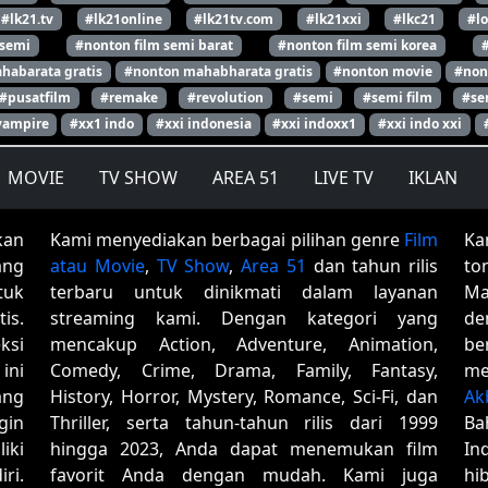
#lk21.tv
#lk21online
#lk21tv.com
#lk21xxi
#lkc21
#l
 semi
#nonton film semi barat
#nonton film semi korea
habarata gratis
#nonton mahabharata gratis
#nonton movie
#non
#pusatfilm
#remake
#revolution
#semi
#semi film
#se
vampire
#xx1 indo
#xxi indonesia
#xxi indoxx1
#xxi indo xxi
MOVIE
TV SHOW
AREA 51
LIVE TV
IKLAN
kan
Kami menyediakan berbagai pilihan genre
Film
Ka
ang
atau Movie
,
TV Show
,
Area 51
dan tahun rilis
to
tuk
terbaru untuk dinikmati dalam layanan
Ma
is.
streaming kami. Dengan kategori yang
de
ksi
mencakup Action, Adventure, Animation,
be
ini
Comedy, Crime, Drama, Family, Fantasy,
me
ang
History, Horror, Mystery, Romance, Sci-Fi, dan
Ak
gin
Thriller, serta tahun-tahun rilis dari 1999
Ba
iki
hingga 2023, Anda dapat menemukan film
In
ri.
favorit Anda dengan mudah. Kami juga
hi