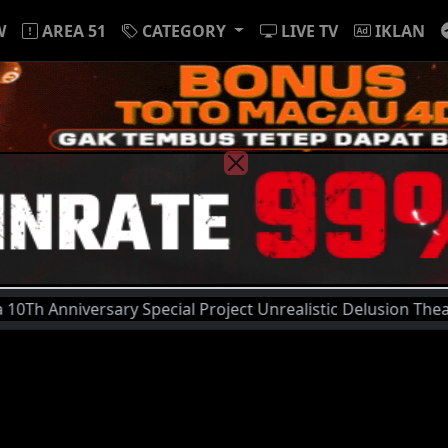
W
AREA 51
CATEGORY
LIVE TV
IKLAN
ary Special Project Unrealistic Delusion Theater Your Wis