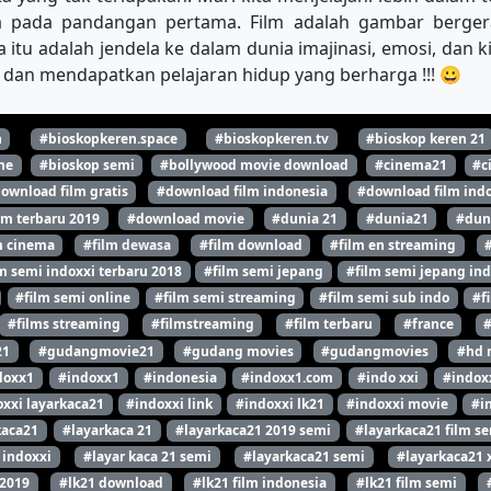
a pada pandangan pertama. Film adalah gambar bergera
 itu adalah jendela ke dalam dunia imajinasi, emosi, dan 
dan mendapatkan pelajaran hidup yang berharga !!! 😀
n
#bioskopkeren.space
#bioskopkeren.tv
#bioskop keren 21
ne
#bioskop semi
#bollywood movie download
#cinema21
#c
ownload film gratis
#download film indonesia
#download film indo
lm terbaru 2019
#download movie
#dunia 21
#dunia21
#dun
m cinema
#film dewasa
#film download
#film en streaming
m semi indoxxi terbaru 2018
#film semi jepang
#film semi jepang ind
#film semi online
#film semi streaming
#film semi sub indo
#f
#films streaming
#filmstreaming
#film terbaru
#france
21
#gudangmovie21
#gudang movies
#gudangmovies
#hd 
doxx1
#indoxx1
#indonesia
#indoxx1.com
#indo xxi
#indox
xxi layarkaca21
#indoxxi link
#indoxxi lk21
#indoxxi movie
#i
kaca21
#layarkaca 21
#layarkaca21 2019 semi
#layarkaca21 film s
 indoxxi
#layar kaca 21 semi
#layarkaca21 semi
#layarkaca21 
 2019
#lk21 download
#lk21 film indonesia
#lk21 film semi