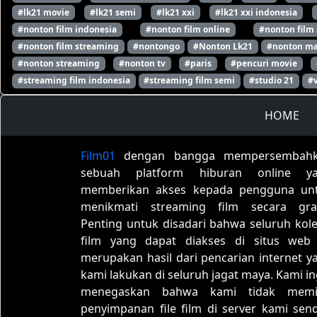
#lk21 movie
#lk21 semi
#lk21 xxi
#lk21 xxi indonesia
#nonton film indonesia
#nonton film online
#nonton film
#nonton film streaming
#nontongo
#Nonton Lk21
#nonton ma
#nonton streaming
#nonton tv
#paris
#pencuri movie
#streaming film indonesia
#streaming film semi
#studio 21
#
HOME
Film01
dengan bangga mempersembah
sebuah platform hiburan online y
memberikan akses kepada pengguna un
menikmati streaming film secara grat
Penting untuk disadari bahwa seluruh kole
film yang dapat diakses di situs web 
merupakan hasil dari pencarian internet y
kami lakukan di seluruh jagat maya. Kami in
menegaskan bahwa kami tidak memil
penyimpanan file film di server kami sendi