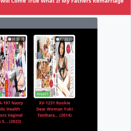
 Will Come True What If My Fathers Remarriage
01:55:05
02:20:20
1
Area51
-197 Nasty
XV-1231 Rookie
lic Health
Dear Woman Yuki
ors Vaginal
Tanihara... (2014)
S... (2023)