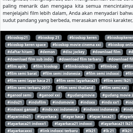
paling menarik dan mengapa kita semua mencintainy
menjelajahi film lebih dalam, Anda akan menyadari bahwa
sudut pandang yang berbeda, merasakan emosi karakter, 
#bioskop21
#bioskop 21
#bioskop keren
#bioskopkere
#bioskop keren space
#bioskop movie cinema xxi
#bioskop onli
#daftar hitam
#demon
#disc jockey
#download film
#d
#download film sub indo
#download film terbaru
#download fi
#film apik
#film bioskop
#filmbioskop21
#filmbox
#fil
#film semi barat
#film semi indonesia
#film semi indoxxi
#fil
#film semi layar kaca 21
#film semi layarkaca21
#film semi lk21
#film semi terbaru 2017
#film semi thailand
#film semi xxi
#ganool semi
#ganool xxi
#gudangmovie
#gudang movie 
#indo21
#indofilm
#indomovie
#indoxx
#indo xx1
#in
#indoxxi ganool
#indo xxi indonesia
#indoxxi indonesia
#indo
#layarindo21
#layarkaca
#layar kaca
#layar kaca21
#layar
#layarkaca21 indoxx1
#layarkaca21 indoxxi
#layarkaca21 lk21
#layarkacaxxi
#link indoxxi terbaru
#lk21
#lk 21
#lk21