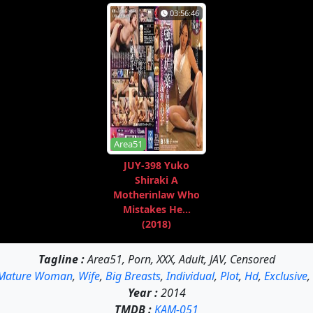
03:56:46
Area51
JUY-398 Yuko
Shiraki A
Motherinlaw Who
Mistakes He...
(2018)
Tagline :
Area51, Porn, XXX, Adult, JAV, Censored
Mature Woman
,
Wife
,
Big Breasts
,
Individual
,
Plot
,
Hd
,
Exclusive
,
Year :
2014
TMDB :
KAM-051