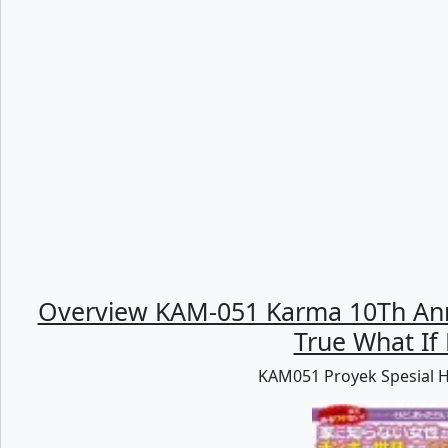
Overview KAM-051 Karma 10Th Anniv
True What If
KAM051 Proyek Spesial Ha