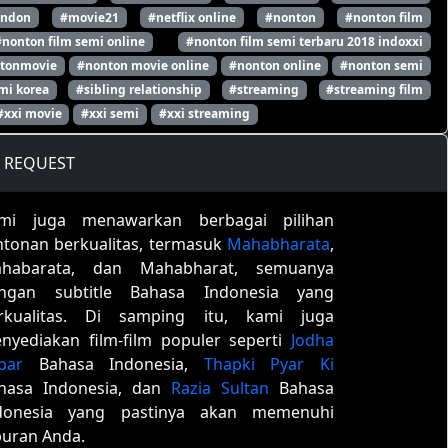
ondon
#movie21
#netflix online
#nonton
#nonton film
#nonton film semi online
#nonton film semi terbaru 2018 indoxxi
tonmovie
#nonton movie online
#nonton online
#nonton semi
mi korea
#sibling relationship
#streaming
#streaming film
#xxi movie
#xxi semi
#xxi streaming
REQUEST
mi juga menawarkan berbagai pilihan
ntonan berkualitas, termasuk
Mahabharata
,
habarata, dan Mahabharat, semuanya
ngan subtitle Bahasa Indonesia yang
rkualitas. Di samping itu, kami juga
nyediakan film-film populer seperti
Jodha
bar
Bahasa Indonesia,
Thapki Pyar Ki
hasa Indonesia, dan
Razia Sultan
Bahasa
donesia yang pastinya akan memenuhi
buran Anda.