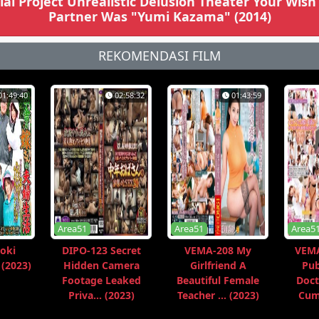
l Project Unrealistic Delusion Theater Your Wish
Partner Was "Yumi Kazama" (2014)
REKOMENDASI FILM
01:49:40
02:58:32
01:43:59
Area51
Area51
Area5
oki
DIPO-123 Secret
VEMA-208 My
VEMA
 (2023)
Hidden Camera
Girlfriend A
Pub
Footage Leaked
Beautiful Female
Doct
Priva... (2023)
Teacher ... (2023)
Cum 