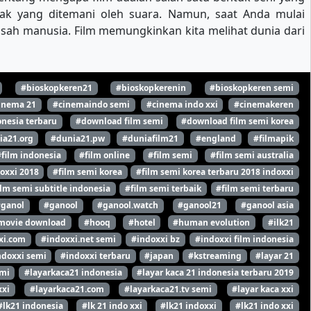
k yang ditemani oleh suara. Namun, saat Anda mulai
kisah manusia. Film memungkinkan kita melihat dunia dari
#bioskopkeren21
#bioskopkerenin
#bioskopkeren semi
inema 21
#cinemaindo semi
#cinema indo xxi
#cinemakeren
nesia terbaru
#download film semi
#download film semi korea
ia21.org
#dunia21.pw
#duniafilm21
#england
#filmapik
#film indonesia
#film online
#film semi
#film semi australia
oxxi 2018
#film semi korea
#film semi korea terbaru 2018 indoxxi
ilm semi subtitle indonesia
#film semi terbaik
#film semi terbaru
#ganol
#ganool
#ganool.watch
#ganool21
#ganool asia
movie download
#hooq
#hotel
#human evolution
#ilk21
xi.com
#indoxxi.net semi
#indoxxi bz
#indoxxi film indonesia
ndoxxi semi
#indoxxi terbaru
#japan
#kstreaming
#layar 21
emi
#layarkaca21 indonesia
#layar kaca 21 indonesia terbaru 2019
xxi
#layarkaca21.com
#layarkaca21.tv semi
#layar kaca xxi
#lk21 indonesia
#lk 21 indo xxi
#lk21 indoxxi
#lk21 indo xxi