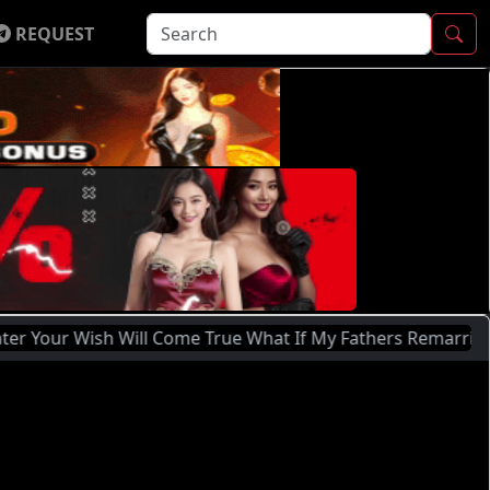
REQUEST
h Will Come True What If My Fathers Remarriage Partner Was