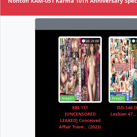
Nonton KAM-051 Karma 10Th Anniversary Specia
06:28:06
Area51
Area51
KBI-111
ISD-146 D
[UNCENSORED
Lesbian 47...
LEAKED] Conceived
Affair Trave... (2023)