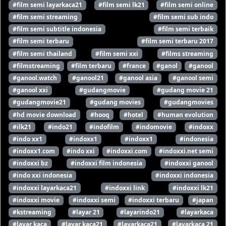
#film semi layarkaca21
#film semi lk21
#film semi online
#film semi streaming
#film semi sub indo
#film semi subtitle indonesia
#film semi terbaik
#film semi terbaru
#film semi terbaru 2017
#film semi thailand
#film semi xxi
#films streaming
#filmstreaming
#film terbaru
#france
#ganol
#ganool
#ganool.watch
#ganool21
#ganool asia
#ganool semi
#ganool xxi
#gudangmovie
#gudang movie 21
#gudangmovie21
#gudang movies
#gudangmovies
#hd movie download
#hooq
#hotel
#human evolution
#ilk21
#indo21
#indofilm
#indomovie
#indoxx
#indo xx1
#indoxx1
#indoxx1
#indonesia
#indoxx1.com
#indo xxi
#indoxxi.com
#indoxxi.net semi
#indoxxi bz
#indoxxi film indonesia
#indoxxi ganool
#indo xxi indonesia
#indoxxi indonesia
#indoxxi layarkaca21
#indoxxi link
#indoxxi lk21
#indoxxi movie
#indoxxi semi
#indoxxi terbaru
#japan
#kstreaming
#layar 21
#layarindo21
#layarkaca
#layar kaca
#layar kaca21
#layarkaca21
#layarkaca 21