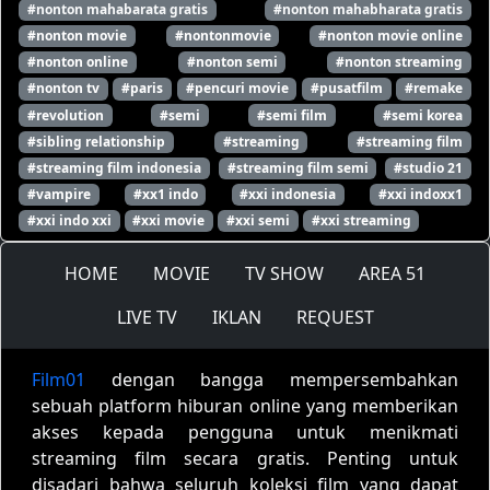
#nonton mahabarata gratis
#nonton mahabharata gratis
#nonton movie
#nontonmovie
#nonton movie online
#nonton online
#nonton semi
#nonton streaming
#nonton tv
#paris
#pencuri movie
#pusatfilm
#remake
#revolution
#semi
#semi film
#semi korea
#sibling relationship
#streaming
#streaming film
#streaming film indonesia
#streaming film semi
#studio 21
#vampire
#xx1 indo
#xxi indonesia
#xxi indoxx1
#xxi indo xxi
#xxi movie
#xxi semi
#xxi streaming
HOME
MOVIE
TV SHOW
AREA 51
LIVE TV
IKLAN
REQUEST
Film01
dengan bangga mempersembahkan
sebuah platform hiburan online yang memberikan
akses kepada pengguna untuk menikmati
streaming film secara gratis. Penting untuk
disadari bahwa seluruh koleksi film yang dapat