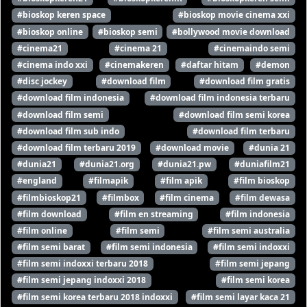
#bioskop keren space
#bioskop movie cinema xxi
#bioskop online
#bioskop semi
#bollywood movie download
#cinema21
#cinema 21
#cinemaindo semi
#cinema indo xxi
#cinemakeren
#daftar hitam
#demon
#disc jockey
#download film
#download film gratis
#download film indonesia
#download film indonesia terbaru
#download film semi
#download film semi korea
#download film sub indo
#download film terbaru
#download film terbaru 2019
#download movie
#dunia 21
#dunia21
#dunia21.org
#dunia21.pw
#duniafilm21
#england
#filmapik
#film apik
#film bioskop
#filmbioskop21
#filmbox
#film cinema
#film dewasa
#film download
#film en streaming
#film indonesia
#film online
#film semi
#film semi australia
#film semi barat
#film semi indonesia
#film semi indoxxi
#film semi indoxxi terbaru 2018
#film semi jepang
#film semi jepang indoxxi 2018
#film semi korea
#film semi korea terbaru 2018 indoxxi
#film semi layar kaca 21