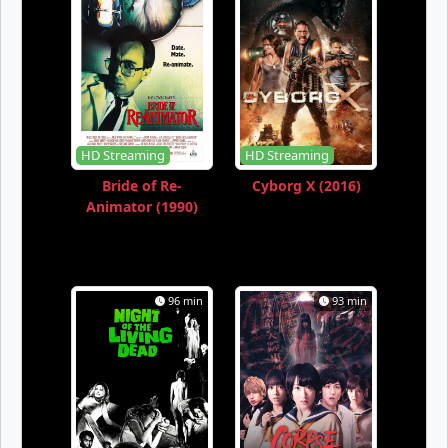
HD Streaming
HD Streaming
Bride of Re-
Cyborg X (2016)
Animator (1990)
96 min
93 min