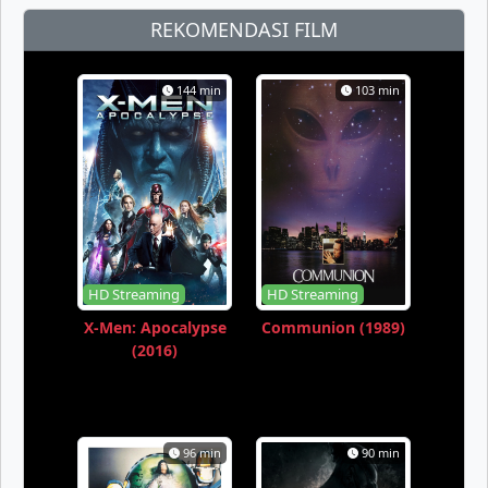
REKOMENDASI FILM
144 min
103 min
HD Streaming
HD Streaming
X-Men: Apocalypse
Communion (1989)
(2016)
96 min
90 min