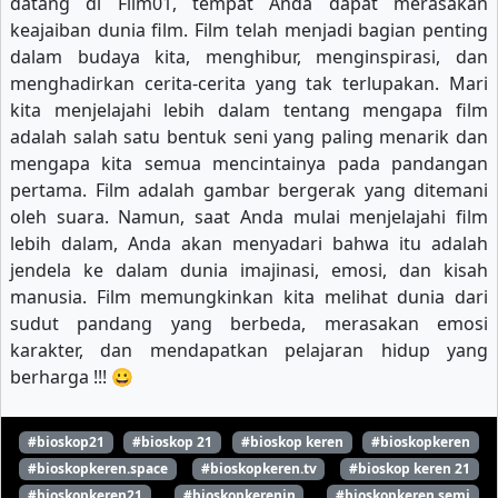
datang di Film01, tempat Anda dapat merasakan
keajaiban dunia film. Film telah menjadi bagian penting
dalam budaya kita, menghibur, menginspirasi, dan
menghadirkan cerita-cerita yang tak terlupakan. Mari
kita menjelajahi lebih dalam tentang mengapa film
adalah salah satu bentuk seni yang paling menarik dan
mengapa kita semua mencintainya pada pandangan
pertama. Film adalah gambar bergerak yang ditemani
oleh suara. Namun, saat Anda mulai menjelajahi film
lebih dalam, Anda akan menyadari bahwa itu adalah
jendela ke dalam dunia imajinasi, emosi, dan kisah
manusia. Film memungkinkan kita melihat dunia dari
sudut pandang yang berbeda, merasakan emosi
karakter, dan mendapatkan pelajaran hidup yang
berharga !!! 😀
#bioskop21
#bioskop 21
#bioskop keren
#bioskopkeren
#bioskopkeren.space
#bioskopkeren.tv
#bioskop keren 21
#bioskopkeren21
#bioskopkerenin
#bioskopkeren semi