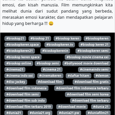
emosi, dan kisah manusia. Film memungkinkan kita
melihat dunia dari sudut pandang yang berbeda,
merasakan emosi karakter, dan mendapatkan pelajaran
hidup yang berharga !!! 😀
#bioskop21
#bioskop 21
#bioskop keren
#bioskopkeren
#bioskopkeren.space
#bioskopkeren.tv
#bioskop keren 21
#bioskopkeren21
#bioskopkerenin
#bioskopkeren semi
#bioskop keren space
#bioskop movie cinema xxi
#bioskop online
#bioskop semi
#bollywood movie download
#cinema21
#cinema 21
#cinemaindo semi
#cinema indo xxi
#cinemakeren
#daftar hitam
#demon
#disc jockey
#download film
#download film gratis
#download film indonesia
#download film indonesia terbaru
#download film semi
#download film semi korea
#download film sub indo
#download film terbaru
#download film terbaru 2019
#download movie
#dunia 21
#dunia21
#dunia21.org
#dunia21.pw
#duniafilm21