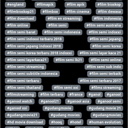
#england
#filmapik
#film apik
#film bioskop
#filmbioskop21
#filmbox
#film cinema
#film dewasa
#film download
#film en streaming
#film indonesia
#film online
#film semi
#film semi australia
#film semi barat
#film semi indonesia
#film semi indoxxi
#film semi indoxxi terbaru 2018
#film semi jepang
#film semi jepang indoxxi 2018
#film semi korea
#film semi korea terbaru 2018 indoxxi
#film semi layar kaca 21
#film semi layarkaca21
#film semi lk21
#film semi online
#film semi streaming
#film semi sub indo
#film semi subtitle indonesia
#film semi terbaik
#film semi terbaru
#film semi terbaru 2017
#film semi thailand
#film semi xxi
#films streaming
#filmstreaming
#film terbaru
#france
#ganol
#ganool
#ganool.watch
#ganool21
#ganool asia
#ganool semi
#ganool xxi
#gudangmovie
#gudang movie 21
#gudangmovie21
#gudang movies
#gudangmovies
#hd movie download
#hooq
#hotel
#human evolution