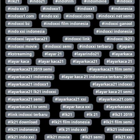
#ilk21
#indo21
#indofilm
#indomovie
#indoxx
#indo xx1
#indoxx1
#indoxx1
#indonesia
#indoxx1.com
#indo xxi
#indoxxi.com
#indoxxi.net semi
#indoxxi bz
#indoxxi film indonesia
#indoxxi ganool
#indo xxi indonesia
#indoxxi indonesia
#indoxxi layarkaca21
#indoxxi link
#indoxxi lk21
#indoxxi movie
#indoxxi semi
#indoxxi terbaru
#japan
#kstreaming
#layar 21
#layarindo21
#layarkaca
#layar kaca
#layar kaca21
#layarkaca21
#layarkaca 21
#layarkaca21 2019 semi
#layarkaca21 film semi
#layarkaca21 indonesia
#layar kaca 21 indonesia terbaru 2019
#layarkaca21 indoxx1
#layarkaca21 indoxxi
#layarkaca21 lk21 indoxxi
#layar kaca 21 semi
#layarkaca21 semi
#layarkaca21 xxi
#layarkaca21.com
#layarkaca21.tv semi
#layar kaca xxi
#layarkacaxxi
#link indoxxi terbaru
#lk21
#lk 21
#lk21 2019
#lk21 download
#lk21 film indonesia
#lk21 film semi
#lk21 indonesia
#lk 21 indo xxi
#lk21 indoxxi
#lk21 indo xxi
#lk21 movie
#lk21 semi
#lk21 xxi