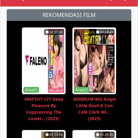
REKOMENDASI FILM
01:57:28
01:59:41
Area51
Area51
406FTHT-121 Deep
300MIUM-962 Angel
Pleasure By
Little Devil A Con
Suppressing The
Cafe Clerk Wi...
Lower... (2023)
(2023)
01:14:54
01:29:45