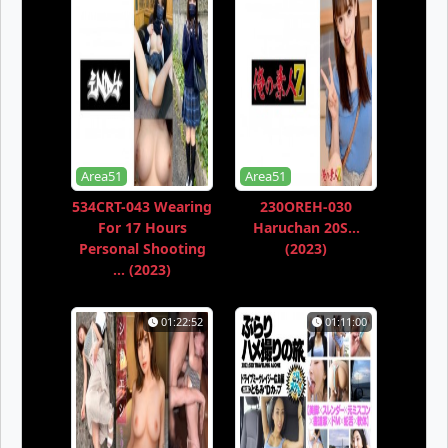
Area51
Area51
534CRT-043 Wearing
230OREH-030
For 17 Hours
Haruchan 20S...
Personal Shooting
(2023)
... (2023)
01:22:52
01:11:00