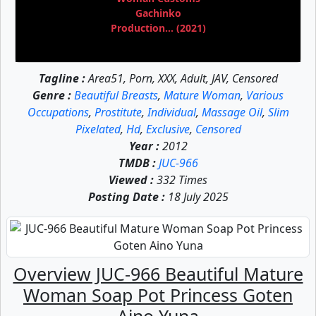
Gachinko
Production... (2021)
Tagline :
Area51, Porn, XXX, Adult, JAV, Censored
Genre :
Beautiful Breasts
,
Mature Woman
,
Various
Occupations
,
Prostitute
,
Individual
,
Massage Oil
,
Slim
Pixelated
,
Hd
,
Exclusive
,
Censored
Year :
2012
TMDB :
JUC-966
Viewed :
332 Times
Posting Date :
18 July 2025
Overview JUC-966 Beautiful Mature
Woman Soap Pot Princess Goten