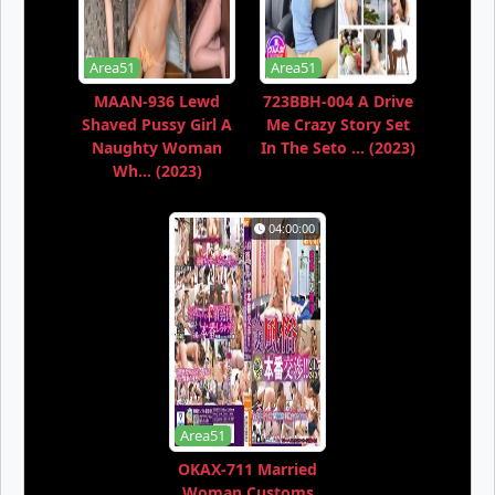
Area51
Area51
MAAN-936 Lewd
723BBH-004 A Drive
Shaved Pussy Girl A
Me Crazy Story Set
Naughty Woman
In The Seto ... (2023)
Wh... (2023)
04:00:00
Area51
OKAX-711 Married
Woman Customs