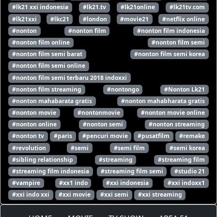
#lk21 xxi indonesia
#lk21.tv
#lk21online
#lk21tv.com
#lk21xxi
#lkc21
#london
#movie21
#netflix online
#nonton
#nonton film
#nonton film indonesia
#nonton film online
#nonton film semi
#nonton film semi barat
#nonton film semi korea
#nonton film semi online
#nonton film semi terbaru 2018 indoxxi
#nonton film streaming
#nontongo
#Nonton Lk21
#nonton mahabarata gratis
#nonton mahabharata gratis
#nonton movie
#nontonmovie
#nonton movie online
#nonton online
#nonton semi
#nonton streaming
#nonton tv
#paris
#pencuri movie
#pusatfilm
#remake
#revolution
#semi
#semi film
#semi korea
#sibling relationship
#streaming
#streaming film
#streaming film indonesia
#streaming film semi
#studio 21
#vampire
#xx1 indo
#xxi indonesia
#xxi indoxx1
#xxi indo xxi
#xxi movie
#xxi semi
#xxi streaming