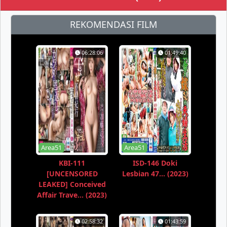
REKOMENDASI FILM
06:28:06
01:49:40
Area51
Area51
KBI-111
ISD-146 Doki
[UNCENSORED
Lesbian 47... (2023)
LEAKED] Conceived
Affair Trave... (2023)
02:58:32
01:43:59