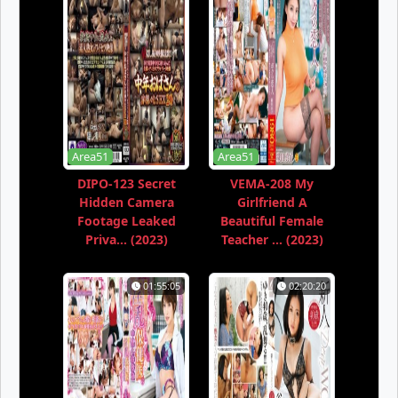
Area51
Area51
DIPO-123 Secret
VEMA-208 My
Hidden Camera
Girlfriend A
Footage Leaked
Beautiful Female
Priva... (2023)
Teacher ... (2023)
01:55:05
02:20:20