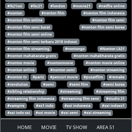
#lk21xxi
#lkc21
#london
#movie21
#netflix online
#nonton
#nonton film
#nonton film indonesia
#nonton film online
#nonton film semi
#nonton film semi barat
#nonton film semi korea
#nonton film semi online
#nonton film semi terbaru 2018 indoxxi
#nonton film streaming
#nontongo
#Nonton Lk21
#nonton mahabarata gratis
#nonton mahabharata gratis
#nonton movie
#nontonmovie
#nonton movie online
#nonton online
#nonton semi
#nonton streaming
#nonton tv
#paris
#pencuri movie
#pusatfilm
#remake
#revolution
#semi
#semi film
#semi korea
#sibling relationship
#streaming
#streaming film
#streaming film indonesia
#streaming film semi
#studio 21
#vampire
#xx1 indo
#xxi indonesia
#xxi indoxx1
#xxi indo xxi
#xxi movie
#xxi semi
#xxi streaming
HOME
MOVIE
TV SHOW
AREA 51