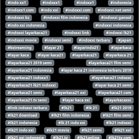
#indo xx1
#indoxx1
#indoxx1
#indonesia
#indoxx1.com
#indo xxi
#indoxxi.com
#indoxxi.net semi
#indoxxi bz
#indoxxi film indonesia
#indoxxi ganool
#indo xxi indonesia
#indoxxi indonesia
#indoxxi layarkaca21
#indoxxi link
#indoxxi lk21
#indoxxi movie
#indoxxi semi
#indoxxi terbaru
#japan
#kstreaming
#layar 21
#layarindo21
#layarkaca
#layar kaca
#layar kaca21
#layarkaca21
#layarkaca 21
#layarkaca21 2019 semi
#layarkaca21 film semi
#layarkaca21 indonesia
#layar kaca 21 indonesia terbaru 2019
#layarkaca21 indoxx1
#layarkaca21 indoxxi
#layarkaca21 lk21 indoxxi
#layar kaca 21 semi
#layarkaca21 semi
#layarkaca21 xxi
#layarkaca21.com
#layarkaca21.tv semi
#layar kaca xxi
#layarkacaxxi
#link indoxxi terbaru
#lk21
#lk 21
#lk21 2019
#lk21 download
#lk21 film indonesia
#lk21 film semi
#lk21 indonesia
#lk 21 indo xxi
#lk21 indoxxi
#lk21 indo xxi
#lk21 movie
#lk21 semi
#lk21 xxi
#lk21 xxi indonesia
#lk21.tv
#lk21online
#lk21tv.com