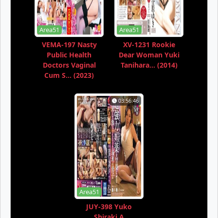
Area51
Area51
VEMA-197 Nasty
XV-1231 Rookie
Public Health
Dear Woman Yuki
Doctors Vaginal
Tanihara... (2014)
Cum S... (2023)
03:56:46
Area51
JUY-398 Yuko
Shiraki A