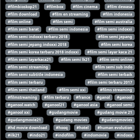
#filmbioskop21
#filmbox
#film cinema
#film dewasa
#film download
#film en streaming
#film indonesia
#film online
#film semi
#film semi australia
#film semi barat
#film semi indonesia
#film semi indoxxi
#film semi indoxxi terbaru 2018
#film semi jepang
#film semi jepang indoxxi 2018
#film semi korea
#film semi korea terbaru 2018 indoxxi
#film semi layar kaca 21
#film semi layarkaca21
#film semi lk21
#film semi online
#film semi streaming
#film semi sub indo
#film semi subtitle indonesia
#film semi terbaik
#film semi terbaru
#film semi terbaru 2017
#film semi thailand
#film semi xxi
#films streaming
#filmstreaming
#film terbaru
#france
#ganol
#ganool
#ganool.watch
#ganool21
#ganool asia
#ganool semi
#ganool xxi
#gudangmovie
#gudang movie 21
#gudangmovie21
#gudang movies
#gudangmovies
#hd movie download
#hooq
#hotel
#human evolution
#ilk21
#indo21
#indofilm
#indomovie
#indoxx