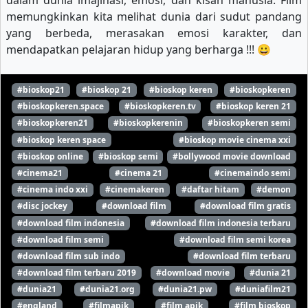
dalam dunia imajinasi, emosi, dan kisah manusia. Film
memungkinkan kita melihat dunia dari sudut pandang
yang berbeda, merasakan emosi karakter, dan
mendapatkan pelajaran hidup yang berharga !!! 😀
#bioskop21
#bioskop 21
#bioskop keren
#bioskopkeren
#bioskopkeren.space
#bioskopkeren.tv
#bioskop keren 21
#bioskopkeren21
#bioskopkerenin
#bioskopkeren semi
#bioskop keren space
#bioskop movie cinema xxi
#bioskop online
#bioskop semi
#bollywood movie download
#cinema21
#cinema 21
#cinemaindo semi
#cinema indo xxi
#cinemakeren
#daftar hitam
#demon
#disc jockey
#download film
#download film gratis
#download film indonesia
#download film indonesia terbaru
#download film semi
#download film semi korea
#download film sub indo
#download film terbaru
#download film terbaru 2019
#download movie
#dunia 21
#dunia21
#dunia21.org
#dunia21.pw
#duniafilm21
#england
#filmapik
#film apik
#film bioskop