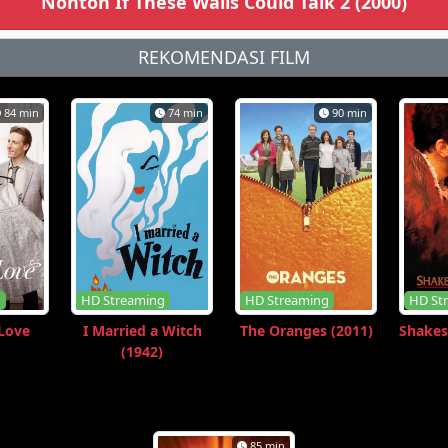
Nonton If These Walls Could Talk 2 (2000)
REKOMENDASI FILM
84 min
74 min
90 min
g
HD Streaming
HD Streaming
HD St
 Love
I Married a Witch
The Oranges (2011)
Shakes
(1942)
85 min