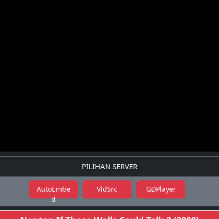
PILIHAN SERVER
AutoEmbe
VidSrc
GDPlayer
d