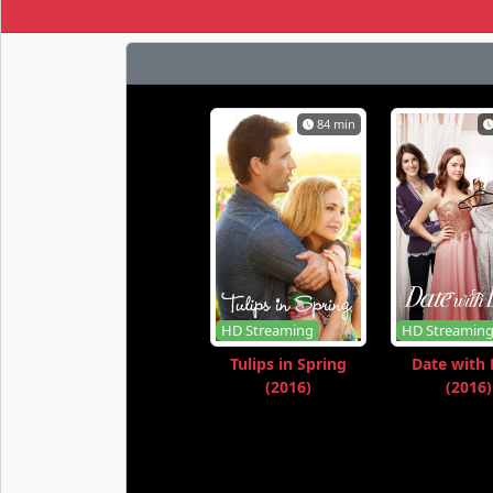
84 min
HD Streaming
HD Streamin
Tulips in Spring
Date with
(2016)
(2016)