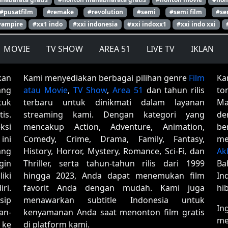
#pusatfilm
#remake
#revolution
#semi
#semi film
#se
vampire
#xx1 indo
#xxi indonesia
#xxi indoxx1
#xxi indo xxi
MOVIE
TV SHOW
AREA 51
LIVE TV
IKLAN
kan
Kami menyediakan berbagai pilihan genre
Film
Ka
ang
atau Movie
,
TV Show
,
Area 51
dan tahun rilis
to
tuk
terbaru untuk dinikmati dalam layanan
Ma
is.
streaming kami. Dengan kategori yang
de
ksi
mencakup Action, Adventure, Animation,
be
ini
Comedy, Crime, Drama, Family, Fantasy,
me
ang
History, Horror, Mystery, Romance, Sci-Fi, dan
Ak
gin
Thriller, serta tahun-tahun rilis dari 1999
Ba
iki
hingga 2023, Anda dapat menemukan film
In
ri.
favorit Anda dengan mudah. Kami juga
hi
sip
menawarkan subtitle Indonesia untuk
In
an-
kenyamanan Anda saat menonton film gratis
me
 ke
di platform kami.