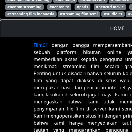
#nonton streaming
#nonton tv
#paris
#pencuri movie
#streaming film indonesia
#streaming film semi
#studio 21
#
HOME
Film01
dengan bangga mempersembah
sebuah platform hiburan online y
memberikan akses kepada pengguna un
menikmati streaming film secara grat
Penting untuk disadari bahwa seluruh kole
film yang dapat diakses di situs web 
merupakan hasil dari pencarian internet y
kami lakukan di seluruh jagat maya. Kami in
menegaskan bahwa kami tidak memil
penyimpanan file film di server kami sendi
Kami mengoperasikan situs ini dengan prin
bahwa kami hanya menyediakan taut
tautan yang mengarahkan pengguna