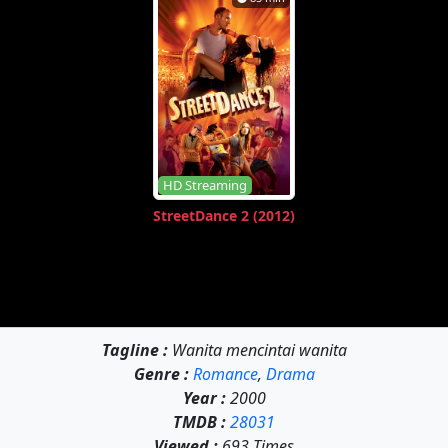
HD Streaming
StreetDance 2 (2012)
Tagline :
Wanita mencintai wanita
Genre :
Romance
,
Drama
Year :
2000
TMDB :
28031
Viewed :
693 Times