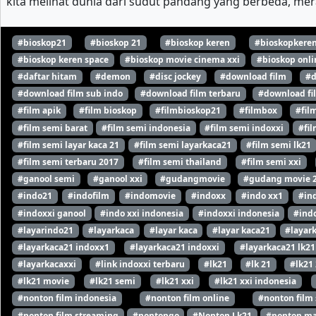
kita melihat dunia dari sudut pandang yang berbeda, mer
#bioskop21
#bioskop 21
#bioskop keren
#bioskopkere
#bioskop keren space
#bioskop movie cinema xxi
#bioskop onli
#daftar hitam
#demon
#disc jockey
#download film
#d
#download film sub indo
#download film terbaru
#download fi
#film apik
#film bioskop
#filmbioskop21
#filmbox
#fil
#film semi barat
#film semi indonesia
#film semi indoxxi
#fil
#film semi layar kaca 21
#film semi layarkaca21
#film semi lk21
#film semi terbaru 2017
#film semi thailand
#film semi xxi
#ganool semi
#ganool xxi
#gudangmovie
#gudang movie 
#indo21
#indofilm
#indomovie
#indoxx
#indo xx1
#in
#indoxxi ganool
#indo xxi indonesia
#indoxxi indonesia
#indo
#layarindo21
#layarkaca
#layar kaca
#layar kaca21
#layar
#layarkaca21 indoxx1
#layarkaca21 indoxxi
#layarkaca21 lk21
#layarkacaxxi
#link indoxxi terbaru
#lk21
#lk 21
#lk21
#lk21 movie
#lk21 semi
#lk21 xxi
#lk21 xxi indonesia
#nonton film indonesia
#nonton film online
#nonton film
#nonton film streaming
#nontongo
#Nonton Lk21
#nonton ma