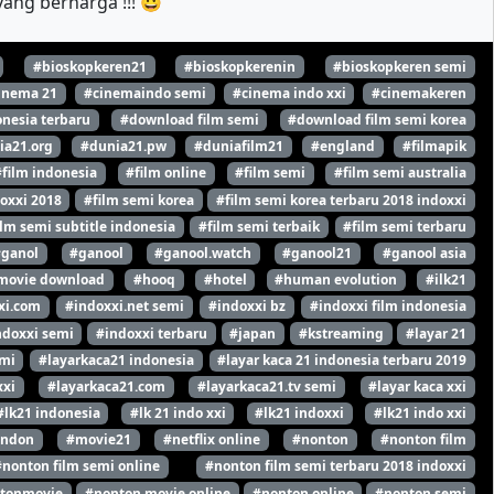
ang berharga !!! 😀
#bioskopkeren21
#bioskopkerenin
#bioskopkeren semi
inema 21
#cinemaindo semi
#cinema indo xxi
#cinemakeren
nesia terbaru
#download film semi
#download film semi korea
ia21.org
#dunia21.pw
#duniafilm21
#england
#filmapik
#film indonesia
#film online
#film semi
#film semi australia
oxxi 2018
#film semi korea
#film semi korea terbaru 2018 indoxxi
ilm semi subtitle indonesia
#film semi terbaik
#film semi terbaru
#ganol
#ganool
#ganool.watch
#ganool21
#ganool asia
movie download
#hooq
#hotel
#human evolution
#ilk21
xi.com
#indoxxi.net semi
#indoxxi bz
#indoxxi film indonesia
ndoxxi semi
#indoxxi terbaru
#japan
#kstreaming
#layar 21
emi
#layarkaca21 indonesia
#layar kaca 21 indonesia terbaru 2019
xxi
#layarkaca21.com
#layarkaca21.tv semi
#layar kaca xxi
#lk21 indonesia
#lk 21 indo xxi
#lk21 indoxxi
#lk21 indo xxi
ondon
#movie21
#netflix online
#nonton
#nonton film
#nonton film semi online
#nonton film semi terbaru 2018 indoxxi
tonmovie
#nonton movie online
#nonton online
#nonton semi