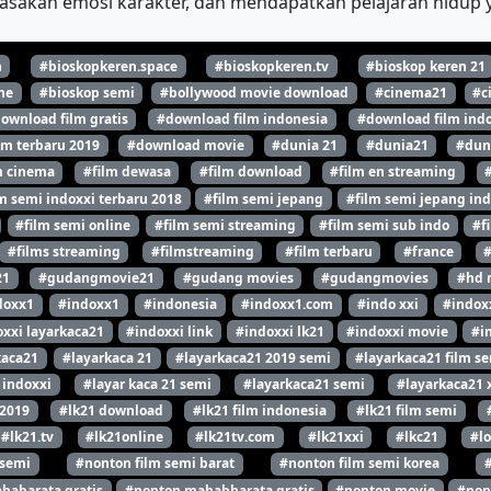
asakan emosi karakter, dan mendapatkan pelajaran hidup y
n
#bioskopkeren.space
#bioskopkeren.tv
#bioskop keren 21
ne
#bioskop semi
#bollywood movie download
#cinema21
#c
ownload film gratis
#download film indonesia
#download film indo
lm terbaru 2019
#download movie
#dunia 21
#dunia21
#dun
m cinema
#film dewasa
#film download
#film en streaming
m semi indoxxi terbaru 2018
#film semi jepang
#film semi jepang ind
#film semi online
#film semi streaming
#film semi sub indo
#f
#films streaming
#filmstreaming
#film terbaru
#france
21
#gudangmovie21
#gudang movies
#gudangmovies
#hd 
doxx1
#indoxx1
#indonesia
#indoxx1.com
#indo xxi
#indox
xxi layarkaca21
#indoxxi link
#indoxxi lk21
#indoxxi movie
#i
kaca21
#layarkaca 21
#layarkaca21 2019 semi
#layarkaca21 film s
 indoxxi
#layar kaca 21 semi
#layarkaca21 semi
#layarkaca21 
 2019
#lk21 download
#lk21 film indonesia
#lk21 film semi
#lk21.tv
#lk21online
#lk21tv.com
#lk21xxi
#lkc21
#l
 semi
#nonton film semi barat
#nonton film semi korea
habarata gratis
#nonton mahabharata gratis
#nonton movie
#non