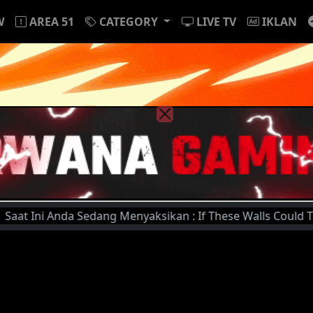
W
AREA 51
CATEGORY
LIVE TV
IKLAN
i Anda Sedang Menyaksikan : If These Walls Could Talk 2 (20