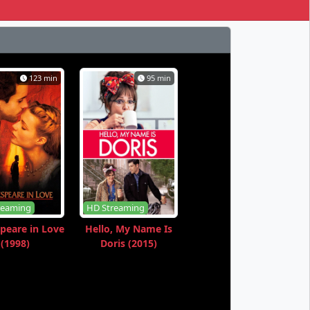
123 min
95 min
reaming
HD Streaming
peare in Love
Hello, My Name Is
(1998)
Doris (2015)