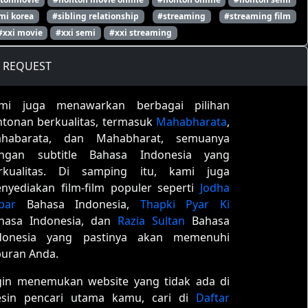
mi korea
#sibling relationship
#streaming
#streaming film
#xxi movie
#xxi semi
#xxi streaming
REQUEST
mi juga menawarkan berbagai pilihan
ntonan berkualitas, termasuk
Mahabharata
,
habarata, dan Mahabharat, semuanya
ngan subtitle Bahasa Indonesia yang
rkualitas. Di samping itu, kami juga
nyediakan film-film populer seperti
Jodha
bar
Bahasa Indonesia,
Thapki Pyar Ki
hasa Indonesia, dan
Razia Sultan
Bahasa
donesia yang pastinya akan memenuhi
buran Anda.
gin menemukan website yang tidak ada di
sin pencari utama kamu, cari di
Daftar