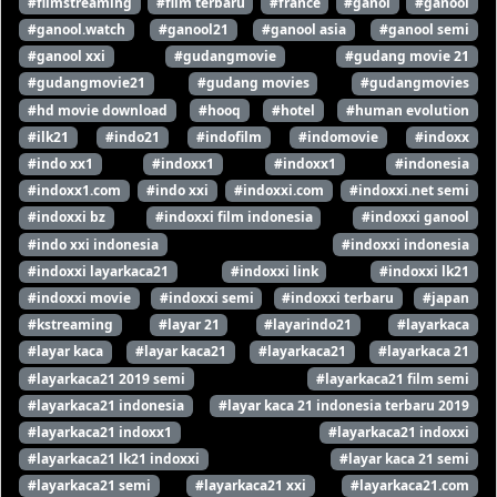
#filmstreaming
#film terbaru
#france
#ganol
#ganool
#ganool.watch
#ganool21
#ganool asia
#ganool semi
#ganool xxi
#gudangmovie
#gudang movie 21
#gudangmovie21
#gudang movies
#gudangmovies
#hd movie download
#hooq
#hotel
#human evolution
#ilk21
#indo21
#indofilm
#indomovie
#indoxx
#indo xx1
#indoxx1
#indoxx1
#indonesia
#indoxx1.com
#indo xxi
#indoxxi.com
#indoxxi.net semi
#indoxxi bz
#indoxxi film indonesia
#indoxxi ganool
#indo xxi indonesia
#indoxxi indonesia
#indoxxi layarkaca21
#indoxxi link
#indoxxi lk21
#indoxxi movie
#indoxxi semi
#indoxxi terbaru
#japan
#kstreaming
#layar 21
#layarindo21
#layarkaca
#layar kaca
#layar kaca21
#layarkaca21
#layarkaca 21
#layarkaca21 2019 semi
#layarkaca21 film semi
#layarkaca21 indonesia
#layar kaca 21 indonesia terbaru 2019
#layarkaca21 indoxx1
#layarkaca21 indoxxi
#layarkaca21 lk21 indoxxi
#layar kaca 21 semi
#layarkaca21 semi
#layarkaca21 xxi
#layarkaca21.com