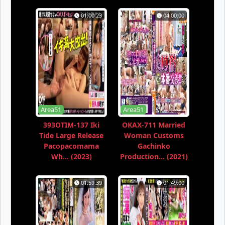
01:00:23
04:00:00
Area51
Area51
393OTIM-137 Iki
OKAX-711 Married
Tide Large Release
Woman Customs
Pacopacomama
Gachinko
Wh... (2023)
Production... (2021)
01:59:39
01:49:00