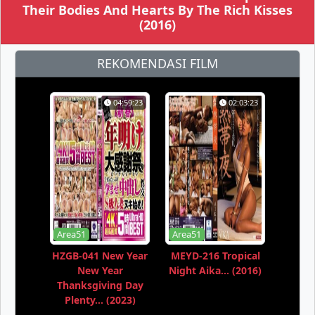
Their Bodies And Hearts By The Rich Kisses
(2016)
REKOMENDASI FILM
04:59:23
02:03:23
Area51
Area51
HZGB-041 New Year
MEYD-216 Tropical
New Year
Night Aika... (2016)
Thanksgiving Day
Plenty... (2023)