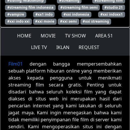
#sibling relationship
#streaming
#streaming film
#streaming film indonesia
#streaming film semi
#studio 21
#vampire
#xx1 indo
#xxi indonesia
#xxi indoxx1
#xxi indo xxi
#xxi movie
#xxi semi
#xxi streaming
HOME
MOVIE
TV SHOW
AREA 51
LIVE TV
IKLAN
REQUEST
Film01
dengan bangga mempersembahkan
sebuah platform hiburan online yang memberikan
akses kepada pengguna untuk menikmati
streaming film secara gratis. Penting untuk
disadari bahwa seluruh koleksi film yang dapat
diakses di situs web ini merupakan hasil dari
pencarian internet yang kami lakukan di seluruh
jagat maya. Kami ingin menegaskan bahwa kami
tidak memiliki penyimpanan file film di server kami
sendiri. Kami mengoperasikan situs ini dengan