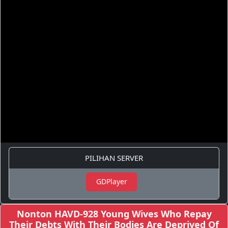
PILIHAN SERVER
GDPlayer
Nonton HAVD-928 Young Wives Who Repay
Their Debts With Their Bodies Are Deprived Of