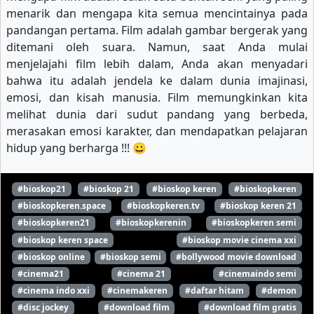
menarik dan mengapa kita semua mencintainya pada
pandangan pertama. Film adalah gambar bergerak yang
ditemani oleh suara. Namun, saat Anda mulai
menjelajahi film lebih dalam, Anda akan menyadari
bahwa itu adalah jendela ke dalam dunia imajinasi,
emosi, dan kisah manusia. Film memungkinkan kita
melihat dunia dari sudut pandang yang berbeda,
merasakan emosi karakter, dan mendapatkan pelajaran
hidup yang berharga !!! 😀
#bioskop21
#bioskop 21
#bioskop keren
#bioskopkeren
#bioskopkeren.space
#bioskopkeren.tv
#bioskop keren 21
#bioskopkeren21
#bioskopkerenin
#bioskopkeren semi
#bioskop keren space
#bioskop movie cinema xxi
#bioskop online
#bioskop semi
#bollywood movie download
#cinema21
#cinema 21
#cinemaindo semi
#cinema indo xxi
#cinemakeren
#daftar hitam
#demon
#disc jockey
#download film
#download film gratis