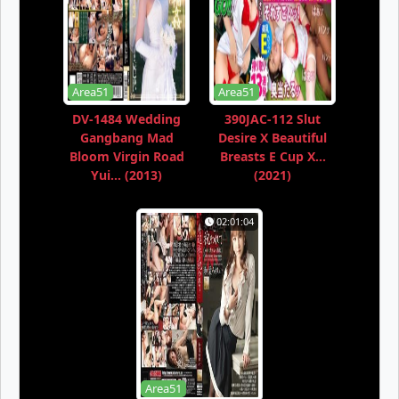
Area51
Area51
DV-1484 Wedding
390JAC-112 Slut
Gangbang Mad
Desire X Beautiful
Bloom Virgin Road
Breasts E Cup X...
Yui... (2013)
(2021)
02:01:04
Area51