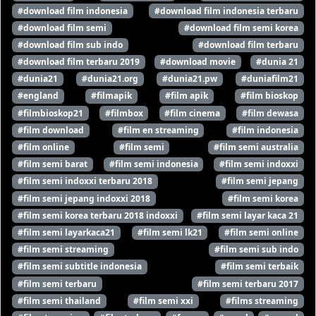
#download film indonesia
#download film indonesia terbaru
#download film semi
#download film semi korea
#download film sub indo
#download film terbaru
#download film terbaru 2019
#download movie
#dunia 21
#dunia21
#dunia21.org
#dunia21.pw
#duniafilm21
#england
#filmapik
#film apik
#film bioskop
#filmbioskop21
#filmbox
#film cinema
#film dewasa
#film download
#film en streaming
#film indonesia
#film online
#film semi
#film semi australia
#film semi barat
#film semi indonesia
#film semi indoxxi
#film semi indoxxi terbaru 2018
#film semi jepang
#film semi jepang indoxxi 2018
#film semi korea
#film semi korea terbaru 2018 indoxxi
#film semi layar kaca 21
#film semi layarkaca21
#film semi lk21
#film semi online
#film semi streaming
#film semi sub indo
#film semi subtitle indonesia
#film semi terbaik
#film semi terbaru
#film semi terbaru 2017
#film semi thailand
#film semi xxi
#films streaming