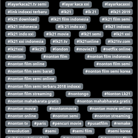
#layarkaca21.tv semi
#layar kaca xxi
#layarkacaxxi
#link indoxxi terbaru
#lk21
#lk 21
#lk21 2019
#lk21 download
#lk21 film indonesia
#lk21 film semi
#lk21 indonesia
#lk 21 indo xxi
#lk21 indoxxi
#lk21 indo xxi
#lk21 movie
#lk21 semi
#lk21 xxi
#lk21 xxi indonesia
#lk21.tv
#lk21online
#lk21tv.com
#lk21xxi
#lkc21
#london
#movie21
#netflix online
#nonton
#nonton film
#nonton film indonesia
#nonton film online
#nonton film semi
#nonton film semi barat
#nonton film semi korea
#nonton film semi online
#nonton film semi terbaru 2018 indoxxi
#nonton film streaming
#nontongo
#Nonton Lk21
#nonton mahabarata gratis
#nonton mahabharata gratis
#nonton movie
#nontonmovie
#nonton movie online
#nonton online
#nonton semi
#nonton streaming
#nonton tv
#paris
#pencuri movie
#pusatfilm
#remake
#revolution
#semi
#semi film
#semi korea