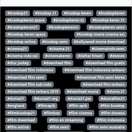
#bioskop21
#bioskop 21
#bioskop keren
#bioskopkeren
#bioskopkeren.space
#bioskopkeren.tv
#bioskop keren 21
#bioskopkeren21
#bioskopkerenin
#bioskopkeren semi
#bioskop keren space
#bioskop movie cinema xxi
#bioskop online
#bioskop semi
#bollywood movie download
#cinema21
#cinema 21
#cinemaindo semi
#cinema indo xxi
#cinemakeren
#daftar hitam
#demon
#disc jockey
#download film
#download film gratis
#download film indonesia
#download film indonesia terbaru
#download film semi
#download film semi korea
#download film sub indo
#download film terbaru
#download film terbaru 2019
#download movie
#dunia 21
#dunia21
#dunia21.org
#dunia21.pw
#duniafilm21
#england
#filmapik
#film apik
#film bioskop
#filmbioskop21
#filmbox
#film cinema
#film dewasa
#film download
#film en streaming
#film indonesia
#film online
#film semi
#film semi australia