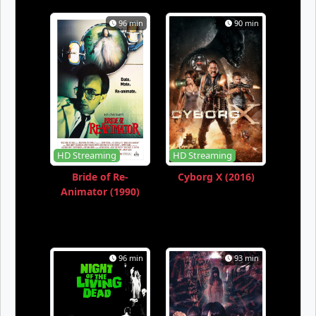
96 min
90 min
HD Streaming
HD Streaming
Bride of Re-
Cyborg X (2016)
Animator (1990)
96 min
93 min