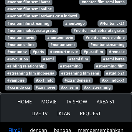
#nonton film semi barat
#nonton film semi korea
#nonton film semi online
#nonton film semi terbaru 2018 indoxxi
#nonton film streaming
#nontongo
#Nonton Lk21
#nonton mahabarata gratis
#nonton mahabharata gratis
#nonton movie
#nontonmovie
#nonton movie online
#nonton online
#nonton semi
#nonton streaming
#nonton tv
#paris
#pencuri movie
#pusatfilm
#remake
#revolution
#semi
#semi film
#semi korea
#sibling relationship
#streaming
#streaming film
#streaming film indonesia
#streaming film semi
#studio 21
#vampire
#xx1 indo
#xxi indonesia
#xxi indoxx1
#xxi indo xxi
#xxi movie
#xxi semi
#xxi streaming
HOME
MOVIE
TV SHOW
AREA 51
LIVE TV
IKLAN
REQUEST
Film01
dengan bangga mempersembahkan