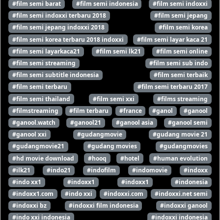
#film semi barat
#film semi indonesia
#film semi indoxxi
#film semi indoxxi terbaru 2018
#film semi jepang
#film semi jepang indoxxi 2018
#film semi korea
#film semi korea terbaru 2018 indoxxi
#film semi layar kaca 21
#film semi layarkaca21
#film semi lk21
#film semi online
#film semi streaming
#film semi sub indo
#film semi subtitle indonesia
#film semi terbaik
#film semi terbaru
#film semi terbaru 2017
#film semi thailand
#film semi xxi
#films streaming
#filmstreaming
#film terbaru
#france
#ganol
#ganool
#ganool.watch
#ganool21
#ganool asia
#ganool semi
#ganool xxi
#gudangmovie
#gudang movie 21
#gudangmovie21
#gudang movies
#gudangmovies
#hd movie download
#hooq
#hotel
#human evolution
#ilk21
#indo21
#indofilm
#indomovie
#indoxx
#indo xx1
#indoxx1
#indoxx1
#indonesia
#indoxx1.com
#indo xxi
#indoxxi.com
#indoxxi.net semi
#indoxxi bz
#indoxxi film indonesia
#indoxxi ganool
#indo xxi indonesia
#indoxxi indonesia