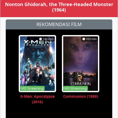
Nonton Ghidorah, the Three-Headed Monster
(1964)
REKOMENDASI FILM
144 min
103 min
HD Streaming
HD Streaming
X-Men: Apocalypse
Communion (1989)
(2016)