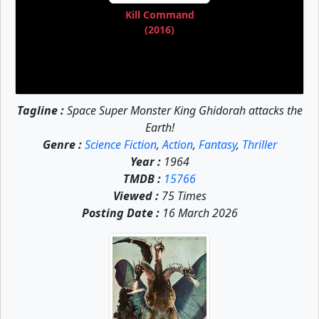
Kill Command
(2016)
Tagline :
Space Super Monster King Ghidorah attacks the
Earth!
Genre :
Science Fiction
,
Action
,
Fantasy
,
Thriller
Year :
1964
TMDB :
15766
Viewed :
75 Times
Posting Date :
16 March 2026