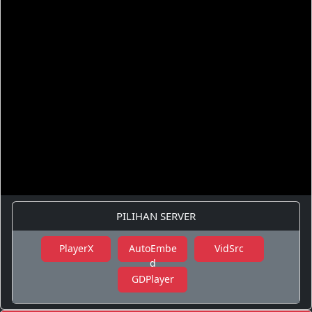
PILIHAN SERVER
PlayerX
AutoEmbe
VidSrc
d
GDPlayer