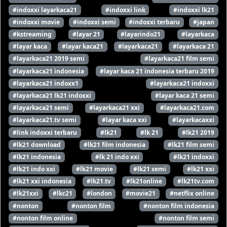
#indoxxi layarkaca21
#indoxxi link
#indoxxi lk21
#indoxxi movie
#indoxxi semi
#indoxxi terbaru
#japan
#kstreaming
#layar 21
#layarindo21
#layarkaca
#layar kaca
#layar kaca21
#layarkaca21
#layarkaca 21
#layarkaca21 2019 semi
#layarkaca21 film semi
#layarkaca21 indonesia
#layar kaca 21 indonesia terbaru 2019
#layarkaca21 indoxx1
#layarkaca21 indoxxi
#layarkaca21 lk21 indoxxi
#layar kaca 21 semi
#layarkaca21 semi
#layarkaca21 xxi
#layarkaca21.com
#layarkaca21.tv semi
#layar kaca xxi
#layarkacaxxi
#link indoxxi terbaru
#lk21
#lk 21
#lk21 2019
#lk21 download
#lk21 film indonesia
#lk21 film semi
#lk21 indonesia
#lk 21 indo xxi
#lk21 indoxxi
#lk21 indo xxi
#lk21 movie
#lk21 semi
#lk21 xxi
#lk21 xxi indonesia
#lk21.tv
#lk21online
#lk21tv.com
#lk21xxi
#lkc21
#london
#movie21
#netflix online
#nonton
#nonton film
#nonton film indonesia
#nonton film online
#nonton film semi