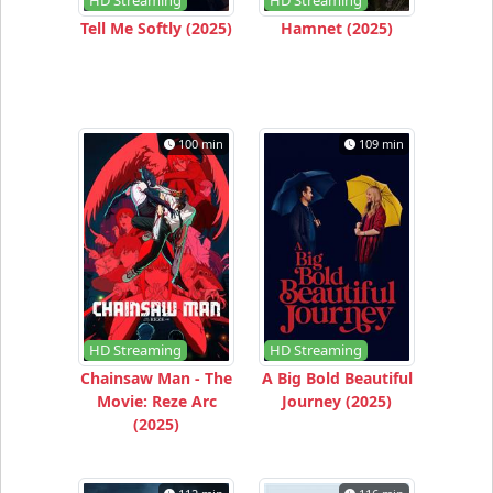
HD Streaming
HD Streaming
Tell Me Softly (2025)
Hamnet (2025)
100 min
109 min
HD Streaming
HD Streaming
Chainsaw Man - The
A Big Bold Beautiful
Movie: Reze Arc
Journey (2025)
(2025)