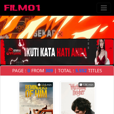
PAGE :
0
FROM
309
| TOTAL :
5.552
TITLES
114 min
136 min