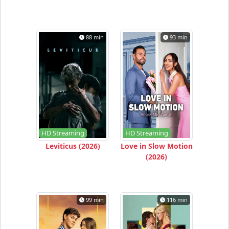
88 min
93 min
HD Streaming
HD Streaming
Leviticus (2026)
Love in Slow Motion
(2026)
99 min
116 min