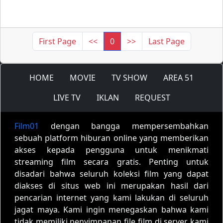
First Page
<<
0
>>
Last Page
HOME
MOVIE
TV SHOW
AREA 51
LIVE TV
IKLAN
REQUEST
Film01
dengan bangga mempersembahkan
sebuah platform hiburan online yang memberikan
akses kepada pengguna untuk menikmati
streaming film secara gratis. Penting untuk
disadari bahwa seluruh koleksi film yang dapat
diakses di situs web ini merupakan hasil dari
pencarian internet yang kami lakukan di seluruh
jagat maya. Kami ingin menegaskan bahwa kami
tidak memiliki penyimpanan file film di server kami