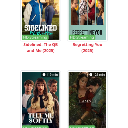
HD Streaming
HD Streaming
Sidelined: The QB
Regretting You
and Me (2025)
(2025)
119 min
126 min