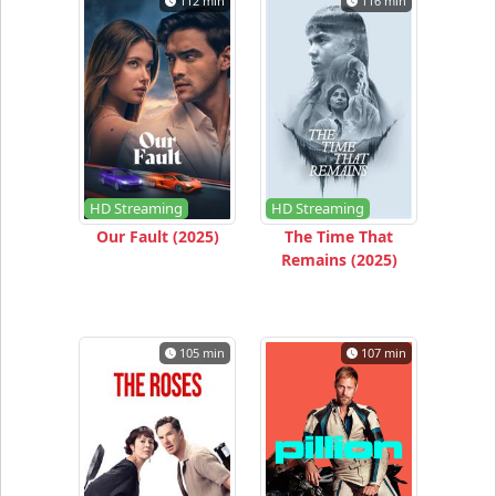
112 min
116 min
HD Streaming
HD Streaming
Our Fault (2025)
The Time That
Remains (2025)
105 min
107 min