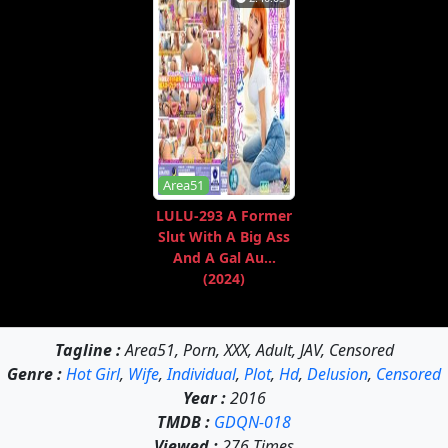
Area51
LULU-293 A Former
Slut With A Big Ass
And A Gal Au...
(2024)
Tagline :
Area51, Porn, XXX, Adult, JAV, Censored
Genre :
Hot Girl
,
Wife
,
Individual
,
Plot
,
Hd
,
Delusion
,
Censored
Year :
2016
TMDB :
GDQN-018
Viewed :
276 Times