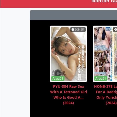
Nonton GDQ
0:34:51
Area51
Area51
PYU-384 Raw Sex
HONB-378 L
With A Tattooed Girl
For A Dadd
Who Is Good A...
Only Yurich
(2024)
(2024)