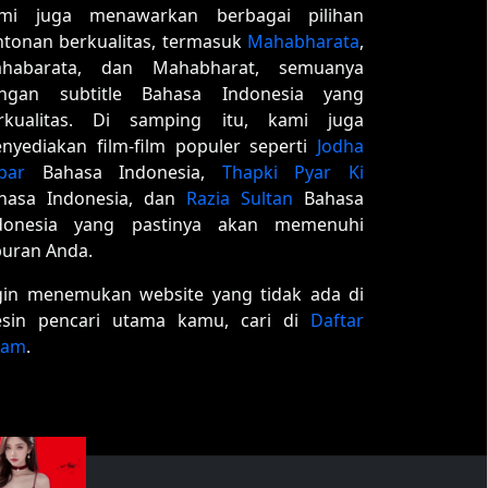
mi juga menawarkan berbagai pilihan
ntonan berkualitas, termasuk
Mahabharata
,
habarata, dan Mahabharat, semuanya
ngan subtitle Bahasa Indonesia yang
rkualitas. Di samping itu, kami juga
nyediakan film-film populer seperti
Jodha
bar
Bahasa Indonesia,
Thapki Pyar Ki
hasa Indonesia, dan
Razia Sultan
Bahasa
donesia yang pastinya akan memenuhi
buran Anda.
gin menemukan website yang tidak ada di
sin pencari utama kamu, cari di
Daftar
tam
.