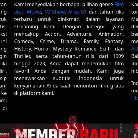
kan
Kami menyediakan berbagai pilihan genre
Film
Ka
ang
atau Movie
,
TV Show
,
Area 51
dan tahun rilis
to
tuk
terbaru untuk dinikmati dalam layanan
Ma
is.
streaming kami. Dengan kategori yang
de
ksi
mencakup Action, Adventure, Animation,
be
ini
Comedy, Crime, Drama, Family, Fantasy,
me
ang
History, Horror, Mystery, Romance, Sci-Fi, dan
Ak
gin
Thriller, serta tahun-tahun rilis dari 1999
Ba
iki
hingga 2023, Anda dapat menemukan film
In
ri.
favorit Anda dengan mudah. Kami juga
hi
sip
menawarkan subtitle Indonesia untuk
In
an-
kenyamanan Anda saat menonton film gratis
me
 ke
di platform kami.
Hi
ami
 di
Copyright © 2020 - 2026
Film01
| All rights reserved