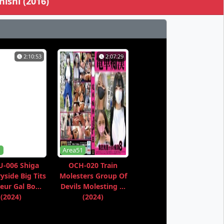
ishi (2016)
2:10:53
2:07:29
1
Area51
-006 Shiga
OCH-020 Train
yside Big Tits
Molesters Group Of
ur Gal Bo...
Devils Molesting ...
(2024)
(2024)