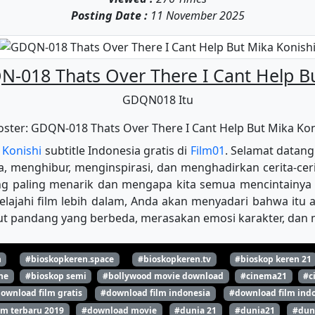
Posting Date :
11 November 2025
-018 Thats Over There I Cant Help Bu
GDQN018 Itu
 Konishi
subtitle Indonesia gratis di
Film01
. Selamat datang
a, menghibur, menginspirasi, dan menghadirkan cerita-ceri
ang paling menarik dan mengapa kita semua mencintainy
lajahi film lebih dalam, Anda akan menyadari bahwa itu ad
ut pandang yang berbeda, merasakan emosi karakter, dan 
n
#bioskopkeren.space
#bioskopkeren.tv
#bioskop keren 21
ne
#bioskop semi
#bollywood movie download
#cinema21
#c
ownload film gratis
#download film indonesia
#download film indo
lm terbaru 2019
#download movie
#dunia 21
#dunia21
#dun