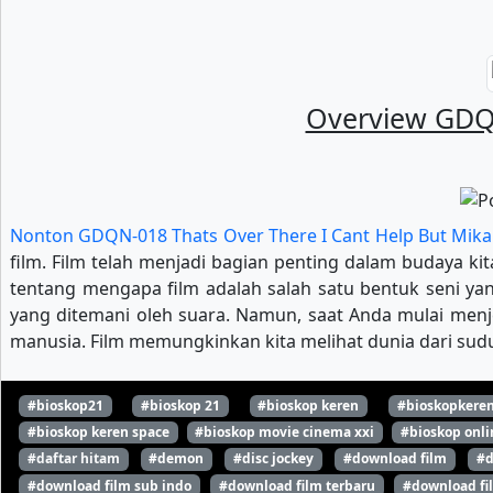
Overview GDQN
Nonton GDQN-018 Thats Over There I Cant Help But Mika
film. Film telah menjadi bagian penting dalam budaya kit
tentang mengapa film adalah salah satu bentuk seni y
yang ditemani oleh suara. Namun, saat Anda mulai menje
manusia. Film memungkinkan kita melihat dunia dari sud
#bioskop21
#bioskop 21
#bioskop keren
#bioskopkere
#bioskop keren space
#bioskop movie cinema xxi
#bioskop onli
#daftar hitam
#demon
#disc jockey
#download film
#d
#download film sub indo
#download film terbaru
#download fi