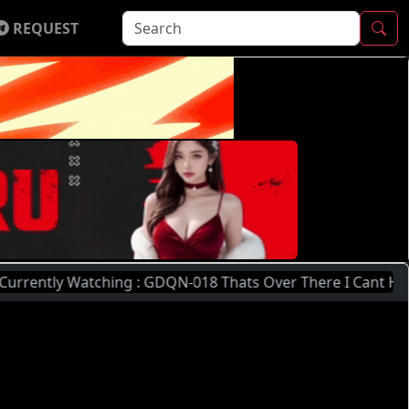
REQUEST
y Watching : GDQN-018 Thats Over There I Cant Help But Mik