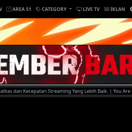
W
AREA 51
CATEGORY
LIVE TV
IKLAN
n Kecepatan Streaming Yang Lebih Baik. | You Are Currentl