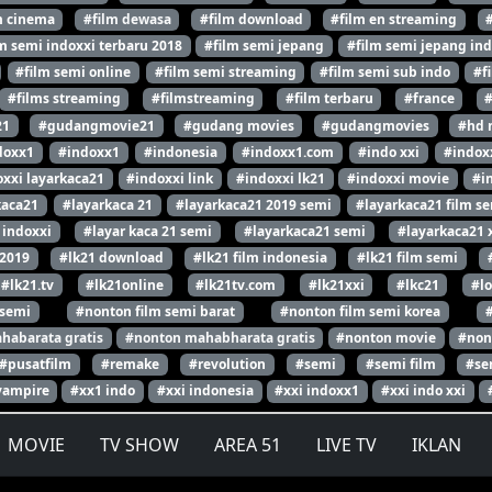
m cinema
#film dewasa
#film download
#film en streaming
m semi indoxxi terbaru 2018
#film semi jepang
#film semi jepang ind
#film semi online
#film semi streaming
#film semi sub indo
#f
#films streaming
#filmstreaming
#film terbaru
#france
21
#gudangmovie21
#gudang movies
#gudangmovies
#hd 
doxx1
#indoxx1
#indonesia
#indoxx1.com
#indo xxi
#indox
xxi layarkaca21
#indoxxi link
#indoxxi lk21
#indoxxi movie
#i
kaca21
#layarkaca 21
#layarkaca21 2019 semi
#layarkaca21 film s
 indoxxi
#layar kaca 21 semi
#layarkaca21 semi
#layarkaca21 
 2019
#lk21 download
#lk21 film indonesia
#lk21 film semi
#lk21.tv
#lk21online
#lk21tv.com
#lk21xxi
#lkc21
#l
 semi
#nonton film semi barat
#nonton film semi korea
habarata gratis
#nonton mahabharata gratis
#nonton movie
#non
#pusatfilm
#remake
#revolution
#semi
#semi film
#se
vampire
#xx1 indo
#xxi indonesia
#xxi indoxx1
#xxi indo xxi
MOVIE
TV SHOW
AREA 51
LIVE TV
IKLAN