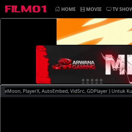
HOME
MOVIE
TV SHO
, PlayerX, AutoEmbed, VidSrc, GDPlayer ) Untuk Kualitas da