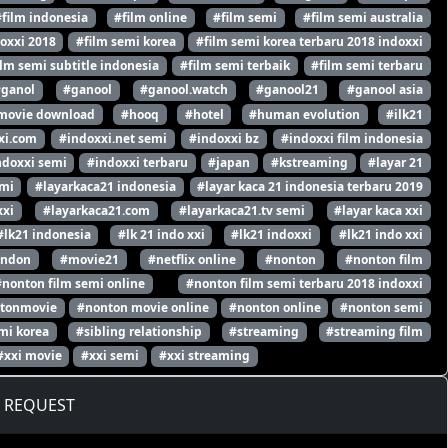
#film indonesia
#film online
#film semi
#film semi australia
oxxi 2018
#film semi korea
#film semi korea terbaru 2018 indoxxi
ilm semi subtitle indonesia
#film semi terbaik
#film semi terbaru
#ganol
#ganool
#ganool.watch
#ganool21
#ganool asia
movie download
#hooq
#hotel
#human evolution
#ilk21
xi.com
#indoxxi.net semi
#indoxxi bz
#indoxxi film indonesia
ndoxxi semi
#indoxxi terbaru
#japan
#kstreaming
#layar 21
emi
#layarkaca21 indonesia
#layar kaca 21 indonesia terbaru 2019
xxi
#layarkaca21.com
#layarkaca21.tv semi
#layar kaca xxi
#lk21 indonesia
#lk 21 indo xxi
#lk21 indoxxi
#lk21 indo xxi
ondon
#movie21
#netflix online
#nonton
#nonton film
#nonton film semi online
#nonton film semi terbaru 2018 indoxxi
tonmovie
#nonton movie online
#nonton online
#nonton semi
mi korea
#sibling relationship
#streaming
#streaming film
#xxi movie
#xxi semi
#xxi streaming
REQUEST