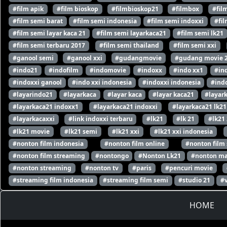
#film apik
#film bioskop
#filmbioskop21
#filmbox
#fil
#film semi barat
#film semi indonesia
#film semi indoxxi
#fil
#film semi layar kaca 21
#film semi layarkaca21
#film semi lk21
#film semi terbaru 2017
#film semi thailand
#film semi xxi
#ganool semi
#ganool xxi
#gudangmovie
#gudang movie 
#indo21
#indofilm
#indomovie
#indoxx
#indo xx1
#in
#indoxxi ganool
#indo xxi indonesia
#indoxxi indonesia
#indo
#layarindo21
#layarkaca
#layar kaca
#layar kaca21
#layar
#layarkaca21 indoxx1
#layarkaca21 indoxxi
#layarkaca21 lk21
#layarkacaxxi
#link indoxxi terbaru
#lk21
#lk 21
#lk21
#lk21 movie
#lk21 semi
#lk21 xxi
#lk21 xxi indonesia
#nonton film indonesia
#nonton film online
#nonton film
#nonton film streaming
#nontongo
#Nonton Lk21
#nonton ma
#nonton streaming
#nonton tv
#paris
#pencuri movie
#streaming film indonesia
#streaming film semi
#studio 21
#
HOME