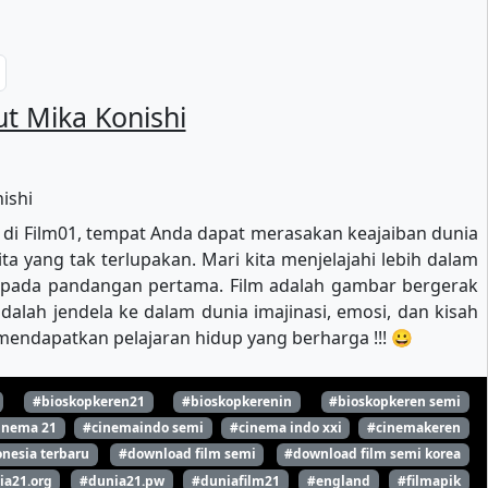
t Mika Konishi
 di Film01, tempat Anda dapat merasakan keajaiban dunia
ta yang tak terlupakan. Mari kita menjelajahi lebih dalam
a pada pandangan pertama. Film adalah gambar bergerak
alah jendela ke dalam dunia imajinasi, emosi, dan kisah
mendapatkan pelajaran hidup yang berharga !!! 😀
#bioskopkeren21
#bioskopkerenin
#bioskopkeren semi
inema 21
#cinemaindo semi
#cinema indo xxi
#cinemakeren
nesia terbaru
#download film semi
#download film semi korea
ia21.org
#dunia21.pw
#duniafilm21
#england
#filmapik