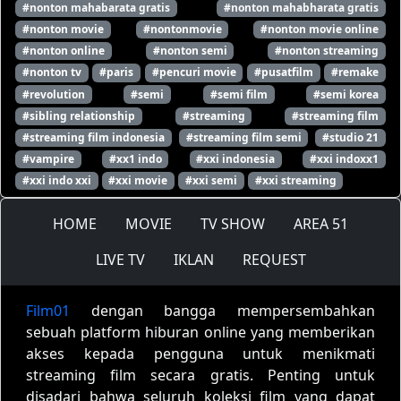
#nonton mahabarata gratis
#nonton mahabharata gratis
#nonton movie
#nontonmovie
#nonton movie online
#nonton online
#nonton semi
#nonton streaming
#nonton tv
#paris
#pencuri movie
#pusatfilm
#remake
#revolution
#semi
#semi film
#semi korea
#sibling relationship
#streaming
#streaming film
#streaming film indonesia
#streaming film semi
#studio 21
#vampire
#xx1 indo
#xxi indonesia
#xxi indoxx1
#xxi indo xxi
#xxi movie
#xxi semi
#xxi streaming
HOME
MOVIE
TV SHOW
AREA 51
LIVE TV
IKLAN
REQUEST
Film01
dengan bangga mempersembahkan
sebuah platform hiburan online yang memberikan
akses kepada pengguna untuk menikmati
streaming film secara gratis. Penting untuk
disadari bahwa seluruh koleksi film yang dapat