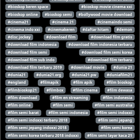
#bioskop keren space
#bioskop movie cinema xxi
#bioskop online
#bioskop semi
#bollywood movie download
#cinema21
#cinema 21
#cinemaindo semi
#cinema indo xxi
#cinemakeren
#daftar hitam
#demon
#disc jockey
#download film
#download film gratis
#download film indonesia
#download film indonesia terbaru
#download film semi
#download film semi korea
#download film sub indo
#download film terbaru
#download film terbaru 2019
#download movie
#dunia 21
#dunia21
#dunia21.org
#dunia21.pw
#duniafilm21
#england
#filmapik
#film apik
#film bioskop
#filmbioskop21
#filmbox
#film cinema
#film dewasa
#film download
#film en streaming
#film indonesia
#film online
#film semi
#film semi australia
#film semi barat
#film semi indonesia
#film semi indoxxi
#film semi indoxxi terbaru 2018
#film semi jepang
#film semi jepang indoxxi 2018
#film semi korea
#film semi korea terbaru 2018 indoxxi
#film semi layar kaca 21