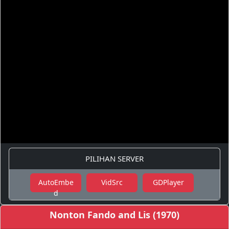
PILIHAN SERVER
AutoEmbe
VidSrc
GDPlayer
d
Nonton Fando and Lis (1970)