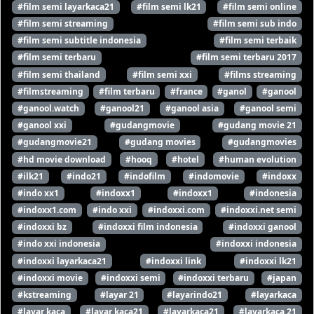
#film semi layarkaca21
#film semi lk21
#film semi online
#film semi streaming
#film semi sub indo
#film semi subtitle indonesia
#film semi terbaik
#film semi terbaru
#film semi terbaru 2017
#film semi thailand
#film semi xxi
#films streaming
#filmstreaming
#film terbaru
#france
#ganol
#ganool
#ganool.watch
#ganool21
#ganool asia
#ganool semi
#ganool xxi
#gudangmovie
#gudang movie 21
#gudangmovie21
#gudang movies
#gudangmovies
#hd movie download
#hooq
#hotel
#human evolution
#ilk21
#indo21
#indofilm
#indomovie
#indoxx
#indo xx1
#indoxx1
#indoxx1
#indonesia
#indoxx1.com
#indo xxi
#indoxxi.com
#indoxxi.net semi
#indoxxi bz
#indoxxi film indonesia
#indoxxi ganool
#indo xxi indonesia
#indoxxi indonesia
#indoxxi layarkaca21
#indoxxi link
#indoxxi lk21
#indoxxi movie
#indoxxi semi
#indoxxi terbaru
#japan
#kstreaming
#layar 21
#layarindo21
#layarkaca
#layar kaca
#layar kaca21
#layarkaca21
#layarkaca 21