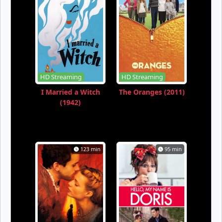
HD Streaming
HD Streaming
I Married a Witch
The Oranges (2011)
(1942)
123 min
95 min