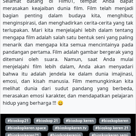
Selamat datang di Film01, tempat Anda dapat
merasakan keajaiban dunia film. Film telah menjadi
bagian penting dalam budaya kita, menghibur,
menginspirasi, dan menghadirkan cerita-cerita yang tak
terlupakan. Mari kita menjelajahi lebih dalam tentang
mengapa film adalah salah satu bentuk seni yang paling
menarik dan mengapa kita semua mencintainya pada
pandangan pertama. Film adalah gambar bergerak yang
ditemani oleh suara. Namun, saat Anda mulai
menjelajahi film lebih dalam, Anda akan menyadari
bahwa itu adalah jendela ke dalam dunia imajinasi,
emosi, dan kisah manusia. Film memungkinkan kita
melihat dunia dari sudut pandang yang berbeda,
merasakan emosi karakter, dan mendapatkan pelajaran
hidup yang berharga !!! 😀
#bioskop21
#bioskop 21
#bioskop keren
#bioskopkeren
#bioskopkeren.space
#bioskopkeren.tv
#bioskop keren 21
#bioskopkeren21
#bioskopkerenin
#bioskopkeren semi