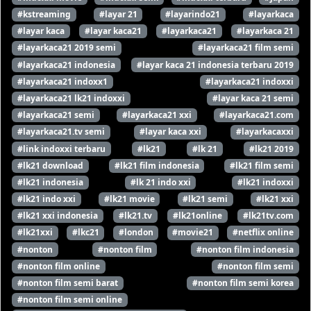
#kstreaming
#layar 21
#layarindo21
#layarkaca
#layar kaca
#layar kaca21
#layarkaca21
#layarkaca 21
#layarkaca21 2019 semi
#layarkaca21 film semi
#layarkaca21 indonesia
#layar kaca 21 indonesia terbaru 2019
#layarkaca21 indoxx1
#layarkaca21 indoxxi
#layarkaca21 lk21 indoxxi
#layar kaca 21 semi
#layarkaca21 semi
#layarkaca21 xxi
#layarkaca21.com
#layarkaca21.tv semi
#layar kaca xxi
#layarkacaxxi
#link indoxxi terbaru
#lk21
#lk 21
#lk21 2019
#lk21 download
#lk21 film indonesia
#lk21 film semi
#lk21 indonesia
#lk 21 indo xxi
#lk21 indoxxi
#lk21 indo xxi
#lk21 movie
#lk21 semi
#lk21 xxi
#lk21 xxi indonesia
#lk21.tv
#lk21online
#lk21tv.com
#lk21xxi
#lkc21
#london
#movie21
#netflix online
#nonton
#nonton film
#nonton film indonesia
#nonton film online
#nonton film semi
#nonton film semi barat
#nonton film semi korea
#nonton film semi online