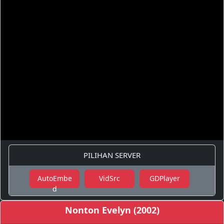
PILIHAN SERVER
AutoEmbe
VidSrc
GDPlayer
d
Nonton Evelyn (2002)