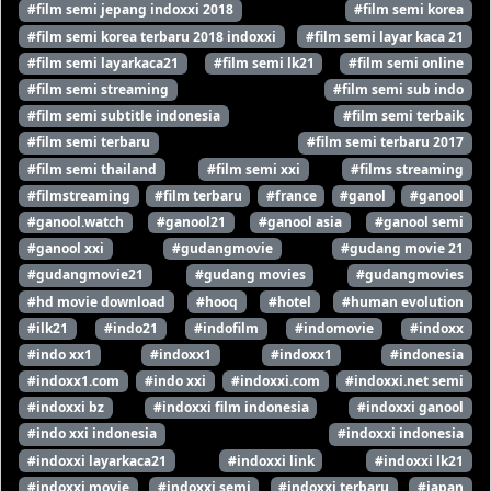
#film semi jepang indoxxi 2018
#film semi korea
#film semi korea terbaru 2018 indoxxi
#film semi layar kaca 21
#film semi layarkaca21
#film semi lk21
#film semi online
#film semi streaming
#film semi sub indo
#film semi subtitle indonesia
#film semi terbaik
#film semi terbaru
#film semi terbaru 2017
#film semi thailand
#film semi xxi
#films streaming
#filmstreaming
#film terbaru
#france
#ganol
#ganool
#ganool.watch
#ganool21
#ganool asia
#ganool semi
#ganool xxi
#gudangmovie
#gudang movie 21
#gudangmovie21
#gudang movies
#gudangmovies
#hd movie download
#hooq
#hotel
#human evolution
#ilk21
#indo21
#indofilm
#indomovie
#indoxx
#indo xx1
#indoxx1
#indoxx1
#indonesia
#indoxx1.com
#indo xxi
#indoxxi.com
#indoxxi.net semi
#indoxxi bz
#indoxxi film indonesia
#indoxxi ganool
#indo xxi indonesia
#indoxxi indonesia
#indoxxi layarkaca21
#indoxxi link
#indoxxi lk21
#indoxxi movie
#indoxxi semi
#indoxxi terbaru
#japan