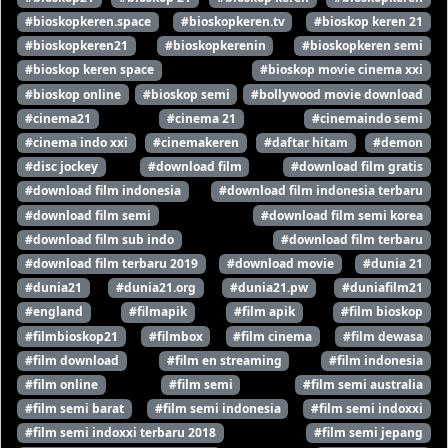
#bioskopkeren.space
#bioskopkeren.tv
#bioskop keren 21
#bioskopkeren21
#bioskopkerenin
#bioskopkeren semi
#bioskop keren space
#bioskop movie cinema xxi
#bioskop online
#bioskop semi
#bollywood movie download
#cinema21
#cinema 21
#cinemaindo semi
#cinema indo xxi
#cinemakeren
#daftar hitam
#demon
#disc jockey
#download film
#download film gratis
#download film indonesia
#download film indonesia terbaru
#download film semi
#download film semi korea
#download film sub indo
#download film terbaru
#download film terbaru 2019
#download movie
#dunia 21
#dunia21
#dunia21.org
#dunia21.pw
#duniafilm21
#england
#filmapik
#film apik
#film bioskop
#filmbioskop21
#filmbox
#film cinema
#film dewasa
#film download
#film en streaming
#film indonesia
#film online
#film semi
#film semi australia
#film semi barat
#film semi indonesia
#film semi indoxxi
#film semi indoxxi terbaru 2018
#film semi jepang