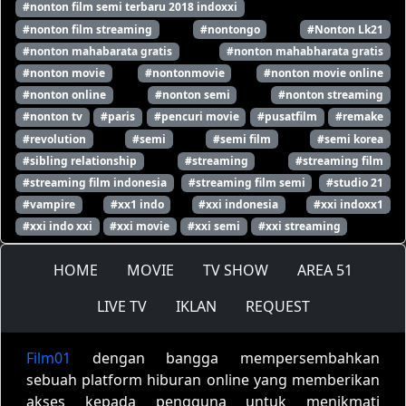
#nonton film semi terbaru 2018 indoxxi
#nonton film streaming
#nontongo
#Nonton Lk21
#nonton mahabarata gratis
#nonton mahabharata gratis
#nonton movie
#nontonmovie
#nonton movie online
#nonton online
#nonton semi
#nonton streaming
#nonton tv
#paris
#pencuri movie
#pusatfilm
#remake
#revolution
#semi
#semi film
#semi korea
#sibling relationship
#streaming
#streaming film
#streaming film indonesia
#streaming film semi
#studio 21
#vampire
#xx1 indo
#xxi indonesia
#xxi indoxx1
#xxi indo xxi
#xxi movie
#xxi semi
#xxi streaming
HOME
MOVIE
TV SHOW
AREA 51
LIVE TV
IKLAN
REQUEST
Film01
dengan bangga mempersembahkan
sebuah platform hiburan online yang memberikan
akses kepada pengguna untuk menikmati