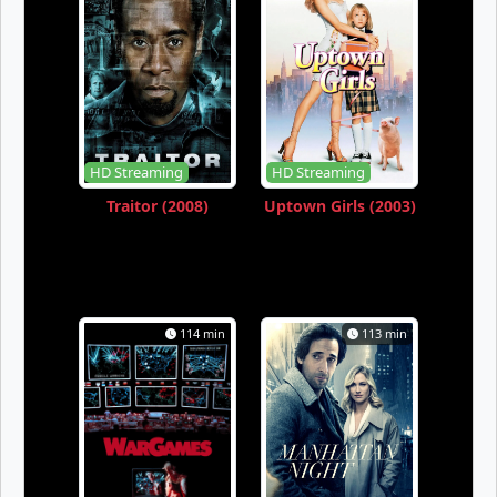
HD Streaming
HD Streaming
Traitor (2008)
Uptown Girls (2003)
114 min
113 min