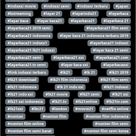
#indoxxi movie
#indoxxi semi
#indoxxi terbaru
#japan
#kstreaming
#layar 21
#layarindo21
#layarkaca
#layar kaca
#layar kaca21
#layarkaca21
#layarkaca 21
#layarkaca21 2019 semi
#layarkaca21 film semi
#layarkaca21 indonesia
#layar kaca 21 indonesia terbaru 2019
#layarkaca21 indoxx1
#layarkaca21 indoxxi
#layarkaca21 lk21 indoxxi
#layar kaca 21 semi
#layarkaca21 semi
#layarkaca21 xxi
#layarkaca21.com
#layarkaca21.tv semi
#layar kaca xxi
#layarkacaxxi
#link indoxxi terbaru
#lk21
#lk 21
#lk21 2019
#lk21 download
#lk21 film indonesia
#lk21 film semi
#lk21 indonesia
#lk 21 indo xxi
#lk21 indoxxi
#lk21 indo xxi
#lk21 movie
#lk21 semi
#lk21 xxi
#lk21 xxi indonesia
#lk21.tv
#lk21online
#lk21tv.com
#lk21xxi
#lkc21
#london
#movie21
#netflix online
#nonton
#nonton film
#nonton film indonesia
#nonton film online
#nonton film semi
#nonton film semi barat
#nonton film semi korea