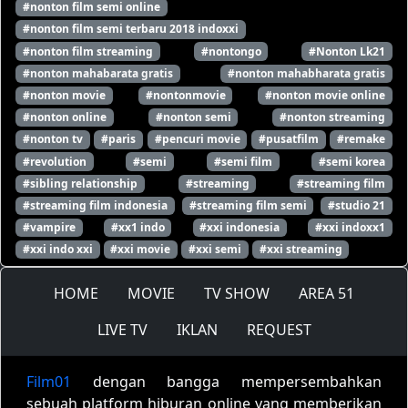
#nonton film semi online
#nonton film semi terbaru 2018 indoxxi
#nonton film streaming
#nontongo
#Nonton Lk21
#nonton mahabarata gratis
#nonton mahabharata gratis
#nonton movie
#nontonmovie
#nonton movie online
#nonton online
#nonton semi
#nonton streaming
#nonton tv
#paris
#pencuri movie
#pusatfilm
#remake
#revolution
#semi
#semi film
#semi korea
#sibling relationship
#streaming
#streaming film
#streaming film indonesia
#streaming film semi
#studio 21
#vampire
#xx1 indo
#xxi indonesia
#xxi indoxx1
#xxi indo xxi
#xxi movie
#xxi semi
#xxi streaming
HOME
MOVIE
TV SHOW
AREA 51
LIVE TV
IKLAN
REQUEST
Film01
dengan bangga mempersembahkan
sebuah platform hiburan online yang memberikan