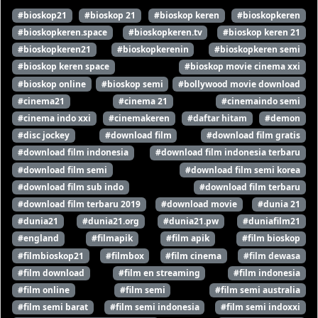
#bioskop21
#bioskop 21
#bioskop keren
#bioskopkeren
#bioskopkeren.space
#bioskopkeren.tv
#bioskop keren 21
#bioskopkeren21
#bioskopkerenin
#bioskopkeren semi
#bioskop keren space
#bioskop movie cinema xxi
#bioskop online
#bioskop semi
#bollywood movie download
#cinema21
#cinema 21
#cinemaindo semi
#cinema indo xxi
#cinemakeren
#daftar hitam
#demon
#disc jockey
#download film
#download film gratis
#download film indonesia
#download film indonesia terbaru
#download film semi
#download film semi korea
#download film sub indo
#download film terbaru
#download film terbaru 2019
#download movie
#dunia 21
#dunia21
#dunia21.org
#dunia21.pw
#duniafilm21
#england
#filmapik
#film apik
#film bioskop
#filmbioskop21
#filmbox
#film cinema
#film dewasa
#film download
#film en streaming
#film indonesia
#film online
#film semi
#film semi australia
#film semi barat
#film semi indonesia
#film semi indoxxi