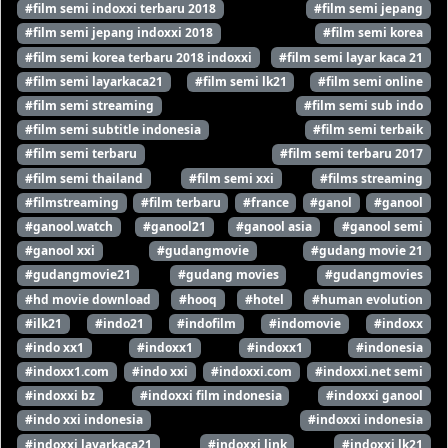
#film semi indoxxi terbaru 2018
#film semi jepang
#film semi jepang indoxxi 2018
#film semi korea
#film semi korea terbaru 2018 indoxxi
#film semi layar kaca 21
#film semi layarkaca21
#film semi lk21
#film semi online
#film semi streaming
#film semi sub indo
#film semi subtitle indonesia
#film semi terbaik
#film semi terbaru
#film semi terbaru 2017
#film semi thailand
#film semi xxi
#films streaming
#filmstreaming
#film terbaru
#france
#ganol
#ganool
#ganool.watch
#ganool21
#ganool asia
#ganool semi
#ganool xxi
#gudangmovie
#gudang movie 21
#gudangmovie21
#gudang movies
#gudangmovies
#hd movie download
#hooq
#hotel
#human evolution
#ilk21
#indo21
#indofilm
#indomovie
#indoxx
#indo xx1
#indoxx1
#indoxx1
#indonesia
#indoxx1.com
#indo xxi
#indoxxi.com
#indoxxi.net semi
#indoxxi bz
#indoxxi film indonesia
#indoxxi ganool
#indo xxi indonesia
#indoxxi indonesia
#indoxxi layarkaca21
#indoxxi link
#indoxxi lk21