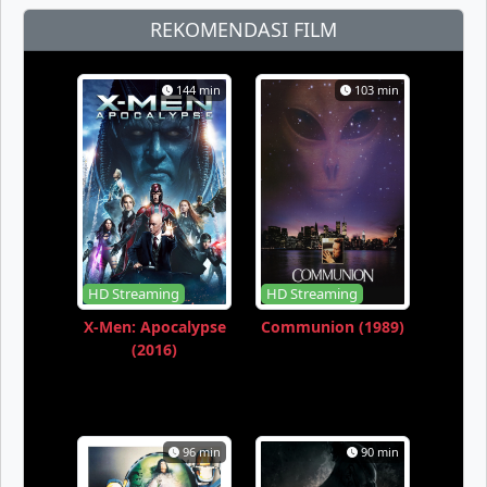
REKOMENDASI FILM
144 min
103 min
HD Streaming
HD Streaming
X-Men: Apocalypse
Communion (1989)
(2016)
96 min
90 min