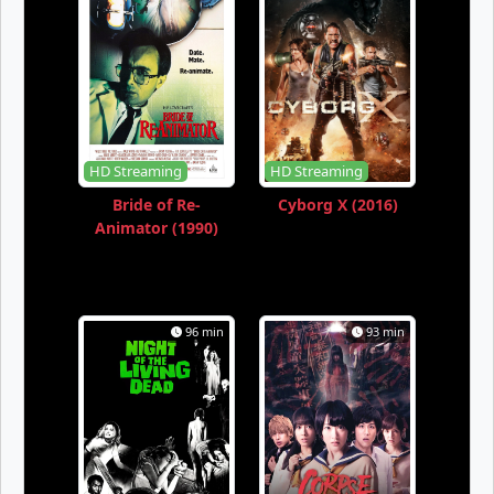
HD Streaming
HD Streaming
Bride of Re-
Cyborg X (2016)
Animator (1990)
96 min
93 min