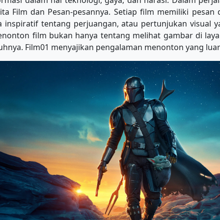
asi dalam hal teknologi, gaya, dan narasi. Dalam perjalan
erita Film dan Pesan-pesannya. Setiap film memiliki pesa
ta inspiratif tentang perjuangan, atau pertunjukan visual
nonton film bukan hanya tentang melihat gambar di layar
hnya. Film01 menyajikan pengalaman menonton yang luar 