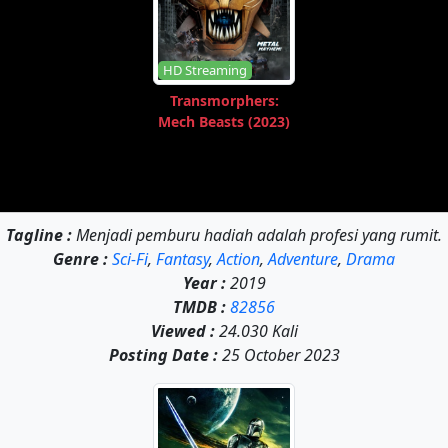
HD Streaming
Transmorphers:
Mech Beasts (2023)
Tagline :
Menjadi pemburu hadiah adalah profesi yang rumit.
Genre :
Sci-Fi
,
Fantasy
,
Action
,
Adventure
,
Drama
Year :
2019
TMDB :
82856
Viewed :
24.030 Kali
Posting Date :
25 October 2023