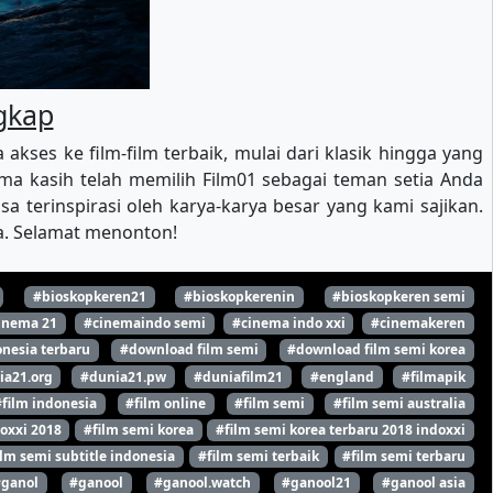
ngkap
es ke film-film terbaik, mulai dari klasik hingga yang
a kasih telah memilih Film01 sebagai teman setia Anda
 terinspirasi oleh karya-karya besar yang kami sajikan.
ya. Selamat menonton!
#bioskopkeren21
#bioskopkerenin
#bioskopkeren semi
inema 21
#cinemaindo semi
#cinema indo xxi
#cinemakeren
nesia terbaru
#download film semi
#download film semi korea
ia21.org
#dunia21.pw
#duniafilm21
#england
#filmapik
#film indonesia
#film online
#film semi
#film semi australia
oxxi 2018
#film semi korea
#film semi korea terbaru 2018 indoxxi
ilm semi subtitle indonesia
#film semi terbaik
#film semi terbaru
#ganol
#ganool
#ganool.watch
#ganool21
#ganool asia