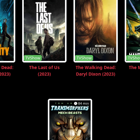
TVShow
TVShow
TVSh
 Dead:
The Last of Us
The Walking Dead:
The 
2023)
(2023)
Daryl Dixon (2023)
84 min