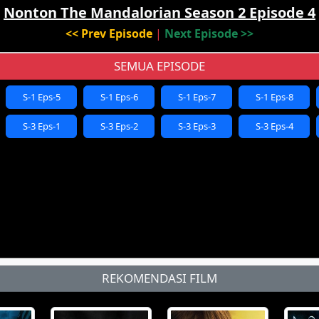
Nonton The Mandalorian Season 2 Episode 4
<< Prev Episode
|
Next Episode >>
SEMUA EPISODE
S-1 Eps-5
S-1 Eps-6
S-1 Eps-7
S-1 Eps-8
S-3 Eps-1
S-3 Eps-2
S-3 Eps-3
S-3 Eps-4
REKOMENDASI FILM