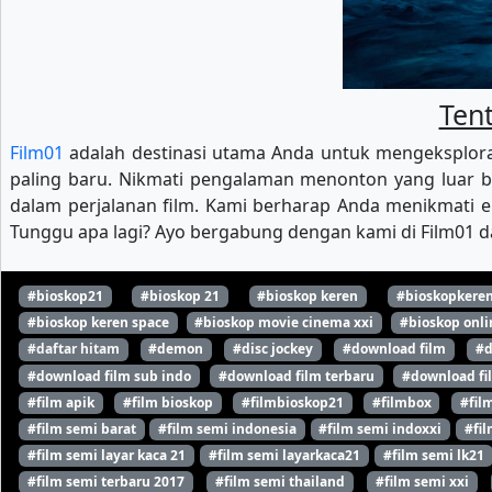
Tent
Film01
adalah destinasi utama Anda untuk mengeksploras
paling baru. Nikmati pengalaman menonton yang luar b
dalam perjalanan film. Kami berharap Anda menikmati ek
Tunggu apa lagi? Ayo bergabung dengan kami di Film01 da
#bioskop21
#bioskop 21
#bioskop keren
#bioskopkere
#bioskop keren space
#bioskop movie cinema xxi
#bioskop onli
#daftar hitam
#demon
#disc jockey
#download film
#d
#download film sub indo
#download film terbaru
#download fi
#film apik
#film bioskop
#filmbioskop21
#filmbox
#fil
#film semi barat
#film semi indonesia
#film semi indoxxi
#fil
#film semi layar kaca 21
#film semi layarkaca21
#film semi lk21
#film semi terbaru 2017
#film semi thailand
#film semi xxi