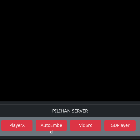
PILIHAN SERVER
PlayerX
AutoEmbe
VidSrc
GDPlayer
d