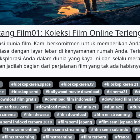
ang Film01: Koleksi Film Online Terle
i dunia film. Kami berkomitmen untuk memberikan Anda aks
iasa dengan layar lebar di kenyamanan rumah Anda. Terim
splorasi Anda dalam dunia yang kaya ini dan selalu merasa
n jadilah bagian dari perjalanan film yang tak ada habisn
n
#bioskopkeren.space
#bioskopkeren.tv
#bioskop keren 21
ne
#bioskop semi
#bollywood movie download
#cinema21
#c
ownload film gratis
#download film indonesia
#download film indo
lm terbaru 2019
#download movie
#dunia 21
#dunia21
#dun
m cinema
#film dewasa
#film download
#film en streaming
m semi indoxxi terbaru 2018
#film semi jepang
#film semi jepang ind
#film semi online
#film semi streaming
#film semi sub indo
#f
#films streaming
#filmstreaming
#film terbaru
#france