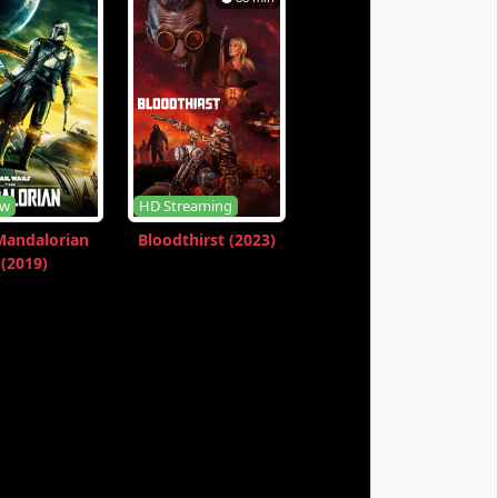
ow
HD Streaming
Mandalorian
Bloodthirst (2023)
(2019)