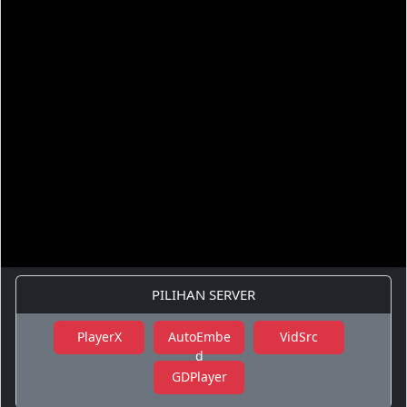
PILIHAN SERVER
PlayerX
AutoEmbe
VidSrc
d
GDPlayer