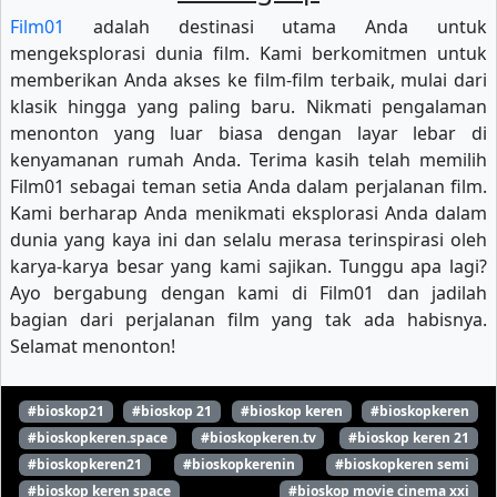
Film01
adalah destinasi utama Anda untuk
mengeksplorasi dunia film. Kami berkomitmen untuk
memberikan Anda akses ke film-film terbaik, mulai dari
klasik hingga yang paling baru. Nikmati pengalaman
menonton yang luar biasa dengan layar lebar di
kenyamanan rumah Anda. Terima kasih telah memilih
Film01 sebagai teman setia Anda dalam perjalanan film.
Kami berharap Anda menikmati eksplorasi Anda dalam
dunia yang kaya ini dan selalu merasa terinspirasi oleh
karya-karya besar yang kami sajikan. Tunggu apa lagi?
Ayo bergabung dengan kami di Film01 dan jadilah
bagian dari perjalanan film yang tak ada habisnya.
Selamat menonton!
#bioskop21
#bioskop 21
#bioskop keren
#bioskopkeren
#bioskopkeren.space
#bioskopkeren.tv
#bioskop keren 21
#bioskopkeren21
#bioskopkerenin
#bioskopkeren semi
#bioskop keren space
#bioskop movie cinema xxi