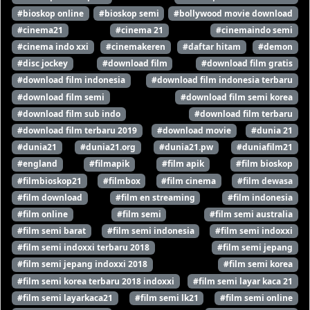
#bioskop online
#bioskop semi
#bollywood movie download
#cinema21
#cinema 21
#cinemaindo semi
#cinema indo xxi
#cinemakeren
#daftar hitam
#demon
#disc jockey
#download film
#download film gratis
#download film indonesia
#download film indonesia terbaru
#download film semi
#download film semi korea
#download film sub indo
#download film terbaru
#download film terbaru 2019
#download movie
#dunia 21
#dunia21
#dunia21.org
#dunia21.pw
#duniafilm21
#england
#filmapik
#film apik
#film bioskop
#filmbioskop21
#filmbox
#film cinema
#film dewasa
#film download
#film en streaming
#film indonesia
#film online
#film semi
#film semi australia
#film semi barat
#film semi indonesia
#film semi indoxxi
#film semi indoxxi terbaru 2018
#film semi jepang
#film semi jepang indoxxi 2018
#film semi korea
#film semi korea terbaru 2018 indoxxi
#film semi layar kaca 21
#film semi layarkaca21
#film semi lk21
#film semi online