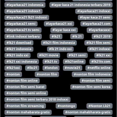
#layarkaca21 indonesia
#layar kaca 21 indonesia terbaru 2019
#layarkaca21 indoxx1
#layarkaca21 indoxxi
#layarkaca21 lk21 indoxxi
#layar kaca 21 semi
#layarkaca21 semi
#layarkaca21 xxi
#layarkaca21.com
#layarkaca21.tv semi
#layar kaca xxi
#layarkacaxxi
#link indoxxi terbaru
#lk21
#lk 21
#lk21 2019
#lk21 download
#lk21 film indonesia
#lk21 film semi
#lk21 indonesia
#lk 21 indo xxi
#lk21 indoxxi
#lk21 indo xxi
#lk21 movie
#lk21 semi
#lk21 xxi
#lk21 xxi indonesia
#lk21.tv
#lk21online
#lk21tv.com
#lk21xxi
#lkc21
#london
#movie21
#netflix online
#nonton
#nonton film
#nonton film indonesia
#nonton film online
#nonton film semi
#nonton film semi barat
#nonton film semi korea
#nonton film semi online
#nonton film semi terbaru 2018 indoxxi
#nonton film streaming
#nontongo
#Nonton Lk21
#nonton mahabarata gratis
#nonton mahabharata gratis