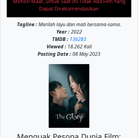
Mohon Maaf, untuk Saat Ini Tidak Ada Film Yang
Dapat Direkomendasikan
Tagline :
Marilah layu dan mati bersama-sama.
Year :
2022
TMDB :
136283
Viewed :
18.262 Kali
Posting Date :
08 May 2023
Menguak Pesona Dunia Film: