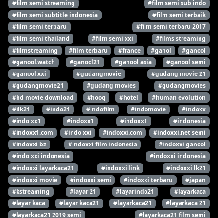
#film semi streaming
#film semi sub indo
#film semi subtitle indonesia
#film semi terbaik
#film semi terbaru
#film semi terbaru 2017
#film semi thailand
#film semi xxi
#films streaming
#filmstreaming
#film terbaru
#france
#ganol
#ganool
#ganool.watch
#ganool21
#ganool asia
#ganool semi
#ganool xxi
#gudangmovie
#gudang movie 21
#gudangmovie21
#gudang movies
#gudangmovies
#hd movie download
#hooq
#hotel
#human evolution
#ilk21
#indo21
#indofilm
#indomovie
#indoxx
#indo xx1
#indoxx1
#indoxx1
#indonesia
#indoxx1.com
#indo xxi
#indoxxi.com
#indoxxi.net semi
#indoxxi bz
#indoxxi film indonesia
#indoxxi ganool
#indo xxi indonesia
#indoxxi indonesia
#indoxxi layarkaca21
#indoxxi link
#indoxxi lk21
#indoxxi movie
#indoxxi semi
#indoxxi terbaru
#japan
#kstreaming
#layar 21
#layarindo21
#layarkaca
#layar kaca
#layar kaca21
#layarkaca21
#layarkaca 21
#layarkaca21 2019 semi
#layarkaca21 film semi