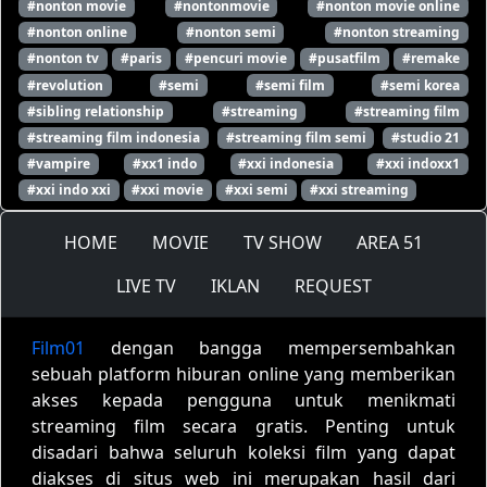
#nonton movie
#nontonmovie
#nonton movie online
#nonton online
#nonton semi
#nonton streaming
#nonton tv
#paris
#pencuri movie
#pusatfilm
#remake
#revolution
#semi
#semi film
#semi korea
#sibling relationship
#streaming
#streaming film
#streaming film indonesia
#streaming film semi
#studio 21
#vampire
#xx1 indo
#xxi indonesia
#xxi indoxx1
#xxi indo xxi
#xxi movie
#xxi semi
#xxi streaming
HOME
MOVIE
TV SHOW
AREA 51
LIVE TV
IKLAN
REQUEST
Film01
dengan bangga mempersembahkan
sebuah platform hiburan online yang memberikan
akses kepada pengguna untuk menikmati
streaming film secara gratis. Penting untuk
disadari bahwa seluruh koleksi film yang dapat
diakses di situs web ini merupakan hasil dari