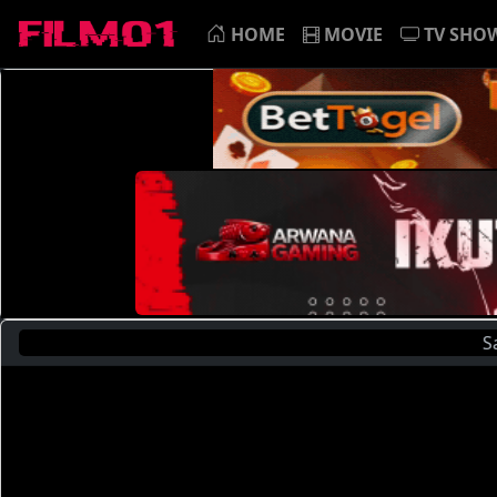
HOME
MOVIE
TV SHO
Saat Ini An