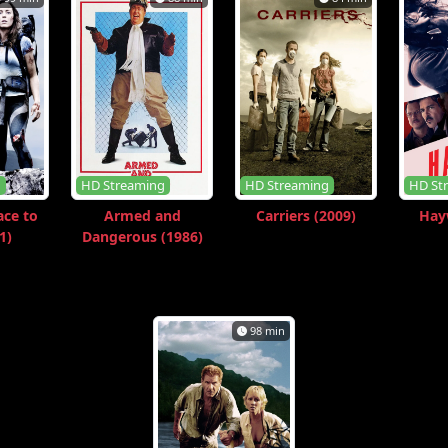
g
HD Streaming
HD Streaming
HD St
ace to
Armed and
Carriers (2009)
Hayw
1)
Dangerous (1986)
98 min