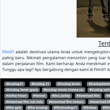
Tent
Film01
adalah destinasi utama Anda untuk mengeksploras
paling baru. Nikmati pengalaman menonton yang luar b
dalam perjalanan film. Kami berharap Anda menikmati ek
Tunggu apa lagi? Ayo bergabung dengan kami di Film01 da
#bioskop21
#bioskop 21
#bioskop keren
#bioskopkere
#bioskop keren space
#bioskop movie cinema xxi
#bioskop onli
#daftar hitam
#demon
#disc jockey
#download film
#d
#download film sub indo
#download film terbaru
#download fi
#film apik
#film bioskop
#filmbioskop21
#filmbox
#fil