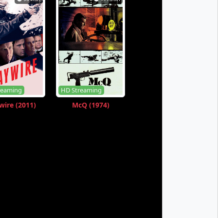
reaming
HD Streaming
ire (2011)
McQ (1974)