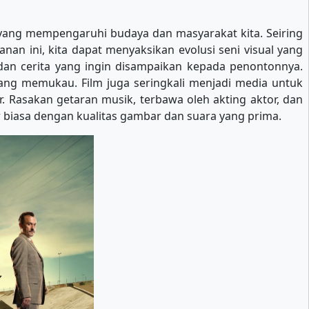
 yang mempengaruhi budaya dan masyarakat kita. Seiring
an ini, kita dapat menyaksikan evolusi seni visual yang
n dan cerita yang ingin disampaikan kepada penontonnya.
 yang memukau. Film juga seringkali menjadi media untuk
. Rasakan getaran musik, terbawa oleh akting aktor, dan
biasa dengan kualitas gambar dan suara yang prima.