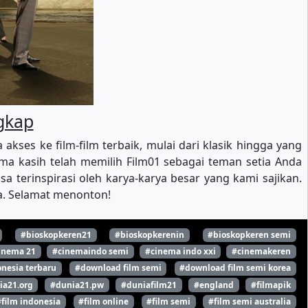
ngkap
es ke film-film terbaik, mulai dari klasik hingga yang
a kasih telah memilih Film01 sebagai teman setia Anda
 terinspirasi oleh karya-karya besar yang kami sajikan.
ya. Selamat menonton!
#bioskopkeren21
#bioskopkerenin
#bioskopkeren semi
inema 21
#cinemaindo semi
#cinema indo xxi
#cinemakeren
nesia terbaru
#download film semi
#download film semi korea
ia21.org
#dunia21.pw
#duniafilm21
#england
#filmapik
#film indonesia
#film online
#film semi
#film semi australia