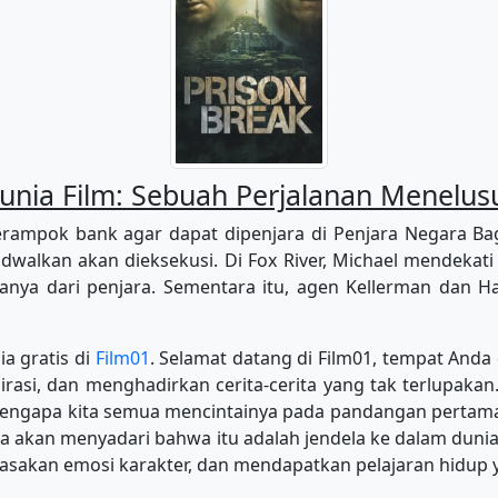
ia Film: Sebuah Perjalanan Menelusur
merampok bank agar dapat dipenjara di Penjara Negara Bag
jadwalkan akan dieksekusi. Di Fox River, Michael mendek
ya dari penjara. Sementara itu, agen Kellerman dan Hal
ia gratis di
Film01
. Selamat datang di Film01, tempat Anda
rasi, dan menghadirkan cerita-cerita yang tak terlupakan.
 mengapa kita semua mencintainya pada pandangan pertama.
da akan menyadari bahwa itu adalah jendela ke dalam duni
asakan emosi karakter, dan mendapatkan pelajaran hidup y