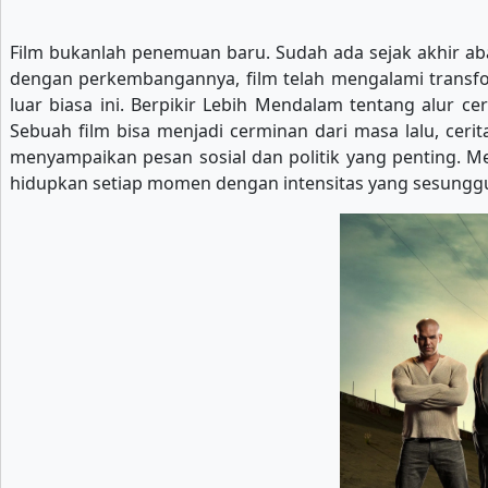
Film bukanlah penemuan baru. Sudah ada sejak akhir ab
dengan perkembangannya, film telah mengalami transform
luar biasa ini. Berpikir Lebih Mendalam tentang alur c
Sebuah film bisa menjadi cerminan dari masa lalu, ceri
menyampaikan pesan sosial dan politik yang penting. Me
hidupkan setiap momen dengan intensitas yang sesunggu