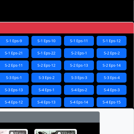
S-1 Eps-9
S-1 Eps-10
S-1 Eps-11
S-1 Eps-12
S-1 Eps-21
S-1 Eps-22
S-2 Eps-1
S-2 Eps-2
S-2 Eps-11
S-2 Eps-12
S-2 Eps-13
S-2 Eps-14
S-3 Eps-1
S-3 Eps-2
S-3 Eps-3
S-3 Eps-4
S-3 Eps-13
S-4 Eps-1
S-4 Eps-2
S-4 Eps-3
S-4 Eps-12
S-4 Eps-13
S-4 Eps-14
S-4 Eps-15
S-5 Eps-2
S-5 Eps-3
S-5 Eps-4
S-5 Eps-5
93 min
111 min