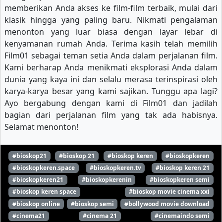
memberikan Anda akses ke film-film terbaik, mulai dari
klasik hingga yang paling baru. Nikmati pengalaman
menonton yang luar biasa dengan layar lebar di
kenyamanan rumah Anda. Terima kasih telah memilih
Film01 sebagai teman setia Anda dalam perjalanan film.
Kami berharap Anda menikmati eksplorasi Anda dalam
dunia yang kaya ini dan selalu merasa terinspirasi oleh
karya-karya besar yang kami sajikan. Tunggu apa lagi?
Ayo bergabung dengan kami di Film01 dan jadilah
bagian dari perjalanan film yang tak ada habisnya.
Selamat menonton!
#bioskop21
#bioskop 21
#bioskop keren
#bioskopkeren
#bioskopkeren.space
#bioskopkeren.tv
#bioskop keren 21
#bioskopkeren21
#bioskopkerenin
#bioskopkeren semi
#bioskop keren space
#bioskop movie cinema xxi
#bioskop online
#bioskop semi
#bollywood movie download
#cinema21
#cinema 21
#cinemaindo semi