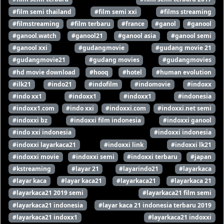
#film semi thailand
#film semi xxi
#films streaming
#filmstreaming
#film terbaru
#france
#ganol
#ganool
#ganool.watch
#ganool21
#ganool asia
#ganool semi
#ganool xxi
#gudangmovie
#gudang movie 21
#gudangmovie21
#gudang movies
#gudangmovies
#hd movie download
#hooq
#hotel
#human evolution
#ilk21
#indo21
#indofilm
#indomovie
#indoxx
#indo xx1
#indoxx1
#indoxx1
#indonesia
#indoxx1.com
#indo xxi
#indoxxi.com
#indoxxi.net semi
#indoxxi bz
#indoxxi film indonesia
#indoxxi ganool
#indo xxi indonesia
#indoxxi indonesia
#indoxxi layarkaca21
#indoxxi link
#indoxxi lk21
#indoxxi movie
#indoxxi semi
#indoxxi terbaru
#japan
#kstreaming
#layar 21
#layarindo21
#layarkaca
#layar kaca
#layar kaca21
#layarkaca21
#layarkaca 21
#layarkaca21 2019 semi
#layarkaca21 film semi
#layarkaca21 indonesia
#layar kaca 21 indonesia terbaru 2019
#layarkaca21 indoxx1
#layarkaca21 indoxxi