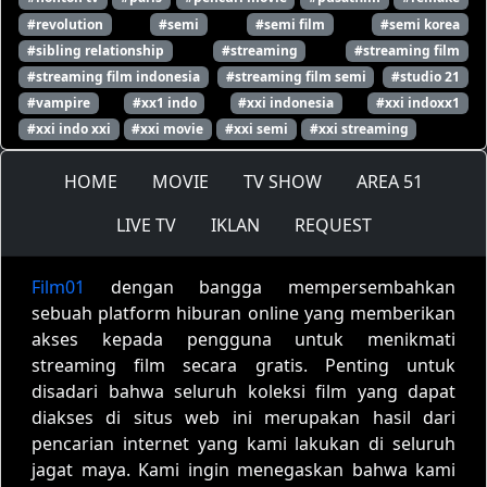
#revolution
#semi
#semi film
#semi korea
#sibling relationship
#streaming
#streaming film
#streaming film indonesia
#streaming film semi
#studio 21
#vampire
#xx1 indo
#xxi indonesia
#xxi indoxx1
#xxi indo xxi
#xxi movie
#xxi semi
#xxi streaming
HOME
MOVIE
TV SHOW
AREA 51
LIVE TV
IKLAN
REQUEST
Film01
dengan bangga mempersembahkan
sebuah platform hiburan online yang memberikan
akses kepada pengguna untuk menikmati
streaming film secara gratis. Penting untuk
disadari bahwa seluruh koleksi film yang dapat
diakses di situs web ini merupakan hasil dari
pencarian internet yang kami lakukan di seluruh
jagat maya. Kami ingin menegaskan bahwa kami