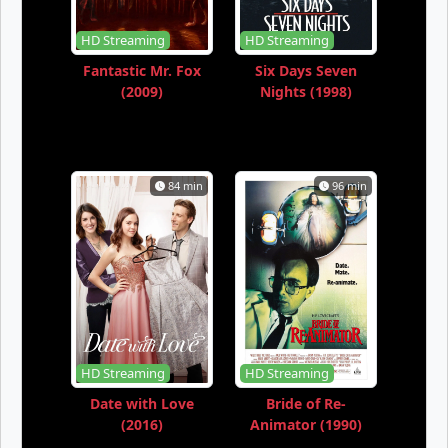
HD Streaming
HD Streaming
Fantastic Mr. Fox
Six Days Seven
(2009)
Nights (1998)
84 min
96 min
HD Streaming
HD Streaming
Date with Love
Bride of Re-
(2016)
Animator (1990)