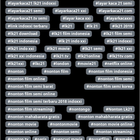
#layarkaca21 lk21 indoxxi
#layar kaca 21 semi
#layarkaca21 semi
#layarkaca21 xxi
#layarkaca21.com
#layarkaca21.tv semi
#layar kaca xxi
#layarkacaxxi
#link indoxxi terbaru
#lk21
#lk 21
#lk21 2019
#lk21 download
#lk21 film indonesia
#lk21 film semi
#lk21 indonesia
#lk 21 indo xxi
#lk21 indoxxi
#lk21 indo xxi
#lk21 movie
#lk21 semi
#lk21 xxi
#lk21 xxi indonesia
#lk21.tv
#lk21online
#lk21tv.com
#lk21xxi
#lkc21
#london
#movie21
#netflix online
#nonton
#nonton film
#nonton film indonesia
#nonton film online
#nonton film semi
#nonton film semi barat
#nonton film semi korea
#nonton film semi online
#nonton film semi terbaru 2018 indoxxi
#nonton film streaming
#nontongo
#Nonton Lk21
#nonton mahabarata gratis
#nonton mahabharata gratis
#nonton movie
#nontonmovie
#nonton movie online
#nonton online
#nonton semi
#nonton streaming
#nonton tv
#paris
#pencuri movie
#pusatfilm
#remake