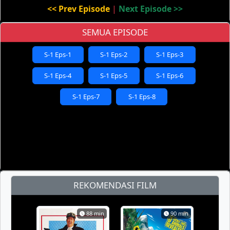
<< Prev Episode
|
Next Episode >>
SEMUA EPISODE
S-1 Eps-1
S-1 Eps-2
S-1 Eps-3
S-1 Eps-4
S-1 Eps-5
S-1 Eps-6
S-1 Eps-7
S-1 Eps-8
REKOMENDASI FILM
88 min
90 min