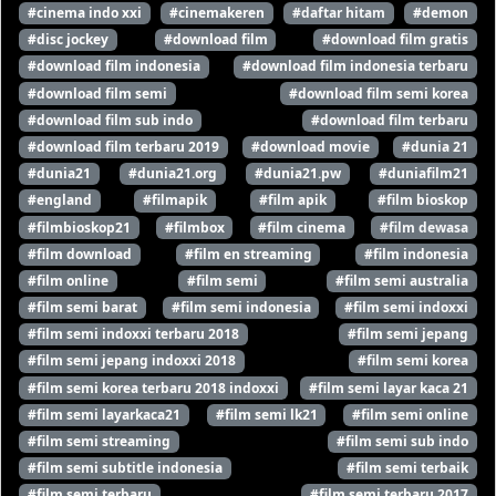
#cinema indo xxi
#cinemakeren
#daftar hitam
#demon
#disc jockey
#download film
#download film gratis
#download film indonesia
#download film indonesia terbaru
#download film semi
#download film semi korea
#download film sub indo
#download film terbaru
#download film terbaru 2019
#download movie
#dunia 21
#dunia21
#dunia21.org
#dunia21.pw
#duniafilm21
#england
#filmapik
#film apik
#film bioskop
#filmbioskop21
#filmbox
#film cinema
#film dewasa
#film download
#film en streaming
#film indonesia
#film online
#film semi
#film semi australia
#film semi barat
#film semi indonesia
#film semi indoxxi
#film semi indoxxi terbaru 2018
#film semi jepang
#film semi jepang indoxxi 2018
#film semi korea
#film semi korea terbaru 2018 indoxxi
#film semi layar kaca 21
#film semi layarkaca21
#film semi lk21
#film semi online
#film semi streaming
#film semi sub indo
#film semi subtitle indonesia
#film semi terbaik
#film semi terbaru
#film semi terbaru 2017