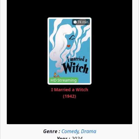
74 min
HD Streaming
I Married a Witch
(1942)
Genre :
Comedy
,
Drama
Year :
2024