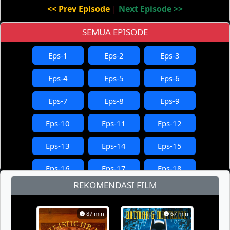
<< Prev Episode
|
Next Episode >>
SEMUA EPISODE
Eps-1
Eps-2
Eps-3
Eps-4
Eps-5
Eps-6
Eps-7
Eps-8
Eps-9
Eps-10
Eps-11
Eps-12
Eps-13
Eps-14
Eps-15
Eps-16
Eps-17
Eps-18
REKOMENDASI FILM
Eps-19
Eps-20
Eps-21
Eps-22
Eps-23
Eps-24
87 min
67 min