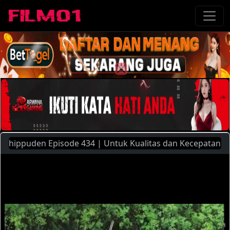
puden Episode 434 | Untuk Kualitas dan Kecepatan Streamin