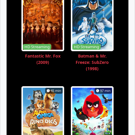
Eps-25
Eps-26
Eps-27
Eps-28
Eps-29
Eps-30
Eps-31
Eps-32
Eps-33
Eps-34
Eps-35
Eps-36
HD Streaming
HD Streaming
Fantastic Mr. Fox
Batman & Mr.
Eps-37
Eps-38
Eps-39
(2009)
Freeze: SubZero
(1998)
Eps-40
Eps-41
Eps-42
Eps-43
Eps-44
Eps-45
45 min
97 min
Eps-46
Eps-47
Eps-48
Eps-49
Eps-50
Eps-51
Eps-52
Eps-53
Eps-54