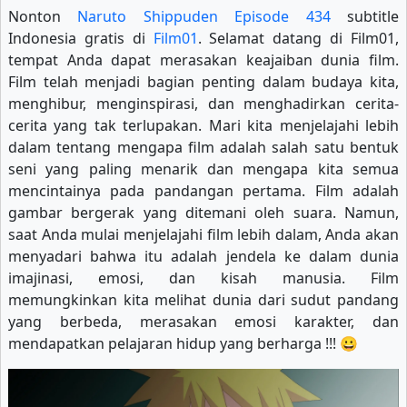
Nonton
Naruto Shippuden Episode 434
subtitle
Eps-148
Eps-149
Eps-150
Indonesia gratis di
Film01
. Selamat datang di Film01,
tempat Anda dapat merasakan keajaiban dunia film.
Eps-151
Eps-152
Eps-153
Film telah menjadi bagian penting dalam budaya kita,
Eps-154
Eps-155
Eps-156
menghibur, menginspirasi, dan menghadirkan cerita-
cerita yang tak terlupakan. Mari kita menjelajahi lebih
Eps-157
Eps-158
Eps-159
dalam tentang mengapa film adalah salah satu bentuk
seni yang paling menarik dan mengapa kita semua
Eps-160
Eps-161
Eps-162
mencintainya pada pandangan pertama. Film adalah
gambar bergerak yang ditemani oleh suara. Namun,
Eps-163
Eps-164
Eps-165
saat Anda mulai menjelajahi film lebih dalam, Anda akan
menyadari bahwa itu adalah jendela ke dalam dunia
Eps-166
Eps-167
Eps-168
imajinasi, emosi, dan kisah manusia. Film
memungkinkan kita melihat dunia dari sudut pandang
Eps-169
Eps-170
Eps-171
yang berbeda, merasakan emosi karakter, dan
Eps-172
Eps-173
Eps-174
mendapatkan pelajaran hidup yang berharga !!! 😀
Eps-175
Eps-176
Eps-177