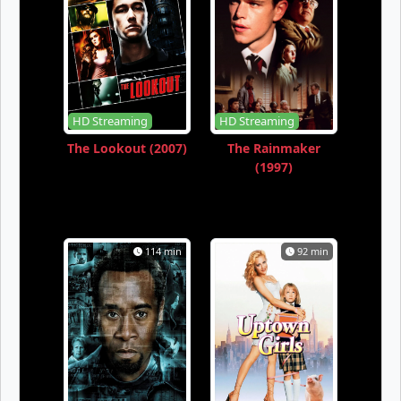
S-2 Eps-20
S-2 Eps-21
HD Streaming
HD Streaming
The Lookout (2007)
The Rainmaker
(1997)
114 min
92 min