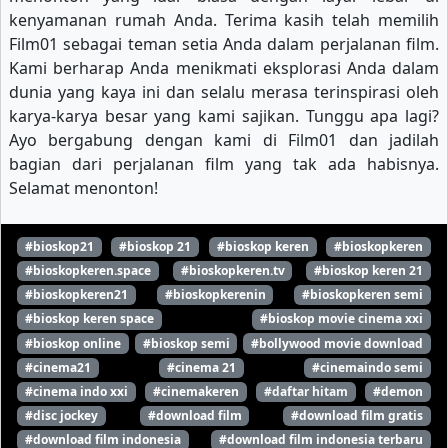
kenyamanan rumah Anda. Terima kasih telah memilih
Film01 sebagai teman setia Anda dalam perjalanan film.
Kami berharap Anda menikmati eksplorasi Anda dalam
dunia yang kaya ini dan selalu merasa terinspirasi oleh
karya-karya besar yang kami sajikan. Tunggu apa lagi?
Ayo bergabung dengan kami di Film01 dan jadilah
bagian dari perjalanan film yang tak ada habisnya.
Selamat menonton!
#bioskop21
#bioskop 21
#bioskop keren
#bioskopkeren
#bioskopkeren.space
#bioskopkeren.tv
#bioskop keren 21
#bioskopkeren21
#bioskopkerenin
#bioskopkeren semi
#bioskop keren space
#bioskop movie cinema xxi
#bioskop online
#bioskop semi
#bollywood movie download
#cinema21
#cinema 21
#cinemaindo semi
#cinema indo xxi
#cinemakeren
#daftar hitam
#demon
#disc jockey
#download film
#download film gratis
#download film indonesia
#download film indonesia terbaru