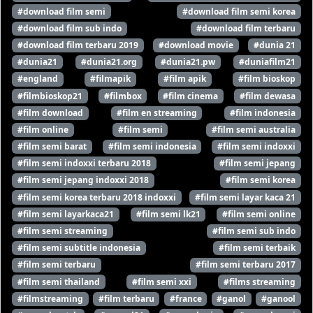
#download film semi
#download film semi korea
#download film sub indo
#download film terbaru
#download film terbaru 2019
#download movie
#dunia 21
#dunia21
#dunia21.org
#dunia21.pw
#duniafilm21
#england
#filmapik
#film apik
#film bioskop
#filmbioskop21
#filmbox
#film cinema
#film dewasa
#film download
#film en streaming
#film indonesia
#film online
#film semi
#film semi australia
#film semi barat
#film semi indonesia
#film semi indoxxi
#film semi indoxxi terbaru 2018
#film semi jepang
#film semi jepang indoxxi 2018
#film semi korea
#film semi korea terbaru 2018 indoxxi
#film semi layar kaca 21
#film semi layarkaca21
#film semi lk21
#film semi online
#film semi streaming
#film semi sub indo
#film semi subtitle indonesia
#film semi terbaik
#film semi terbaru
#film semi terbaru 2017
#film semi thailand
#film semi xxi
#films streaming
#filmstreaming
#film terbaru
#france
#ganol
#ganool