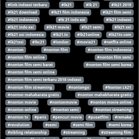
#link indoxxi terbaru
#lk21
#lk 21
#lk21 2019
#lk21 download
#lk21 film indonesia
#lk21 film semi
#lk21 indonesia
#lk 21 indo xxi
#lk21 indoxxi
#lk21 indo xxi
#lk21 movie
#lk21 semi
#lk21 xxi
#lk21 xxi indonesia
#lk21.tv
#lk21online
#lk21tv.com
#lk21xxi
#lkc21
#london
#movie21
#netflix online
#nonton
#nonton film
#nonton film indonesia
#nonton film online
#nonton film semi
#nonton film semi barat
#nonton film semi korea
#nonton film semi online
#nonton film semi terbaru 2018 indoxxi
#nonton film streaming
#nontongo
#Nonton Lk21
#nonton mahabarata gratis
#nonton mahabharata gratis
#nonton movie
#nontonmovie
#nonton movie online
#nonton online
#nonton semi
#nonton streaming
#nonton tv
#paris
#pencuri movie
#pusatfilm
#remake
#revolution
#semi
#semi film
#semi korea
#sibling relationship
#streaming
#streaming film