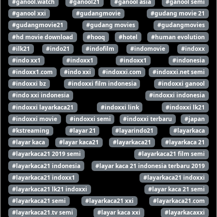
#ganool.watch
#ganool21
#ganool asia
#ganool semi
#ganool xxi
#gudangmovie
#gudang movie 21
#gudangmovie21
#gudang movies
#gudangmovies
#hd movie download
#hooq
#hotel
#human evolution
#ilk21
#indo21
#indofilm
#indomovie
#indoxx
#indo xx1
#indoxx1
#indoxx1
#indonesia
#indoxx1.com
#indo xxi
#indoxxi.com
#indoxxi.net semi
#indoxxi bz
#indoxxi film indonesia
#indoxxi ganool
#indo xxi indonesia
#indoxxi indonesia
#indoxxi layarkaca21
#indoxxi link
#indoxxi lk21
#indoxxi movie
#indoxxi semi
#indoxxi terbaru
#japan
#kstreaming
#layar 21
#layarindo21
#layarkaca
#layar kaca
#layar kaca21
#layarkaca21
#layarkaca 21
#layarkaca21 2019 semi
#layarkaca21 film semi
#layarkaca21 indonesia
#layar kaca 21 indonesia terbaru 2019
#layarkaca21 indoxx1
#layarkaca21 indoxxi
#layarkaca21 lk21 indoxxi
#layar kaca 21 semi
#layarkaca21 semi
#layarkaca21 xxi
#layarkaca21.com
#layarkaca21.tv semi
#layar kaca xxi
#layarkacaxxi