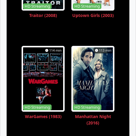
HD Streaming
HD Streaming
Traitor (2008)
Uptown Girls (2003)
114 min
113 min
HD Streaming
HD Streaming
WarGames (1983)
Manhattan Night
(2016)