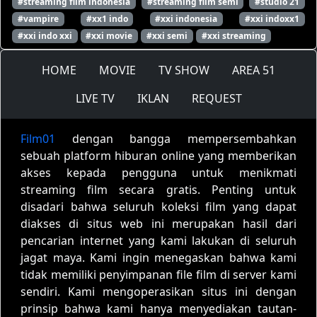
#streaming film indonesia
#streaming film semi
#studio 21
#vampire
#xx1 indo
#xxi indonesia
#xxi indoxx1
#xxi indo xxi
#xxi movie
#xxi semi
#xxi streaming
HOME
MOVIE
TV SHOW
AREA 51
LIVE TV
IKLAN
REQUEST
Film01
dengan bangga mempersembahkan
sebuah platform hiburan online yang memberikan
akses kepada pengguna untuk menikmati
streaming film secara gratis. Penting untuk
disadari bahwa seluruh koleksi film yang dapat
diakses di situs web ini merupakan hasil dari
pencarian internet yang kami lakukan di seluruh
jagat maya. Kami ingin menegaskan bahwa kami
tidak memiliki penyimpanan file film di server kami
sendiri. Kami mengoperasikan situs ini dengan
prinsip bahwa kami hanya menyediakan tautan-