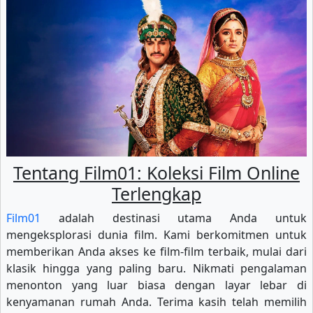
Eps-178
Eps-179
Eps-180
Eps-181
Eps-182
Eps-183
Eps-184
Eps-185
Eps-186
Eps-187
Eps-188
Eps-189
Eps-190
Eps-191
Eps-192
Eps-193
Eps-194
Eps-195
Tentang Film01: Koleksi Film Online
Terlengkap
Eps-196
Eps-197
Eps-198
Film01
adalah destinasi utama Anda untuk
Eps-199
Eps-200
Eps-201
mengeksplorasi dunia film. Kami berkomitmen untuk
memberikan Anda akses ke film-film terbaik, mulai dari
Eps-202
Eps-203
Eps-204
klasik hingga yang paling baru. Nikmati pengalaman
menonton yang luar biasa dengan layar lebar di
Eps-205
Eps-206
Eps-207
kenyamanan rumah Anda. Terima kasih telah memilih