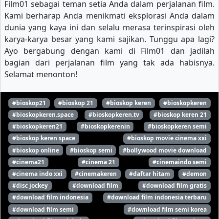
Film01 sebagai teman setia Anda dalam perjalanan film.
Eps-208
Eps-209
Eps-210
Kami berharap Anda menikmati eksplorasi Anda dalam
Eps-211
Eps-212
Eps-213
dunia yang kaya ini dan selalu merasa terinspirasi oleh
karya-karya besar yang kami sajikan. Tunggu apa lagi?
Eps-214
Eps-215
Eps-216
Ayo bergabung dengan kami di Film01 dan jadilah
bagian dari perjalanan film yang tak ada habisnya.
Eps-217
Eps-218
Eps-219
Selamat menonton!
Eps-220
Eps-221
Eps-222
#bioskop21
#bioskop 21
#bioskop keren
#bioskopkeren
Eps-223
Eps-224
Eps-225
#bioskopkeren.space
#bioskopkeren.tv
#bioskop keren 21
#bioskopkeren21
#bioskopkerenin
#bioskopkeren semi
Eps-226
Eps-227
Eps-228
#bioskop keren space
#bioskop movie cinema xxi
#bioskop online
#bioskop semi
#bollywood movie download
Eps-229
Eps-230
Eps-231
#cinema21
#cinema 21
#cinemaindo semi
#cinema indo xxi
#cinemakeren
#daftar hitam
#demon
Eps-232
Eps-233
Eps-234
#disc jockey
#download film
#download film gratis
Eps-235
Eps-236
Eps-237
#download film indonesia
#download film indonesia terbaru
#download film semi
#download film semi korea