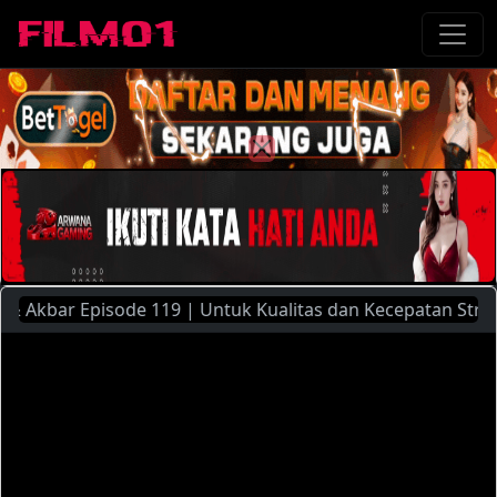
bar Episode 119 | Untuk Kualitas dan Kecepatan Streaming 