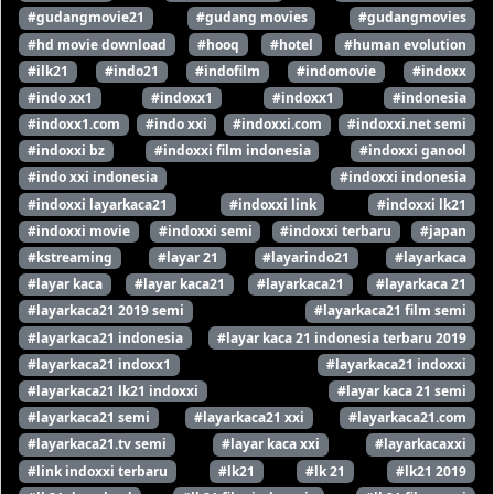
#gudangmovie21
#gudang movies
#gudangmovies
#hd movie download
#hooq
#hotel
#human evolution
#ilk21
#indo21
#indofilm
#indomovie
#indoxx
#indo xx1
#indoxx1
#indoxx1
#indonesia
#indoxx1.com
#indo xxi
#indoxxi.com
#indoxxi.net semi
#indoxxi bz
#indoxxi film indonesia
#indoxxi ganool
#indo xxi indonesia
#indoxxi indonesia
#indoxxi layarkaca21
#indoxxi link
#indoxxi lk21
#indoxxi movie
#indoxxi semi
#indoxxi terbaru
#japan
#kstreaming
#layar 21
#layarindo21
#layarkaca
#layar kaca
#layar kaca21
#layarkaca21
#layarkaca 21
#layarkaca21 2019 semi
#layarkaca21 film semi
#layarkaca21 indonesia
#layar kaca 21 indonesia terbaru 2019
#layarkaca21 indoxx1
#layarkaca21 indoxxi
#layarkaca21 lk21 indoxxi
#layar kaca 21 semi
#layarkaca21 semi
#layarkaca21 xxi
#layarkaca21.com
#layarkaca21.tv semi
#layar kaca xxi
#layarkacaxxi
#link indoxxi terbaru
#lk21
#lk 21
#lk21 2019