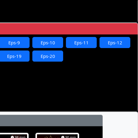
Eps-9
Eps-10
Eps-11
Eps-12
Eps-19
Eps-20
98 min
90 min