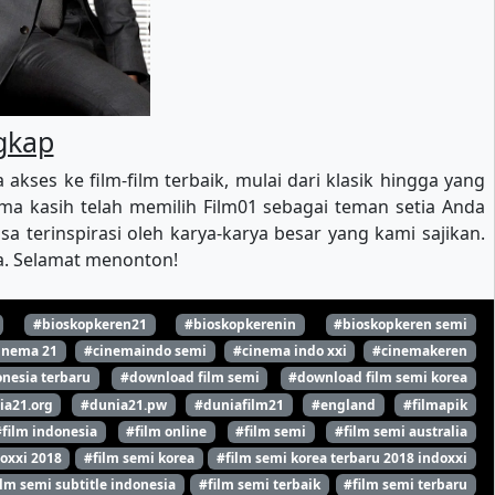
ngkap
es ke film-film terbaik, mulai dari klasik hingga yang
a kasih telah memilih Film01 sebagai teman setia Anda
 terinspirasi oleh karya-karya besar yang kami sajikan.
ya. Selamat menonton!
#bioskopkeren21
#bioskopkerenin
#bioskopkeren semi
inema 21
#cinemaindo semi
#cinema indo xxi
#cinemakeren
nesia terbaru
#download film semi
#download film semi korea
ia21.org
#dunia21.pw
#duniafilm21
#england
#filmapik
#film indonesia
#film online
#film semi
#film semi australia
oxxi 2018
#film semi korea
#film semi korea terbaru 2018 indoxxi
ilm semi subtitle indonesia
#film semi terbaik
#film semi terbaru