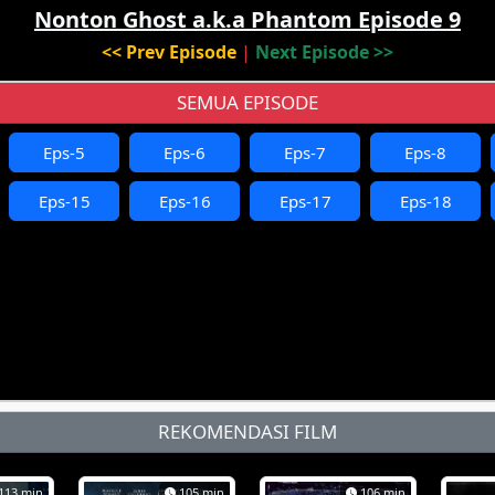
Nonton Ghost a.k.a Phantom Episode 9
<< Prev Episode
|
Next Episode >>
SEMUA EPISODE
Eps-5
Eps-6
Eps-7
Eps-8
Eps-15
Eps-16
Eps-17
Eps-18
REKOMENDASI FILM
113 min
105 min
106 min