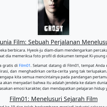
ia Film: Sebuah Perjalanan Menelusur
eka berbicara. Hyeok-ju diam-diam mendengarkan percak
at dia memeriksa foto profil di dokumen tempat Ki-young m
a gratis di
Film01
. Selamat datang di Film01, tempat Anda 
rasi, dan menghadirkan cerita-cerita yang tak terlupakan.
 mengapa kita semua mencintainya pada pandangan pertama.
da akan menyadari bahwa itu adalah jendela ke dalam duni
asakan emosi karakter, dan mendapatkan pelajaran hidup y
Film01: Menelusuri Sejarah Film