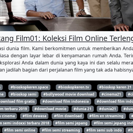
ang Film01: Koleksi Film Online Terle
i dunia film. Kami berkomitmen untuk memberikan Anda aks
iasa dengan layar lebar di kenyamanan rumah Anda. Terim
splorasi Anda dalam dunia yang kaya ini dan selalu merasa
n jadilah bagian dari perjalanan film yang tak ada habisn
n
#bioskopkeren.space
#bioskopkeren.tv
#bioskop keren 21
ne
#bioskop semi
#bollywood movie download
#cinema21
#c
ownload film gratis
#download film indonesia
#download film indo
lm terbaru 2019
#download movie
#dunia 21
#dunia21
#dun
m cinema
#film dewasa
#film download
#film en streaming
m semi indoxxi terbaru 2018
#film semi jepang
#film semi jepang ind
#film semi online
#film semi streaming
#film semi sub indo
#f