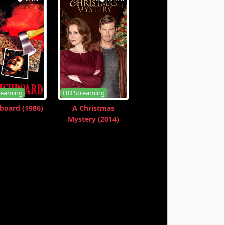
reaming
HD Streaming
board (1986)
A Christmas
Mystery (2014)