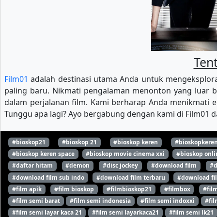
Tent
Film01
adalah destinasi utama Anda untuk mengeksploras
paling baru. Nikmati pengalaman menonton yang luar b
dalam perjalanan film. Kami berharap Anda menikmati ek
Tunggu apa lagi? Ayo bergabung dengan kami di Film01 da
#bioskop21
#bioskop 21
#bioskop keren
#bioskopkere
#bioskop keren space
#bioskop movie cinema xxi
#bioskop onli
#daftar hitam
#demon
#disc jockey
#download film
#d
#download film sub indo
#download film terbaru
#download fi
#film apik
#film bioskop
#filmbioskop21
#filmbox
#fil
#film semi barat
#film semi indonesia
#film semi indoxxi
#fil
#film semi layar kaca 21
#film semi layarkaca21
#film semi lk21