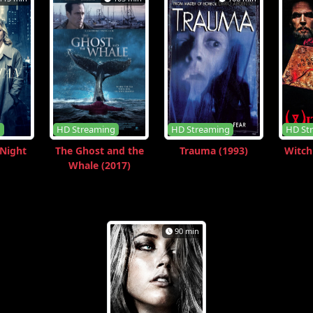
g
HD Streaming
HD Streaming
HD St
Night
The Ghost and the
Trauma (1993)
Witch
Whale (2017)
90 min