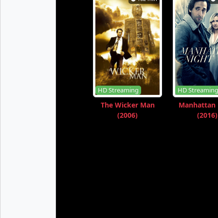
HD Streaming
HD Streamin
The Wicker Man
Manhattan 
(2006)
(2016)