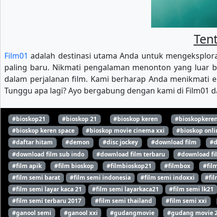
Tent
Film01
adalah destinasi utama Anda untuk mengeksploras
paling baru. Nikmati pengalaman menonton yang luar b
dalam perjalanan film. Kami berharap Anda menikmati ek
Tunggu apa lagi? Ayo bergabung dengan kami di Film01 da
#bioskop21
#bioskop 21
#bioskop keren
#bioskopkere
#bioskop keren space
#bioskop movie cinema xxi
#bioskop onli
#daftar hitam
#demon
#disc jockey
#download film
#d
#download film sub indo
#download film terbaru
#download fi
#film apik
#film bioskop
#filmbioskop21
#filmbox
#fil
#film semi barat
#film semi indonesia
#film semi indoxxi
#fil
#film semi layar kaca 21
#film semi layarkaca21
#film semi lk21
#film semi terbaru 2017
#film semi thailand
#film semi xxi
#ganool semi
#ganool xxi
#gudangmovie
#gudang movie 