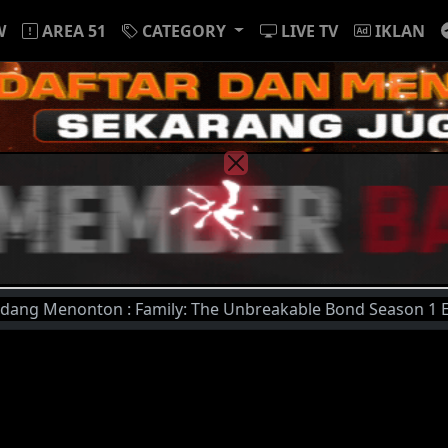
W
AREA 51
CATEGORY
LIVE TV
IKLAN
ton : Family: The Unbreakable Bond Season 1 Episode 6 | U