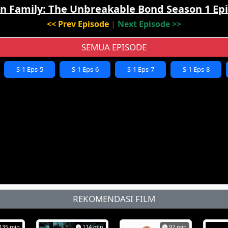
n Family: The Unbreakable Bond Season 1 Epi
<< Prev Episode
|
Next Episode >>
SEMUA EPISODE
S-1 Eps-5
S-1 Eps-6
S-1 Eps-7
S-1 Eps-8
REKOMENDASI FILM
135 min
114 min
92 min