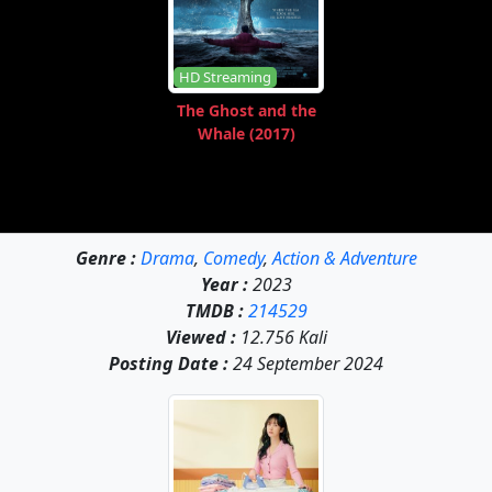
HD Streaming
The Ghost and the
Whale (2017)
Genre :
Drama
,
Comedy
,
Action & Adventure
Year :
2023
TMDB :
214529
Viewed :
12.756 Kali
Posting Date :
24 September 2024