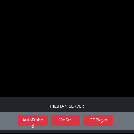
PILIHAN SERVER
AutoEmbe
VidSrc
GDPlayer
d