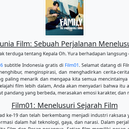
ia Film: Sebuah Perjalanan Menelusur
ak terduga tentang Kepala Oh. Yura berhadapan langsung d
 6
subtitle Indonesia gratis di
Film01
. Selamat datang di F
enghibur, menginspirasi, dan menghadirkan cerita-cerita
ang paling menarik dan mengapa kita semua mencintainy
lajahi film lebih dalam, Anda akan menyadari bahwa itu ad
ut pandang yang berbeda, merasakan emosi karakter, dan 
Film01: Menelusuri Sejarah Film
ad ke-19 dan telah berkembang menjadi industri raksasa
asi dalam hal teknologi, gaya, dan narasi. Dalam perjalan