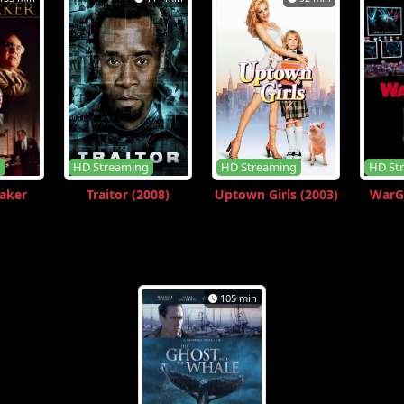
g
HD Streaming
HD Streaming
HD St
aker
Traitor (2008)
Uptown Girls (2003)
WarG
105 min