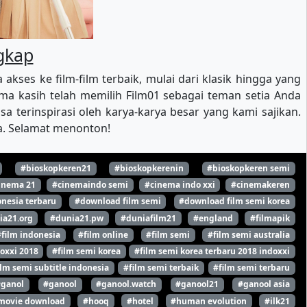
ngkap
es ke film-film terbaik, mulai dari klasik hingga yang
a kasih telah memilih Film01 sebagai teman setia Anda
 terinspirasi oleh karya-karya besar yang kami sajikan.
ya. Selamat menonton!
#bioskopkeren21
#bioskopkerenin
#bioskopkeren semi
inema 21
#cinemaindo semi
#cinema indo xxi
#cinemakeren
nesia terbaru
#download film semi
#download film semi korea
ia21.org
#dunia21.pw
#duniafilm21
#england
#filmapik
#film indonesia
#film online
#film semi
#film semi australia
oxxi 2018
#film semi korea
#film semi korea terbaru 2018 indoxxi
ilm semi subtitle indonesia
#film semi terbaik
#film semi terbaru
#ganol
#ganool
#ganool.watch
#ganool21
#ganool asia
movie download
#hooq
#hotel
#human evolution
#ilk21