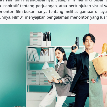
erita Film dan Pesan-pesannya. Setiap film memiliki pesa
ta inspiratif tentang perjuangan, atau pertunjukan visual
nonton film bukan hanya tentang melihat gambar di layar
hnya. Film01 menyajikan pengalaman menonton yang luar 