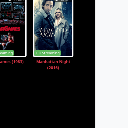
reaming
HD Streaming
ames (1983)
Manhattan Night
(2016)