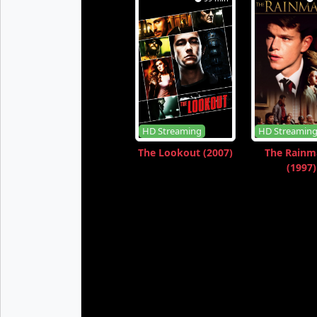
HD Streaming
HD Streamin
The Lookout (2007)
The Rainm
(1997)