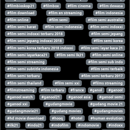
#filmbioskop21
#filmbox
#film cinema
#film dewasa
#film download
#film en streaming
#film indonesia
#film online
#film semi
#film semi australia
#film semi barat
#film semi indonesia
#film semi indoxxi
#film semi indoxxi terbaru 2018
#film semi jepang
#film semi jepang indoxxi 2018
#film semi korea
#film semi korea terbaru 2018 indoxxi
#film semi layar kaca 21
#film semi layarkaca21
#film semi lk21
#film semi online
#film semi streaming
#film semi sub indo
#film semi subtitle indonesia
#film semi terbaik
#film semi terbaru
#film semi terbaru 2017
#film semi thailand
#film semi xxi
#films streaming
#filmstreaming
#film terbaru
#france
#ganol
#ganool
#ganool.watch
#ganool21
#ganool asia
#ganool semi
#ganool xxi
#gudangmovie
#gudang movie 21
#gudangmovie21
#gudang movies
#gudangmovies
#hd movie download
#hooq
#hotel
#human evolution
#ilk21
#indo21
#indofilm
#indomovie
#indoxx