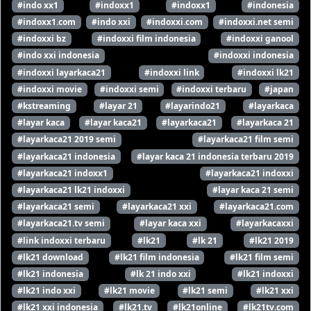
#indo xx1
#indoxx1
#indoxx1
#indonesia
#indoxx1.com
#indo xxi
#indoxxi.com
#indoxxi.net semi
#indoxxi bz
#indoxxi film indonesia
#indoxxi ganool
#indo xxi indonesia
#indoxxi indonesia
#indoxxi layarkaca21
#indoxxi link
#indoxxi lk21
#indoxxi movie
#indoxxi semi
#indoxxi terbaru
#japan
#kstreaming
#layar 21
#layarindo21
#layarkaca
#layar kaca
#layar kaca21
#layarkaca21
#layarkaca 21
#layarkaca21 2019 semi
#layarkaca21 film semi
#layarkaca21 indonesia
#layar kaca 21 indonesia terbaru 2019
#layarkaca21 indoxx1
#layarkaca21 indoxxi
#layarkaca21 lk21 indoxxi
#layar kaca 21 semi
#layarkaca21 semi
#layarkaca21 xxi
#layarkaca21.com
#layarkaca21.tv semi
#layar kaca xxi
#layarkacaxxi
#link indoxxi terbaru
#lk21
#lk 21
#lk21 2019
#lk21 download
#lk21 film indonesia
#lk21 film semi
#lk21 indonesia
#lk 21 indo xxi
#lk21 indoxxi
#lk21 indo xxi
#lk21 movie
#lk21 semi
#lk21 xxi
#lk21 xxi indonesia
#lk21.tv
#lk21online
#lk21tv.com