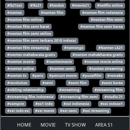
#lk21xxi
#lkc21
#london
#movie21
#netflix online
#nonton
#nonton film
#nonton film indonesia
#nonton film online
#nonton film semi
#nonton film semi barat
#nonton film semi korea
#nonton film semi online
#nonton film semi terbaru 2018 indoxxi
#nonton film streaming
#nontongo
#Nonton Lk21
#nonton mahabarata gratis
#nonton mahabharata gratis
#nonton movie
#nontonmovie
#nonton movie online
#nonton online
#nonton semi
#nonton streaming
#nonton tv
#paris
#pencuri movie
#pusatfilm
#remake
#revolution
#semi
#semi film
#semi korea
#sibling relationship
#streaming
#streaming film
#streaming film indonesia
#streaming film semi
#studio 21
#vampire
#xx1 indo
#xxi indonesia
#xxi indoxx1
#xxi indo xxi
#xxi movie
#xxi semi
#xxi streaming
HOME
MOVIE
TV SHOW
AREA 51