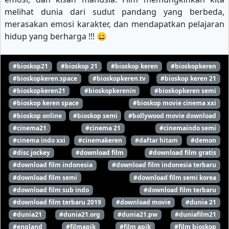
melihat dunia dari sudut pandang yang berbeda,
merasakan emosi karakter, dan mendapatkan pelajaran
hidup yang berharga !!! 😀
#bioskop21
#bioskop 21
#bioskop keren
#bioskopkeren
#bioskopkeren.space
#bioskopkeren.tv
#bioskop keren 21
#bioskopkeren21
#bioskopkerenin
#bioskopkeren semi
#bioskop keren space
#bioskop movie cinema xxi
#bioskop online
#bioskop semi
#bollywood movie download
#cinema21
#cinema 21
#cinemaindo semi
#cinema indo xxi
#cinemakeren
#daftar hitam
#demon
#disc jockey
#download film
#download film gratis
#download film indonesia
#download film indonesia terbaru
#download film semi
#download film semi korea
#download film sub indo
#download film terbaru
#download film terbaru 2019
#download movie
#dunia 21
#dunia21
#dunia21.org
#dunia21.pw
#duniafilm21
#england
#filmapik
#film apik
#film bioskop