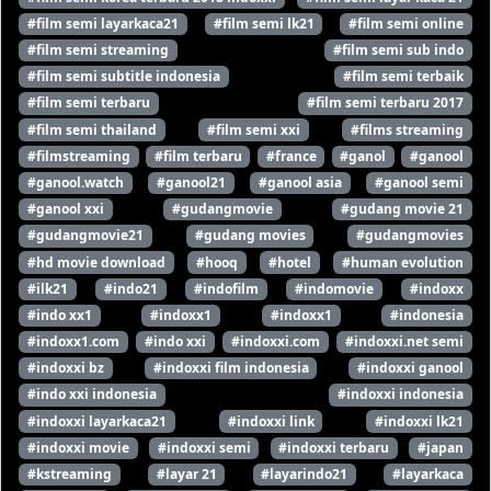
#film semi layarkaca21
#film semi lk21
#film semi online
#film semi streaming
#film semi sub indo
#film semi subtitle indonesia
#film semi terbaik
#film semi terbaru
#film semi terbaru 2017
#film semi thailand
#film semi xxi
#films streaming
#filmstreaming
#film terbaru
#france
#ganol
#ganool
#ganool.watch
#ganool21
#ganool asia
#ganool semi
#ganool xxi
#gudangmovie
#gudang movie 21
#gudangmovie21
#gudang movies
#gudangmovies
#hd movie download
#hooq
#hotel
#human evolution
#ilk21
#indo21
#indofilm
#indomovie
#indoxx
#indo xx1
#indoxx1
#indoxx1
#indonesia
#indoxx1.com
#indo xxi
#indoxxi.com
#indoxxi.net semi
#indoxxi bz
#indoxxi film indonesia
#indoxxi ganool
#indo xxi indonesia
#indoxxi indonesia
#indoxxi layarkaca21
#indoxxi link
#indoxxi lk21
#indoxxi movie
#indoxxi semi
#indoxxi terbaru
#japan
#kstreaming
#layar 21
#layarindo21
#layarkaca