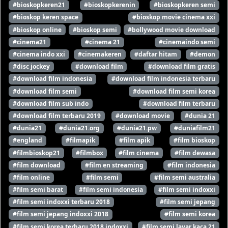
#bioskopkeren21
#bioskopkerenin
#bioskopkeren semi
#bioskop keren space
#bioskop movie cinema xxi
#bioskop online
#bioskop semi
#bollywood movie download
#cinema21
#cinema 21
#cinemaindo semi
#cinema indo xxi
#cinemakeren
#daftar hitam
#demon
#disc jockey
#download film
#download film gratis
#download film indonesia
#download film indonesia terbaru
#download film semi
#download film semi korea
#download film sub indo
#download film terbaru
#download film terbaru 2019
#download movie
#dunia 21
#dunia21
#dunia21.org
#dunia21.pw
#duniafilm21
#england
#filmapik
#film apik
#film bioskop
#filmbioskop21
#filmbox
#film cinema
#film dewasa
#film download
#film en streaming
#film indonesia
#film online
#film semi
#film semi australia
#film semi barat
#film semi indonesia
#film semi indoxxi
#film semi indoxxi terbaru 2018
#film semi jepang
#film semi jepang indoxxi 2018
#film semi korea
#film semi korea terbaru 2018 indoxxi
#film semi layar kaca 21