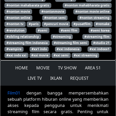
#nonton mahabarata gratis
#nonton mahabharata gratis
#nonton movie
#nontonmovie
#nonton movie online
#nonton online
#nonton semi
#nonton streaming
#nonton tv
#paris
#pencuri movie
#pusatfilm
#remake
#revolution
#semi
#semi film
#semi korea
#sibling relationship
#streaming
#streaming film
#streaming film indonesia
#streaming film semi
#studio 21
#vampire
#xx1 indo
#xxi indonesia
#xxi indoxx1
#xxi indo xxi
#xxi movie
#xxi semi
#xxi streaming
HOME
MOVIE
TV SHOW
AREA 51
LIVE TV
IKLAN
REQUEST
Film01
dengan bangga mempersembahkan
sebuah platform hiburan online yang memberikan
akses kepada pengguna untuk menikmati
streaming film secara gratis. Penting untuk