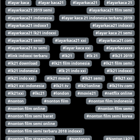
#layar kaca
#layar kaca21
#layarkaca21
#layarkaca 21
#layarkaca21 2019 semi
#layarkaca21 film semi
#layarkaca21 indonesia
#layar kaca 21 indonesia terbaru 2019
#layarkaca21 indoxx1
#layarkaca21 indoxxi
#layarkaca21 lk21 indoxxi
#layar kaca 21 semi
#layarkaca21 semi
#layarkaca21 xxi
#layarkaca21.com
#layarkaca21.tv semi
#layar kaca xxi
#layarkacaxxi
#link indoxxi terbaru
#lk21
#lk 21
#lk21 2019
#lk21 download
#lk21 film indonesia
#lk21 film semi
#lk21 indonesia
#lk 21 indo xxi
#lk21 indoxxi
#lk21 indo xxi
#lk21 movie
#lk21 semi
#lk21 xxi
#lk21 xxi indonesia
#lk21.tv
#lk21online
#lk21tv.com
#lk21xxi
#lkc21
#london
#movie21
#netflix online
#nonton
#nonton film
#nonton film indonesia
#nonton film online
#nonton film semi
#nonton film semi barat
#nonton film semi korea
#nonton film semi online
#nonton film semi terbaru 2018 indoxxi
#nonton film streaming
#nontongo
#Nonton Lk21