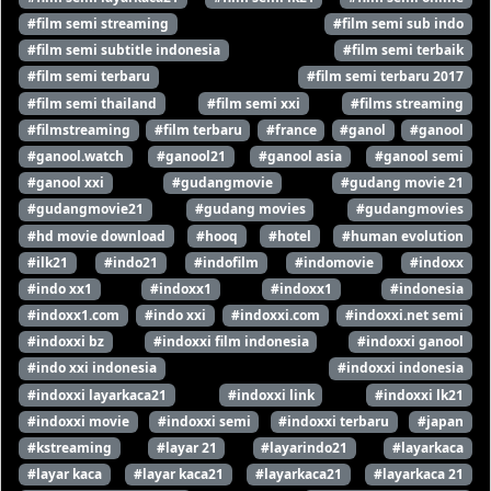
#film semi streaming
#film semi sub indo
#film semi subtitle indonesia
#film semi terbaik
#film semi terbaru
#film semi terbaru 2017
#film semi thailand
#film semi xxi
#films streaming
#filmstreaming
#film terbaru
#france
#ganol
#ganool
#ganool.watch
#ganool21
#ganool asia
#ganool semi
#ganool xxi
#gudangmovie
#gudang movie 21
#gudangmovie21
#gudang movies
#gudangmovies
#hd movie download
#hooq
#hotel
#human evolution
#ilk21
#indo21
#indofilm
#indomovie
#indoxx
#indo xx1
#indoxx1
#indoxx1
#indonesia
#indoxx1.com
#indo xxi
#indoxxi.com
#indoxxi.net semi
#indoxxi bz
#indoxxi film indonesia
#indoxxi ganool
#indo xxi indonesia
#indoxxi indonesia
#indoxxi layarkaca21
#indoxxi link
#indoxxi lk21
#indoxxi movie
#indoxxi semi
#indoxxi terbaru
#japan
#kstreaming
#layar 21
#layarindo21
#layarkaca
#layar kaca
#layar kaca21
#layarkaca21
#layarkaca 21