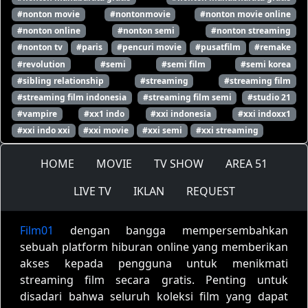
#nonton movie
#nontonmovie
#nonton movie online
#nonton online
#nonton semi
#nonton streaming
#nonton tv
#paris
#pencuri movie
#pusatfilm
#remake
#revolution
#semi
#semi film
#semi korea
#sibling relationship
#streaming
#streaming film
#streaming film indonesia
#streaming film semi
#studio 21
#vampire
#xx1 indo
#xxi indonesia
#xxi indoxx1
#xxi indo xxi
#xxi movie
#xxi semi
#xxi streaming
HOME
MOVIE
TV SHOW
AREA 51
LIVE TV
IKLAN
REQUEST
Film01
dengan bangga mempersembahkan
sebuah platform hiburan online yang memberikan
akses kepada pengguna untuk menikmati
streaming film secara gratis. Penting untuk
disadari bahwa seluruh koleksi film yang dapat