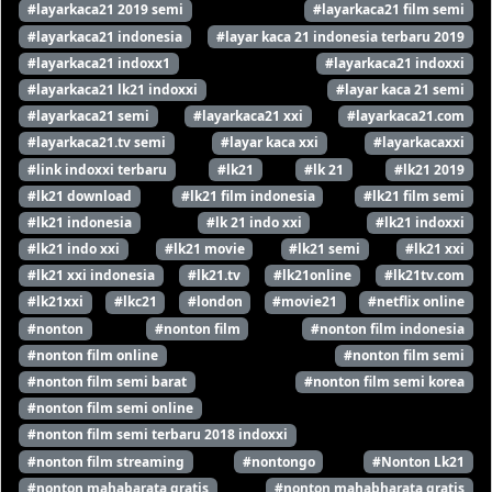
#layarkaca21 2019 semi
#layarkaca21 film semi
#layarkaca21 indonesia
#layar kaca 21 indonesia terbaru 2019
#layarkaca21 indoxx1
#layarkaca21 indoxxi
#layarkaca21 lk21 indoxxi
#layar kaca 21 semi
#layarkaca21 semi
#layarkaca21 xxi
#layarkaca21.com
#layarkaca21.tv semi
#layar kaca xxi
#layarkacaxxi
#link indoxxi terbaru
#lk21
#lk 21
#lk21 2019
#lk21 download
#lk21 film indonesia
#lk21 film semi
#lk21 indonesia
#lk 21 indo xxi
#lk21 indoxxi
#lk21 indo xxi
#lk21 movie
#lk21 semi
#lk21 xxi
#lk21 xxi indonesia
#lk21.tv
#lk21online
#lk21tv.com
#lk21xxi
#lkc21
#london
#movie21
#netflix online
#nonton
#nonton film
#nonton film indonesia
#nonton film online
#nonton film semi
#nonton film semi barat
#nonton film semi korea
#nonton film semi online
#nonton film semi terbaru 2018 indoxxi
#nonton film streaming
#nontongo
#Nonton Lk21
#nonton mahabarata gratis
#nonton mahabharata gratis