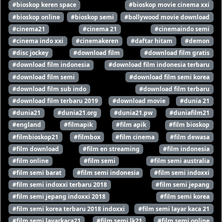
#bioskop keren space
#bioskop movie cinema xxi
#bioskop online
#bioskop semi
#bollywood movie download
#cinema21
#cinema 21
#cinemaindo semi
#cinema indo xxi
#cinemakeren
#daftar hitam
#demon
#disc jockey
#download film
#download film gratis
#download film indonesia
#download film indonesia terbaru
#download film semi
#download film semi korea
#download film sub indo
#download film terbaru
#download film terbaru 2019
#download movie
#dunia 21
#dunia21
#dunia21.org
#dunia21.pw
#duniafilm21
#england
#filmapik
#film apik
#film bioskop
#filmbioskop21
#filmbox
#film cinema
#film dewasa
#film download
#film en streaming
#film indonesia
#film online
#film semi
#film semi australia
#film semi barat
#film semi indonesia
#film semi indoxxi
#film semi indoxxi terbaru 2018
#film semi jepang
#film semi jepang indoxxi 2018
#film semi korea
#film semi korea terbaru 2018 indoxxi
#film semi layar kaca 21
#film semi layarkaca21
#film semi lk21
#film semi online