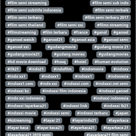
#film semi streaming
#film semi sub indo
#film semi subtitle indonesia
#film semi terbaik
#film semi terbaru
#film semi terbaru 2017
#film semi thailand
#film semi xxi
#films streaming
#filmstreaming
#film terbaru
#france
#ganol
#ganool
#ganool.watch
#ganool21
#ganool asia
#ganool semi
#ganool xxi
#gudangmovie
#gudang movie 21
#gudangmovie21
#gudang movies
#gudangmovies
#hd movie download
#hooq
#hotel
#human evolution
#ilk21
#indo21
#indofilm
#indomovie
#indoxx
#indo xx1
#indoxx1
#indoxx1
#indonesia
#indoxx1.com
#indo xxi
#indoxxi.com
#indoxxi.net semi
#indoxxi bz
#indoxxi film indonesia
#indoxxi ganool
#indo xxi indonesia
#indoxxi indonesia
#indoxxi layarkaca21
#indoxxi link
#indoxxi lk21
#indoxxi movie
#indoxxi semi
#indoxxi terbaru
#japan
#kstreaming
#layar 21
#layarindo21
#layarkaca
#layar kaca
#layar kaca21
#layarkaca21
#layarkaca 21
#layarkaca21 2019 semi
#layarkaca21 film semi