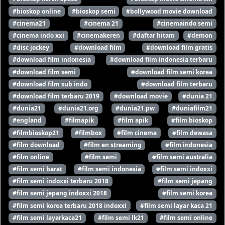
#bioskop online
#bioskop semi
#bollywood movie download
#cinema21
#cinema 21
#cinemaindo semi
#cinema indo xxi
#cinemakeren
#daftar hitam
#demon
#disc jockey
#download film
#download film gratis
#download film indonesia
#download film indonesia terbaru
#download film semi
#download film semi korea
#download film sub indo
#download film terbaru
#download film terbaru 2019
#download movie
#dunia 21
#dunia21
#dunia21.org
#dunia21.pw
#duniafilm21
#england
#filmapik
#film apik
#film bioskop
#filmbioskop21
#filmbox
#film cinema
#film dewasa
#film download
#film en streaming
#film indonesia
#film online
#film semi
#film semi australia
#film semi barat
#film semi indonesia
#film semi indoxxi
#film semi indoxxi terbaru 2018
#film semi jepang
#film semi jepang indoxxi 2018
#film semi korea
#film semi korea terbaru 2018 indoxxi
#film semi layar kaca 21
#film semi layarkaca21
#film semi lk21
#film semi online