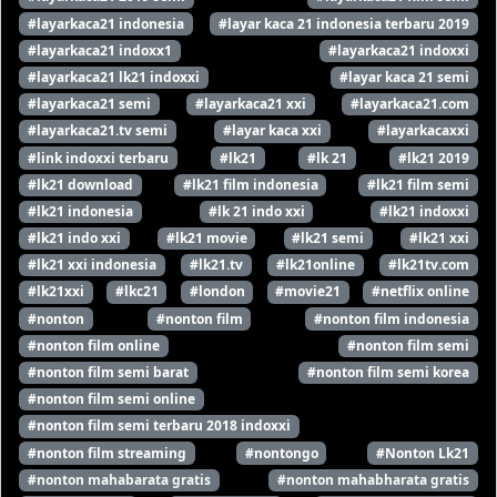
#layarkaca21 indonesia
#layar kaca 21 indonesia terbaru 2019
#layarkaca21 indoxx1
#layarkaca21 indoxxi
#layarkaca21 lk21 indoxxi
#layar kaca 21 semi
#layarkaca21 semi
#layarkaca21 xxi
#layarkaca21.com
#layarkaca21.tv semi
#layar kaca xxi
#layarkacaxxi
#link indoxxi terbaru
#lk21
#lk 21
#lk21 2019
#lk21 download
#lk21 film indonesia
#lk21 film semi
#lk21 indonesia
#lk 21 indo xxi
#lk21 indoxxi
#lk21 indo xxi
#lk21 movie
#lk21 semi
#lk21 xxi
#lk21 xxi indonesia
#lk21.tv
#lk21online
#lk21tv.com
#lk21xxi
#lkc21
#london
#movie21
#netflix online
#nonton
#nonton film
#nonton film indonesia
#nonton film online
#nonton film semi
#nonton film semi barat
#nonton film semi korea
#nonton film semi online
#nonton film semi terbaru 2018 indoxxi
#nonton film streaming
#nontongo
#Nonton Lk21
#nonton mahabarata gratis
#nonton mahabharata gratis