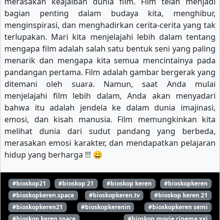
merasakan keajaiban dunia film. Film telah menjadi
bagian penting dalam budaya kita, menghibur,
menginspirasi, dan menghadirkan cerita-cerita yang tak
terlupakan. Mari kita menjelajahi lebih dalam tentang
mengapa film adalah salah satu bentuk seni yang paling
menarik dan mengapa kita semua mencintainya pada
pandangan pertama. Film adalah gambar bergerak yang
ditemani oleh suara. Namun, saat Anda mulai
menjelajahi film lebih dalam, Anda akan menyadari
bahwa itu adalah jendela ke dalam dunia imajinasi,
emosi, dan kisah manusia. Film memungkinkan kita
melihat dunia dari sudut pandang yang berbeda,
merasakan emosi karakter, dan mendapatkan pelajaran
hidup yang berharga !!! 😀
#bioskop21
#bioskop 21
#bioskop keren
#bioskopkeren
#bioskopkeren.space
#bioskopkeren.tv
#bioskop keren 21
#bioskopkeren21
#bioskopkerenin
#bioskopkeren semi
#bioskop keren space
#bioskop movie cinema xxi