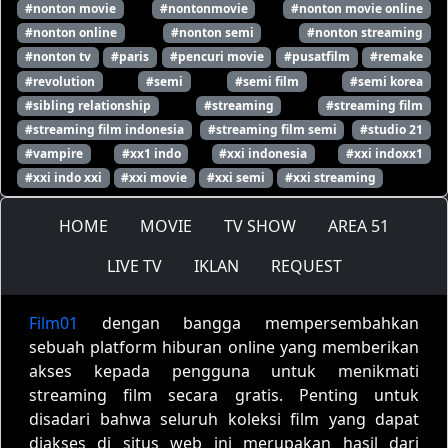
#nonton movie
#nontonmovie
#nonton movie online
#nonton online
#nonton semi
#nonton streaming
#nonton tv
#paris
#pencuri movie
#pusatfilm
#remake
#revolution
#semi
#semi film
#semi korea
#sibling relationship
#streaming
#streaming film
#streaming film indonesia
#streaming film semi
#studio 21
#vampire
#xx1 indo
#xxi indonesia
#xxi indoxx1
#xxi indo xxi
#xxi movie
#xxi semi
#xxi streaming
HOME
MOVIE
TV SHOW
AREA 51
LIVE TV
IKLAN
REQUEST
Film01
dengan bangga mempersembahkan
sebuah platform hiburan online yang memberikan
akses kepada pengguna untuk menikmati
streaming film secara gratis. Penting untuk
disadari bahwa seluruh koleksi film yang dapat
diakses di situs web ini merupakan hasil dari