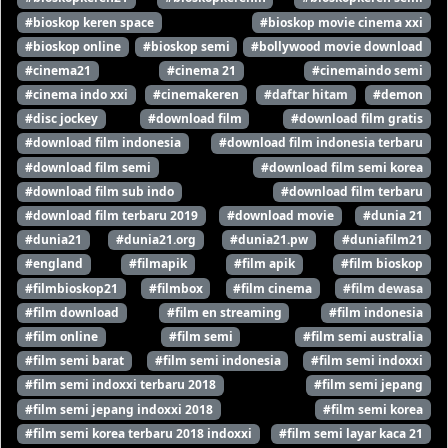
#bioskop keren space
#bioskop movie cinema xxi
#bioskop online
#bioskop semi
#bollywood movie download
#cinema21
#cinema 21
#cinemaindo semi
#cinema indo xxi
#cinemakeren
#daftar hitam
#demon
#disc jockey
#download film
#download film gratis
#download film indonesia
#download film indonesia terbaru
#download film semi
#download film semi korea
#download film sub indo
#download film terbaru
#download film terbaru 2019
#download movie
#dunia 21
#dunia21
#dunia21.org
#dunia21.pw
#duniafilm21
#england
#filmapik
#film apik
#film bioskop
#filmbioskop21
#filmbox
#film cinema
#film dewasa
#film download
#film en streaming
#film indonesia
#film online
#film semi
#film semi australia
#film semi barat
#film semi indonesia
#film semi indoxxi
#film semi indoxxi terbaru 2018
#film semi jepang
#film semi jepang indoxxi 2018
#film semi korea
#film semi korea terbaru 2018 indoxxi
#film semi layar kaca 21