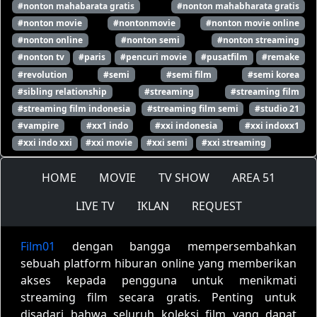
#nonton mahabarata gratis
#nonton mahabharata gratis
#nonton movie
#nontonmovie
#nonton movie online
#nonton online
#nonton semi
#nonton streaming
#nonton tv
#paris
#pencuri movie
#pusatfilm
#remake
#revolution
#semi
#semi film
#semi korea
#sibling relationship
#streaming
#streaming film
#streaming film indonesia
#streaming film semi
#studio 21
#vampire
#xx1 indo
#xxi indonesia
#xxi indoxx1
#xxi indo xxi
#xxi movie
#xxi semi
#xxi streaming
HOME
MOVIE
TV SHOW
AREA 51
LIVE TV
IKLAN
REQUEST
Film01
dengan bangga mempersembahkan
sebuah platform hiburan online yang memberikan
akses kepada pengguna untuk menikmati
streaming film secara gratis. Penting untuk
disadari bahwa seluruh koleksi film yang dapat