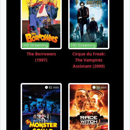
HD Streaming
HD Streaming
The Borrowers
Cirque du Freak:
(1997)
The Vampires
Assistant (2009)
82 min
98 min