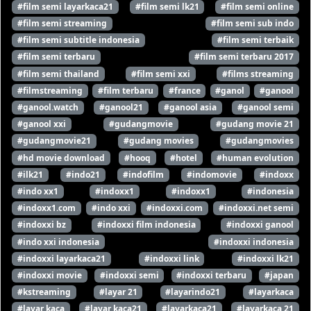
#film semi layarkaca21
#film semi lk21
#film semi online
#film semi streaming
#film semi sub indo
#film semi subtitle indonesia
#film semi terbaik
#film semi terbaru
#film semi terbaru 2017
#film semi thailand
#film semi xxi
#films streaming
#filmstreaming
#film terbaru
#france
#ganol
#ganool
#ganool.watch
#ganool21
#ganool asia
#ganool semi
#ganool xxi
#gudangmovie
#gudang movie 21
#gudangmovie21
#gudang movies
#gudangmovies
#hd movie download
#hooq
#hotel
#human evolution
#ilk21
#indo21
#indofilm
#indomovie
#indoxx
#indo xx1
#indoxx1
#indoxx1
#indonesia
#indoxx1.com
#indo xxi
#indoxxi.com
#indoxxi.net semi
#indoxxi bz
#indoxxi film indonesia
#indoxxi ganool
#indo xxi indonesia
#indoxxi indonesia
#indoxxi layarkaca21
#indoxxi link
#indoxxi lk21
#indoxxi movie
#indoxxi semi
#indoxxi terbaru
#japan
#kstreaming
#layar 21
#layarindo21
#layarkaca
#layar kaca
#layar kaca21
#layarkaca21
#layarkaca 21