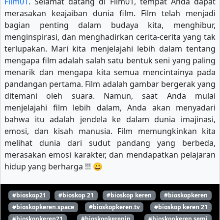
Film01
. Selamat datang di Film01, tempat Anda dapat
merasakan keajaiban dunia film. Film telah menjadi
bagian penting dalam budaya kita, menghibur,
menginspirasi, dan menghadirkan cerita-cerita yang tak
terlupakan. Mari kita menjelajahi lebih dalam tentang
mengapa film adalah salah satu bentuk seni yang paling
menarik dan mengapa kita semua mencintainya pada
pandangan pertama. Film adalah gambar bergerak yang
ditemani oleh suara. Namun, saat Anda mulai
menjelajahi film lebih dalam, Anda akan menyadari
bahwa itu adalah jendela ke dalam dunia imajinasi,
emosi, dan kisah manusia. Film memungkinkan kita
melihat dunia dari sudut pandang yang berbeda,
merasakan emosi karakter, dan mendapatkan pelajaran
hidup yang berharga !!! 😀
#bioskop21
#bioskop 21
#bioskop keren
#bioskopkeren
#bioskopkeren.space
#bioskopkeren.tv
#bioskop keren 21
#bioskopkeren21
#bioskopkerenin
#bioskopkeren semi